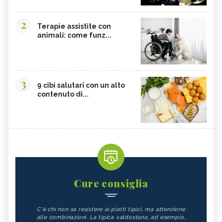
2
Terapie assistite con
animali: come funz...
3
9 cibi salutari con un alto
contenuto di...
Cure consiglia
C'è chi non sa resistere ai piatti tipici, ma attenzione
alle combinazioni. La tipica valdostana, ad esempio,