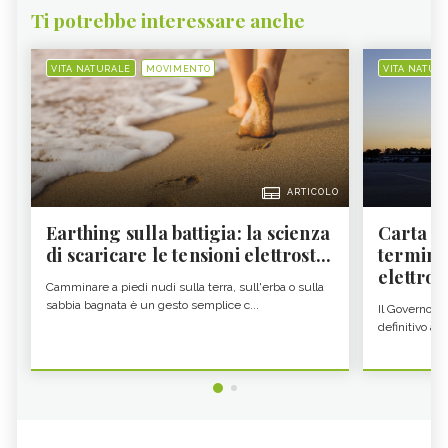
Ti potrebbe interessare anche
VITA NATURALE
MOVIMENTO
VITA NATUR
ARTICOLO
Earthing sulla battigia: la scienza
Carta d'
di scaricare le tensioni elettrost...
termine
elettron
Camminare a piedi nudi sulla terra, sull'erba o sulla
sabbia bagnata è un gesto semplice c...
Il Governo c
definitivo all