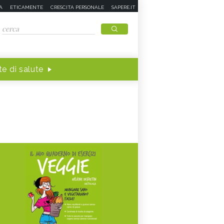
A
ETICAMENTE
CRESCITA PERSONALE
SAPERE.IT
e di salute