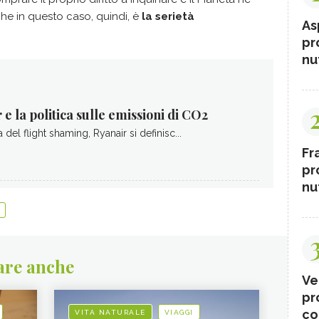
e in questo caso, quindi, è
la serietà
As
pr
nut
 e la politica sulle emissioni di CO2
 del flight shaming, Ryanair si definisc...
Fr
pr
nut
are anche
Ve
pr
co
VITA NATURALE
VIAGGI