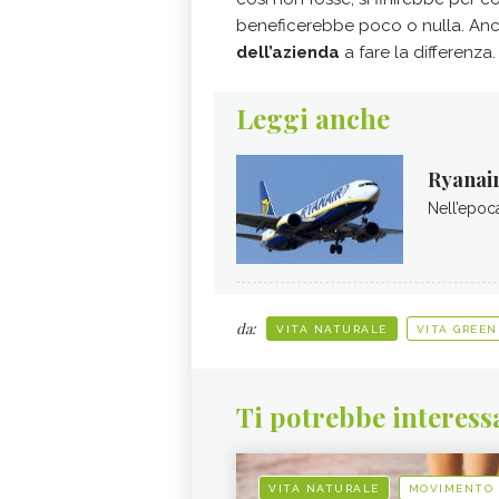
beneficerebbe poco o nulla. Anch
dell’azienda
a fare la differenza.
Leggi anche
Ryanair
Nell’epoca
da:
VITA NATURALE
VITA GREEN
Ti potrebbe interess
VITA NATURALE
MOVIMENTO