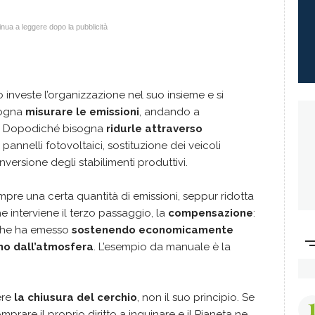
nua a leggere dopo la pubblicità
nveste l’organizzazione nel suo insieme e si
isogna
misurare le emissioni
, andando a
tici. Dopodiché bisogna
ridurle attraverso
i pannelli fotovoltaici, sostituzione dei veicoli
nversione degli stabilimenti produttivi.
pre una certa quantità di emissioni, seppur ridotta
e interviene il terzo passaggio, la
compensazione
:
 che ha emesso
sostenendo economicamente
no dall’atmosfera
. L’esempio da manuale è la
ere
la chiusura del cerchio
, non il suo principio. Se
mprare il proprio diritto a inquinare e il Pianeta ne