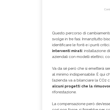
Conti
Questo percorso di cambiamento i
svolge in tre fasi. Innanzitutto b
identificare le fonti e i punti cri
interventi mirati
: installazione d
aziendali con modelli elettrici, co
Va da sé però che si emetterà sem
al minimo indispensabile. È qui ch
l’azienda va a bilanciare la CO2
alcuni progetti che la rimuovo
riforestazione.
La compensazione però dev’ess
così non fosse, si finirebbe per co