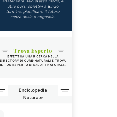
altalenante. Allo stesso modo, è
utile porsi obiettivi a lungo
termine, pianificare il futuro
senza ansia o angoscia.
Trova Esperto
EFFETTUA UNA RICERCA NELLA
DIRECTORY DI CURE-NATURALI E TROVA
IL TUO ESPERTO DI SALUTE NATURALE.
Enciclopedia
Naturale
1