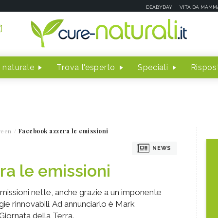
DEABYDAY
VITA DA MAMM
 naturale
Trova l'esperto
Speciali
Rispost
reen
Facebook azzera le emissioni
NEWS
a le emissioni
missioni nette, anche grazie a un imponente
gie rinnovabili. Ad annunciarlo è Mark
iornata della Terra.