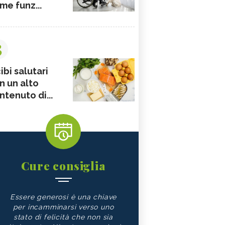
me funz...
3
ibi salutari
n un alto
ntenuto di...
Cure consiglia
Essere generosi è una chiave
per incamminarsi verso uno
stato di felicità che non sia