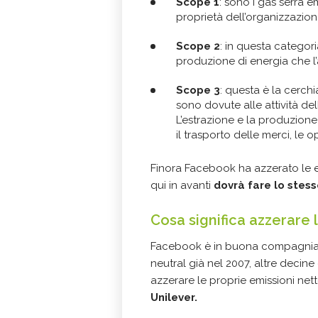
Scope 1
: sono i gas serra e
proprietà dell’organizzazion
Scope 2
: in questa categori
produzione di energia che l’a
Scope 3
: questa è la cerch
sono dovute alle attività d
L’estrazione e la produzione 
il trasporto delle merci, le op
Finora Facebook ha azzerato le e
qui in avanti
dovrà fare lo stess
Cosa significa azzerare 
Facebook è in buona compagni
neutral già nel 2007, altre decin
azzerare le proprie emissioni net
Unilever.