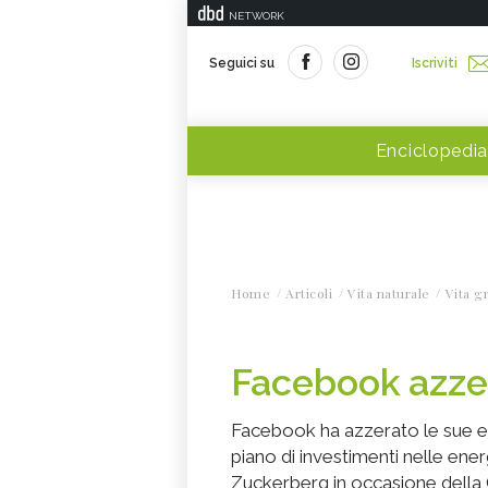
NETWORK
Seguici su
Iscriviti
Enciclopedia
Home
Articoli
Vita naturale
Vita g
Facebook azzer
Facebook ha azzerato le sue e
piano di investimenti nelle ener
Zuckerberg in occasione della G