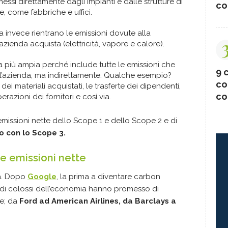
messi direttamente dagli impianti e dalle strutture di
co
e, come fabbriche e uffici.
a invece rientrano le emissioni dovute alla
zienda acquista (elettricità, vapore e calore).
ia più ampia perché include tutte le emissioni che
9 c
ell’azienda, ma indirettamente. Qualche esempio?
co
dei materiali acquistati, le trasferte dei dipendenti,
co
erazioni dei fornitori e così via.
missioni nette dello Scope 1 e dello Scope 2 e di
o con lo Scope 3.
le emissioni nette
a. Dopo
Google
, la prima a diventare carbon
e di colossi dell’economia hanno promesso di
te; da
Ford ad American Airlines, da Barclays a