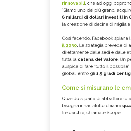
rinnovabili
, che ad oggi coprono
“Siamo uno dei più grandi acquire
8 miliardi di dollari investiti in
la creazione di decine di migliaia
Così facendo, Facebook spiana la
il 2030
.
La strategia prevede di a
direttamente dalle sedi e dalle 
tutta la
catena del valore
. Un 
auspica di fare “tutto il possibi
globali entro gli
1,5 gradi centi
Come si misurano le emi
Quando si parla di abbattere (o ad
bisogna innanzitutto chiarire
qua
tre cerchie, chiamate Scope: