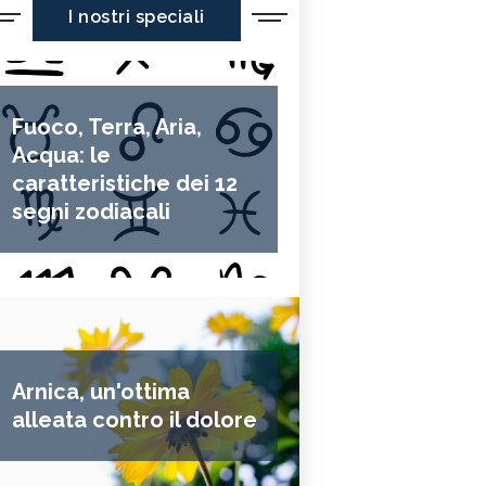
I nostri speciali
Fuoco, Terra, Aria,
Acqua: le
caratteristiche dei 12
segni zodiacali
Arnica, un'ottima
alleata contro il dolore