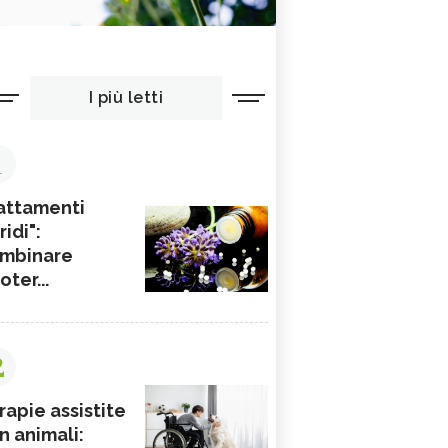
I più letti
1
attamenti
ridi":
mbinare
ioter...
2
rapie assistite
n animali: