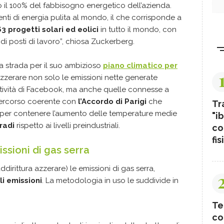
 il 100% del fabbisogno energetico dell’azienda.
nti di energia pulita al mondo, il che corrisponde a
 63 progetti solari ed eolici
in tutto il mondo, con
 di posti di lavoro”, chiosa Zuckerberg.
 strada per il suo ambizioso
piano climatico per
zzerare non solo le emissioni nette generate
attività di Facebook, ma anche quelle connesse a
percorso coerente con
l’Accordo di Parigi
che
Tr
le” per contenere l’aumento delle temperature medie
"ib
gradi
rispetto ai livelli preindustriali.
co
fis
ssioni di gas serra
dirittura azzerare) le emissioni di gas serra,
li emissioni
. La metodologia in uso le suddivide in
Te
co