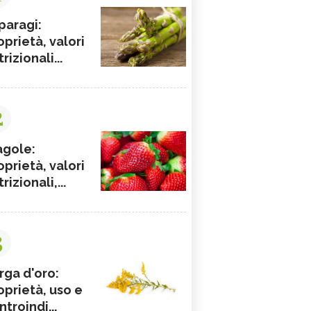
paragi:
oprietà, valori
rizionali...
2
agole:
oprietà, valori
rizionali,...
3
rga d'oro:
oprietà, uso e
ntroindi...