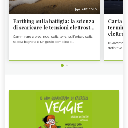
ARTICOLO
Earthing sulla battigia: la scienza
Carta d'
di scaricare le tensioni elettrost...
termine
elettron
Camminare a piedi nudi sulla terra, sull'erba o sulla
sabbia bagnata è un gesto semplice c...
Il Governo c
definitivo all