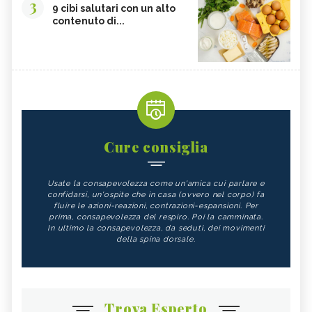
3
9 cibi salutari con un alto
contenuto di...
Cure consiglia
Usate la consapevolezza come un'amica cui parlare e
confidarsi, un'ospite che in casa (ovvero nel corpo) fa
fluire le azioni-reazioni, contrazioni-espansioni. Per
prima, consapevolezza del respiro. Poi la camminata.
In ultimo la consapevolezza, da seduti, dei movimenti
della spina dorsale.
Trova Esperto