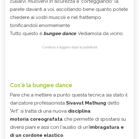
cullarvi, muovervi in sicurezza e "corteggiando" la
parete davanti a voi, ascoltando bene quanto potete
chiedere ai vostri muscoli e nel frattempo
tonificandoli enormemente.
Tutto questo è
bungee dance
. Vediamola da vicino.
Continua a leggere dopo la pubblicità
Cos'è la bungee dance
Pare che a mettere a punto questa tecnica sia stato il
danzatore professionista
Sivavut Mathung
detto
"Art": si tratta di una nuova
disciplina
motoria coreografata
che permette di spostarsi su
diversi piani e assi con l'ausilio di un'
imbragatura e
di un cordone elastico
.