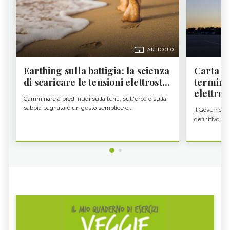
ARTICOLO
Earthing sulla battigia: la scienza
Carta d'
di scaricare le tensioni elettrost...
termine
elettron
Camminare a piedi nudi sulla terra, sull'erba o sulla
sabbia bagnata è un gesto semplice c...
Il Governo c
definitivo all