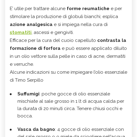
E’ utile per trattare alcune
forme reumatiche
e per
stimolare la produzione di globuli bianchi; esplica
azione analgesica
e si impiega nella cura di
stomatiti
, ascessi e gengiviti.
Efficace per la cura del cuoio capelluto
contrasta la
formazione di forfora
e può essere applicato diluito
in un olio vettore sulla pelle in caso di acne, dermatiti
e verruche.
Alcune indicazioni su come impiegare l’olio essenziale
di Timo Serpillo
Suffumigi
: poche gocce di olio essenziale
mischiate al sale grosso in 1 lt di acqua calda per
la durata di 20 minuti circa. Tenere chiusi occhi e
bocca.
Vasca da bagno
: 4 gocce di olio essenziale con
del sale grosso o o miele da sciogliere nell’acqua