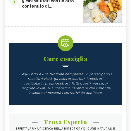
9 cibi salutari con un alto
contenuto di...
Cure consiglia
L'equilibrio è una funzione complessa. Vi partecipano i
recettori visivi, gli esterorecettori, i recettori
vestibolari, i propriocettori. Tutti questi messaggi
vengono inviati alla corteccia cerebrale che risponde
inviando ai muscoli i correttivi da applicare.
Trova Esperto
EFFETTUA UNA RICERCA NELLA DIRECTORY DI CURE-NATURALI E