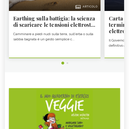
ARTICOLO
Earthing sulla battigia: la scienza
Carta d'
di scaricare le tensioni elettrost...
termine
elettron
Camminare a piedi nudi sulla terra, sull'erba o sulla
sabbia bagnata è un gesto semplice c...
Il Governo c
definitivo all