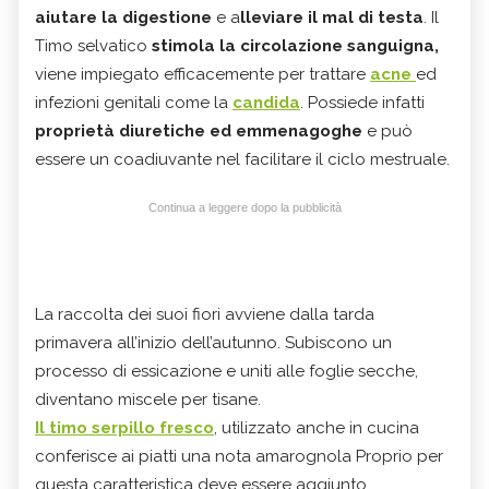
aiutare la digestione
e a
lleviare il mal di testa
. Il
Timo selvatico
stimola la circolazione sanguigna,
viene impiegato efficacemente per trattare
acne
ed
infezioni genitali come la
candida
. Possiede infatti
proprietà diuretiche ed emmenagoghe
e può
essere un coadiuvante nel facilitare il ciclo mestruale.
Continua a leggere dopo la pubblicità
La raccolta dei suoi fiori avviene dalla tarda
primavera all’inizio dell’autunno. Subiscono un
processo di essicazione e uniti alle foglie secche,
diventano miscele per tisane.
Il timo serpillo fresco
, utilizzato anche in cucina
conferisce ai piatti una nota amarognola Proprio per
questa caratteristica deve essere aggiunto