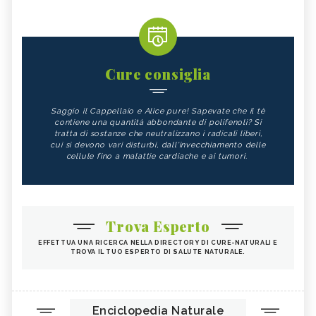
Cure consiglia
Saggio il Cappellaio e Alice pure! Sapevate che il tè
contiene una quantità abbondante di polifenoli? Si
tratta di sostanze che neutralizzano i radicali liberi,
cui si devono vari disturbi, dall'invecchiamento delle
cellule fino a malattie cardiache e ai tumori.
Trova Esperto
EFFETTUA UNA RICERCA NELLA DIRECTORY DI CURE-NATURALI E
TROVA IL TUO ESPERTO DI SALUTE NATURALE.
Enciclopedia Naturale