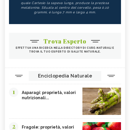
quale Cartesio la sapeva lunga, produce la preziosa
melatonina. Situata al centro del cervello, pesa 0,10
grammi, è lunga 7 mm e larga 4 mm.
Trova Esperto
EFFETTUA UNA RICERCA NELLA DIRECTORY DI CURE-NATURALI E
TROVA IL TUO ESPERTO DI SALUTE NATURALE.
Enciclopedia Naturale
1
Asparagi: proprietà, valori
nutrizionali...
2
Fragole: proprietà, valori