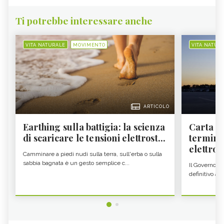
Ti potrebbe interessare anche
VITA NATURALE
MOVIMENTO
VITA NATUR
ARTICOLO
Earthing sulla battigia: la scienza
Carta d'
di scaricare le tensioni elettrost...
termine
elettron
Camminare a piedi nudi sulla terra, sull'erba o sulla
sabbia bagnata è un gesto semplice c...
Il Governo c
definitivo all