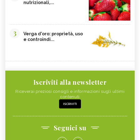
nutrizionali,...
3
Verga d'oro: proprietà, uso
e controindi...
Iscriviti alla newsletter
Riceverai preziosi consigli e informazioni sugli ultimi
contenuti
ISCRIVITI
Seguici su