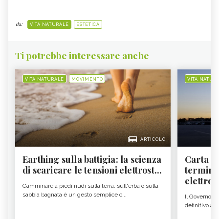
da:
VITA NATURALE
ESTETICA
Ti potrebbe interessare anche
VITA NATURALE
MOVIMENTO
VITA NATUR
ARTICOLO
Earthing sulla battigia: la scienza
Carta d'
di scaricare le tensioni elettrost...
termine
elettron
Camminare a piedi nudi sulla terra, sull'erba o sulla
sabbia bagnata è un gesto semplice c...
Il Governo c
definitivo all