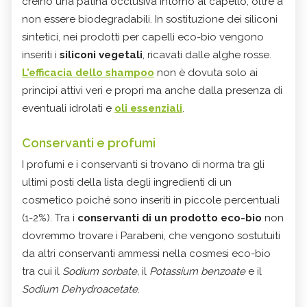
creino una patina occlusiva intorno al capello, oltre a
non essere biodegradabili. In sostituzione dei siliconi
sintetici, nei prodotti per capelli eco-bio vengono
inseriti i
siliconi vegetali
, ricavati dalle alghe rosse.
L'efficacia dello shampoo
non è dovuta solo ai
principi attivi veri e propri ma anche dalla presenza di
eventuali idrolati e
oli essenziali
.
Conservanti e profumi
I profumi e i conservanti si trovano di norma tra gli
ultimi posti della lista degli ingredienti di un
cosmetico poiché sono inseriti in piccole percentuali
(1-2%). Tra i
conservanti di un prodotto eco-bio
non
dovremmo trovare i Parabeni, che vengono sostutuiti
da altri conservanti ammessi nella cosmesi eco-bio
tra cui il
Sodium sorbate,
il
Potassium benzoate
e il
Sodium Dehydroacetate
.