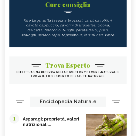
Cure consiglia
Fate largo sulla tavola a broccoli, cardi, cavolfiori,
cavolo cappuccio, cavolini di Bruxelles, cicoria,
dolcetta, finocchio, funghi, patate dolci, porri,
scalogni, sedano rapa, topinambur, tartufi neri, verze.
Trova Esperto
EFFETTUA UNA RICERCA NELLA DIRECTORY DI CURE-NATURALI E
TROVA IL TUO ESPERTO DI SALUTE NATURALE.
Enciclopedia Naturale
1
Asparagi: proprietà, valori
nutrizionali...