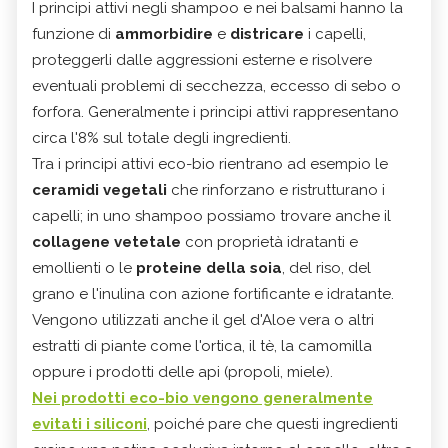
I principi attivi negli shampoo e nei balsami hanno la
funzione di
ammorbidire
e
districare
i capelli,
proteggerli dalle aggressioni esterne e risolvere
eventuali problemi di secchezza, eccesso di sebo o
forfora. Generalmente i principi attivi rappresentano
circa l'8% sul totale degli ingredienti.
Tra i principi attivi eco-bio rientrano ad esempio le
ceramidi vegetali
che rinforzano e ristrutturano i
capelli; in uno shampoo possiamo trovare anche il
collagene vetetale
con proprietà idratanti e
emollienti o le
proteine della soia
, del riso, del
grano e l'inulina con azione fortificante e idratante.
Vengono utilizzati anche il gel d'Aloe vera o altri
estratti di piante come l'ortica, il tè, la camomilla
oppure i prodotti delle api (propoli, miele).
Nei prodotti eco-bio vengono generalmente
evitati i siliconi
, poiché pare che questi ingredienti