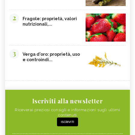
2
Fragole: proprietà, valori
nutrizionali,...
3
Verga d'oro: proprietà, uso
e controindi...
Iscriviti alla newsletter
Riceverai preziosi consigli e informazioni sugli ultimi
contenuti
ISCRIVITI