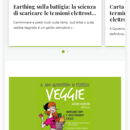
Earthing sulla battigia: la scienza
Carta d'
di scaricare le tensioni elettrost...
termine
elettron
Camminare a piedi nudi sulla terra, sull'erba o sulla
sabbia bagnata è un gesto semplice c...
Il Governo c
definitivo all