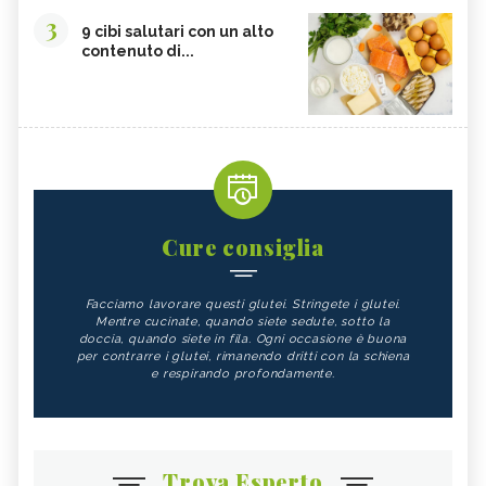
3
9 cibi salutari con un alto
contenuto di...
Cure consiglia
Facciamo lavorare questi glutei. Stringete i glutei.
Mentre cucinate, quando siete sedute, sotto la
doccia, quando siete in fila. Ogni occasione è buona
per contrarre i glutei, rimanendo dritti con la schiena
e respirando profondamente.
Trova Esperto