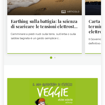
ARTICOLO
Earthing sulla battigia: la scienza
Carta d'
di scaricare le tensioni elettrost...
termine
elettron
Camminare a piedi nudi sulla terra, sull'erba o sulla
sabbia bagnata è un gesto semplice c...
Il Governo c
definitivo all