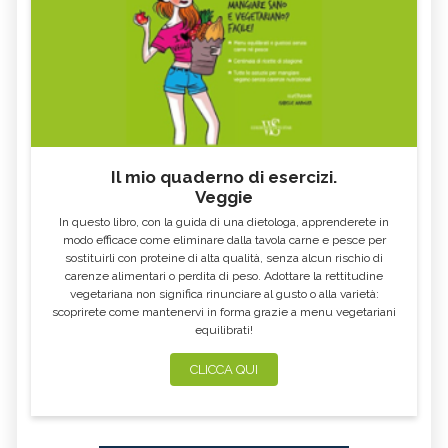
Il mio quaderno di esercizi.
Veggie
In questo libro, con la guida di una dietologa, apprenderete in
modo efficace come eliminare dalla tavola carne e pesce per
sostituirli con proteine di alta qualità, senza alcun rischio di
carenze alimentari o perdita di peso. Adottare la rettitudine
vegetariana non significa rinunciare al gusto o alla varietà:
scoprirete come mantenervi in forma grazie a menu vegetariani
equilibrati!
CLICCA QUI