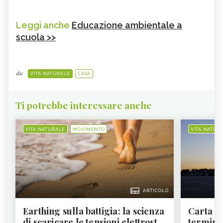
Leggi anche
Educazione ambientale a
scuola >>
da:
VITA NATURALE
CASA
Ti potrebbe interessare anche
VITA NATURALE
MOVIMENTO
VITA NATUR
ARTICOLO
Earthing sulla battigia: la scienza
Carta d'
di scaricare le tensioni elettrost...
termine