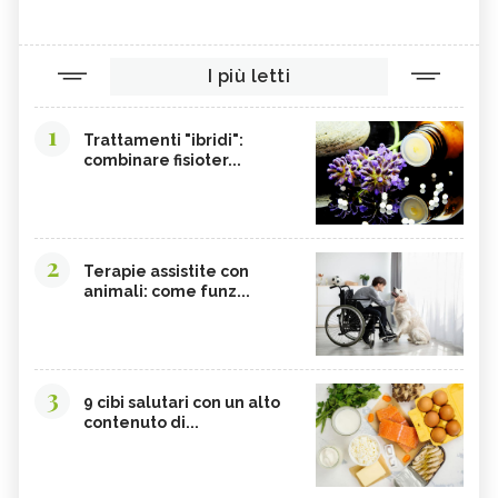
I più letti
1
Trattamenti "ibridi":
combinare fisioter...
2
Terapie assistite con
animali: come funz...
3
9 cibi salutari con un alto
contenuto di...