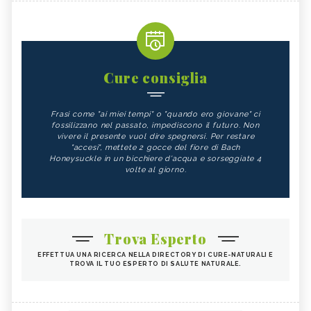
Cure consiglia
Frasi come "ai miei tempi" o "quando ero giovane" ci
fossilizzano nel passato, impediscono il futuro. Non
vivere il presente vuol dire spegnersi. Per restare
"accesi", mettete 2 gocce del fiore di Bach
Honeysuckle in un bicchiere d'acqua e sorseggiate 4
volte al giorno.
Trova Esperto
EFFETTUA UNA RICERCA NELLA DIRECTORY DI CURE-NATURALI E
TROVA IL TUO ESPERTO DI SALUTE NATURALE.