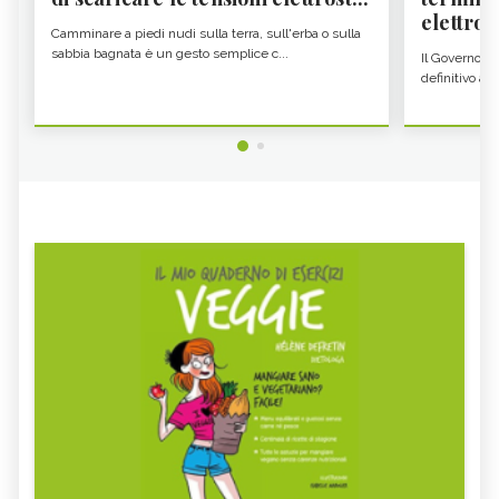
elettron
Camminare a piedi nudi sulla terra, sull'erba o sulla
sabbia bagnata è un gesto semplice c...
Il Governo c
definitivo all