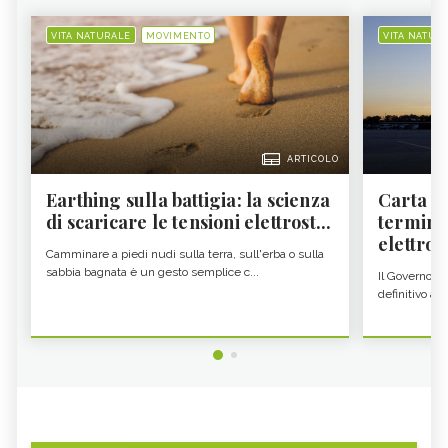
VITA NATURALE
MOVIMENTO
VITA NATUR
ARTICOLO
Earthing sulla battigia: la scienza
Carta d'
di scaricare le tensioni elettrost...
termine
elettron
Camminare a piedi nudi sulla terra, sull'erba o sulla
sabbia bagnata è un gesto semplice c...
Il Governo c
definitivo all