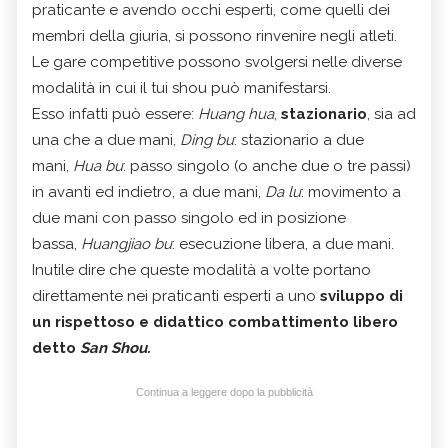
praticante e avendo occhi esperti, come quelli dei
membri della giuria, si possono rinvenire negli atleti.
Le gare competitive possono svolgersi nelle diverse
modalità in cui il tui shou può manifestarsi.
Esso infatti può essere:
Huang hua
,
stazionario
, sia ad
una che a due mani,
Ding bu
: stazionario a due
mani,
Hua bu
: passo singolo (o anche due o tre passi)
in avanti ed indietro, a due mani,
Da lu
: movimento a
due mani con passo singolo ed in posizione
bassa,
Huangjiao bu
: esecuzione libera, a due mani.
Inutile dire che queste modalità a volte portano
direttamente nei praticanti esperti a uno
sviluppo di
un rispettoso e didattico combattimento libero
detto
San Shou.
Continua a leggere dopo la pubblicità