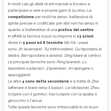
In molti casi gli atleti di arti marziali si trovano a
partecipare a vere e proprie gare di
tui shou
. La
competizione
per molti ha senso, trattandosi di
spinte precise e codificate, per altri non ha senso in
quanto si tratterebbe di una
pratica del sentire
.
In effetti la tecnica si può scomporre in
13 azioni
,
divise in
5 passi ed 8 tecniche
(
Ba Fa
): i passi
sono
Jin (
avanzare),
Tui (
retrocedere),
Gu
(spostarsi a)
destra,
Ban
(spostarsi a sinistra),
Ding
(stare al centro).
Le principali tecniche sono
Peng
(parare),
Lu
(assorbire ruotando),
Ji
(premere),
An
(spingere o
appoggiarsi).
Le altre
4 sono dette secondarie
e si tratta di
Zhai
(afferrare e tirare verso il basso),
Lie
(divisione),
Zhou
(colpire con il gomito),
Kao
(colpire con la spalla, il
ginocchio o l'anca).
Tutte queste tecniche sono rintracciabili in un buon