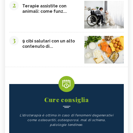
2
Terapie assistite con
animali: come funz...
3
9 cibi salutari con un alto
contenuto di...
Cure consiglia
L'idroterapia è ottima in caso di fenomeni degenerativi
come osteoartiti, osteoporosi, mal di schiena,
patologie tendinee.