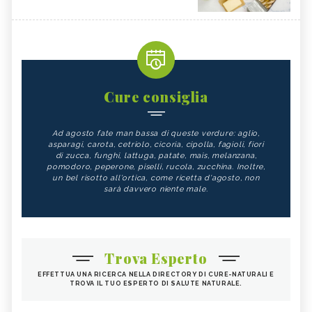
Cure consiglia
Ad agosto fate man bassa di queste verdure: aglio,
asparagi, carota, cetriolo, cicoria, cipolla, fagioli, fiori
di zucca, funghi, lattuga, patate, mais, melanzana,
pomodoro, peperone, piselli, rucola, zucchina. Inoltre,
un bel risotto all'ortica, come ricetta d'agosto, non
sarà davvero niente male.
Trova Esperto
EFFETTUA UNA RICERCA NELLA DIRECTORY DI CURE-NATURALI E
TROVA IL TUO ESPERTO DI SALUTE NATURALE.