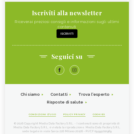
Iscriviti alla newsletter
Riceverai preziosi consigli e informazioni sugli ultimi
contenuti
ISCRIVITI
Seguici su
Chi siamo
Contatti
Trova l'esperto
Risposte di salute
CONDIZIONI D'USO
POLICY PRIVACY
COOKIES
© 2026 Copyright Media Data Factory S.R.L. - I contenuti sono di proprietà di
Media Data Factory S.R.L, è vietata la riproduzione. Media Data Factory S.R.L.
sede legale in viale Sarca 226 Milano 20126 - PI/CF 09595010969