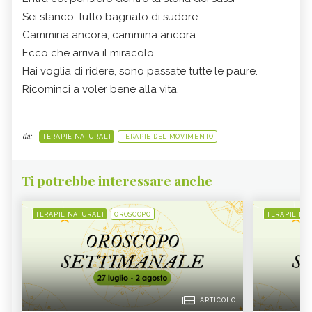
Sei stanco, tutto bagnato di sudore.
Cammina ancora, cammina ancora.
Ecco che arriva il miracolo.
Hai voglia di ridere, sono passate tutte le paure.
Ricominci a voler bene alla vita.
da:
TERAPIE NATURALI
TERAPIE DEL MOVIMENTO
Ti potrebbe interessare anche
TERAPIE NATURALI
OROSCOPO
TERAPIE NA
ARTICOLO