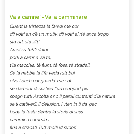
Va a camne' - Vai a camminare
Quent la tristezza la t’ariva me cor
dli volti en c’è un mutiv, dli volti ei n’è anca tropp
sta zitt, sta zitt!
Arcoi su tutt'i dulor
porti a camne' sa te,
t'Ia macchia, tè fium, tè foss, tè stradell
Se la nebbia la t'fa veda tutt bui
elza i occh par guarda' me sol
se i lament di cristien t'un'i support più
spegn tutt! Ascolta s'no li paroli cuntenti d'Ia natura
se li cattiverii, li delusion, i vlen in ti da' pec
buga la testa dentra la storia di sass
cammina cammina
fina a stracat! Tutt molli id sudori