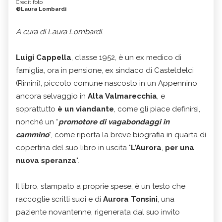
Credit foto
©Laura Lombardi
A cura di Laura Lombardi
.
Luigi Cappella
, classe 1952, è un ex medico di
famiglia, ora in pensione, ex sindaco di Casteldelci
(Rimini), piccolo comune nascosto in un Appennino
ancora selvaggio in
Alta Valmarecchia
, e
soprattutto
è un viandante
, come gli piace definirsi,
nonché un “
promotore di vagabondaggi in
cammino
”, come riporta la breve biografia in quarta di
copertina del suo libro in uscita "
L’Aurora
,
per una
nuova speranza
".
Il libro, stampato a proprie spese, è un testo che
raccoglie scritti suoi e di
Aurora Tonsini
, una
paziente novantenne, rigenerata dal suo invito