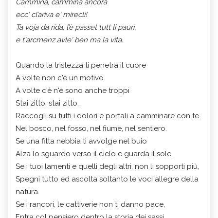
Cammina, cammina ancora
ecc' cl’ariva e' mirecli!
Ta voja da rida, l’è passet tutt li pauri,
e t'arcmenz avle' ben ma la vita.
Quando la tristezza ti penetra il cuore
A volte non c'è un motivo
A volte c'è n'è sono anche troppi
Stai zitto, stai zitto.
Raccogli su tutti i dolori e portali a camminare con te.
Nel bosco, nel fosso, nel fiume, nel sentiero.
Se una fitta nebbia ti avvolge nel buio
Alza lo sguardo verso il cielo e guarda il sole.
Se i tuoi lamenti e quelli degli altri, non li sopporti più,
Spegni tutto ed ascolta soltanto le voci allegre della
natura.
Se i rancori, le cattiverie non ti danno pace,
Entra col pensiero dentro la storia dei sassi