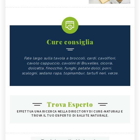
Cure consiglia
Fate largo sulla tavola a broccoli, cardi, cavolfiori,
cavolo cappuccio, cavolini di Bruxelles, cicoria,
dolcetta, finocchio, funghi, patate dolci, porri,
scalogni, sedano rapa, topinambur, tartufi neri, verze.
Trova Esperto
EFFETTUA UNA RICERCA NELLA DIRECTORY DI CURE-NATURALI E
TROVA IL TUO ESPERTO DI SALUTE NATURALE.