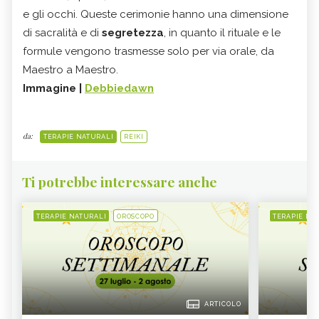
e gli occhi. Queste cerimonie hanno una dimensione
di sacralità e di
segretezza
, in quanto il rituale e le
formule vengono trasmesse solo per via orale, da
Maestro a Maestro.
Immagine |
Debbiedawn
da:
TERAPIE NATURALI
REIKI
Ti potrebbe interessare anche
TERAPIE NATURALI
OROSCOPO
TERAPIE NA
ARTICOLO