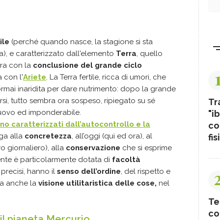
ile
(perché quando nasce, la stagione si sta
), e caratterizzato dall'elemento
Terra
, quello
ura con la
conclusione del grande ciclo
a con l'
Ariete
. La Terra fertile, ricca di umori, che
 ormai inaridita per dare nutrimento: dopo la grande
ursi, tutto sembra ora sospeso, ripiegato su sé
Tr
 nuovo ed imponderabile.
"ib
no caratterizzati dall’
autocontrollo
e la
co
ega alla
concretezza
, all’oggi (qui ed ora), al
fis
o giornaliero), alla
conservazione
che si esprime
ente è particolarmente dotata di
facoltà
 precisi, hanno il
senso dell’ordine
, del rispetto e
ma anche la
visione utilitaristica delle cose,
nel
Te
co
 il pianeta Mercurio