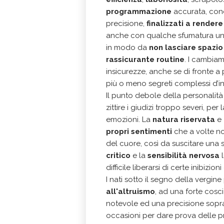
programmazione
accurata, cono
precisione,
finalizzati a rendere
anche con qualche sfumatura un po
in modo da
non lasciare spazio 
rassicurante routine
. I cambiame
insicurezze, anche se di fronte a 
più o meno segreti complessi d’inf
Il punto debole della personalità
zittire i giudizi troppo severi, pe
emozioni. La
natura riservata
e
propri sentimenti
che a volte no
del cuore, così da suscitare una s
critico
e la
sensibilità nervosa
l
difficile liberarsi di certe inibizio
I nati sotto il segno della vergi
all'altruismo
, ad una forte cosc
notevole ed una precisione sopraf
occasioni per dare prova delle p