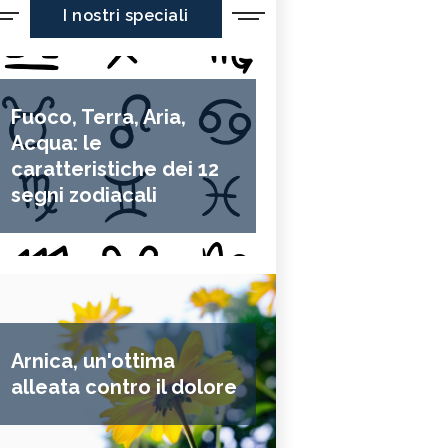
I nostri speciali
Fuoco, Terra, Aria,
Acqua: le
caratteristiche dei 12
segni zodiacali
Arnica, un'ottima
alleata contro il dolore