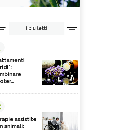
I più letti
1
attamenti
ridi":
mbinare
ioter...
2
rapie assistite
n animali: