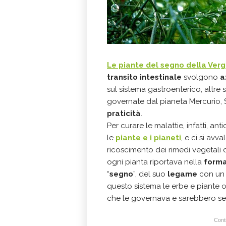
Le piante del segno della Verg
transito intestinale
svolgono
a
sul sistema gastroenterico, altre
governate dal pianeta Mercurio, 
praticità
.
Per curare le malattie, infatti, a
le
piante e i pianeti
, e ci si avv
ricoscimento dei rimedi vegetali 
ogni pianta riportava nella
form
“
segno
”, del suo
legame
con un
questo sistema le erbe e piante o
che le governava e sarebbero se
Conti