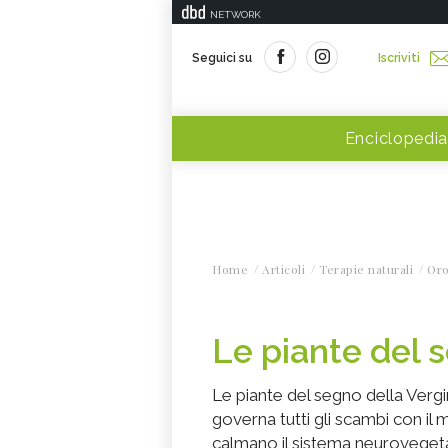
NETWORK
Seguici su
Iscriviti
Enciclopedia
Home
Articoli
Terapie naturali
Or
Le piante del 
Le piante del segno della Vergi
governa tutti gli scambi con il
calmano il sistema neurovegetati