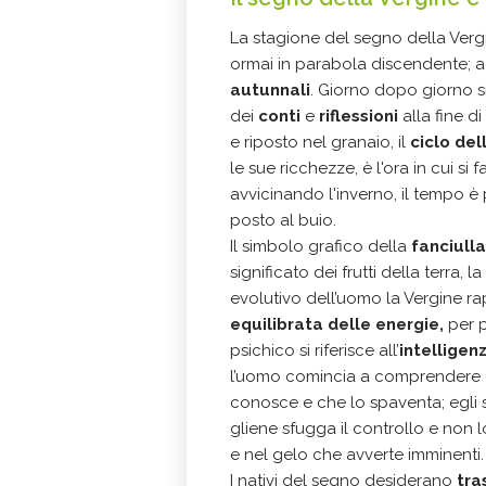
La stagione del segno della Vergi
ormai in parabola discendente; agl
autunnali
. Giorno dopo giorno s
dei
conti
e
riflessioni
alla fine d
e riposto nel granaio, il
ciclo del
le sue ricchezze, è l'ora in cui si fa
avvicinando l'inverno, il tempo 
posto al buio.
Il simbolo grafico della
fanciulla
significato dei frutti della terra, la
evolutivo dell’uomo la Vergine r
equilibrata delle energie,
per 
psichico si riferisce all’
intelligen
l’uomo comincia a comprendere c
conosce e che lo spaventa; egli 
gliene sfugga il controllo e non 
e nel gelo che avverte imminenti.
I nativi del segno desiderano
tra