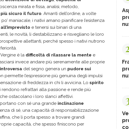
scenza mirata e fissa, analisi, metodo,
As
 più sicuro il futuro
. Amanti dell’ordine, a volte
pr
’ maniacale, i nativi amano pianificare l’esistenza
nut
all’imprevisto
e tenersi sui binari di una
nti, le novità, li destabilizzano e risvegliano le loro
prospettive allettanti, perché spesso i nativi nutrono
eriorità.
 Vergine è la
difficoltà di rilassare la mente
e
Fr
r lasciarsi invece andare più serenamente alle proprie
pr
introversa
del segno genera un
pudore sui
nut
n permette l’espressione più genuina degli impulsi
ensazione di freddezza in chi li avvicina. Lo
spirito
i rendono refrattari alla passione e rende più
ni che ostacolano i loro slanci affettivi.
ne portano con sé una grande
inclinazione
ienza di sé, una capacità di responsabilizzazione
Ve
fina, che li porta spesso a trovare grandi
pr
roprie capacità, che spesso finiscono per
co