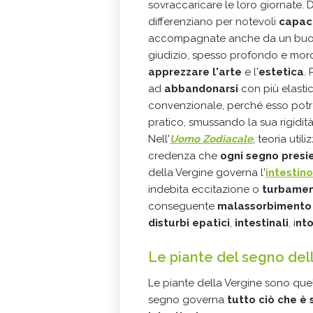
sovraccaricare le loro giornate. De
differenziano per notevoli
capaci
accompagnate anche da un bu
giudizio, spesso profondo e mord
apprezzare l'arte
e l'
estetica
.
ad
abbandonarsi
con più elastic
convenzionale, perché esso potre
pratico, smussando la sua rigidità 
Nell'
Uomo Zodiacale
, teoria uti
credenza che
ogni segno presi
della Vergine governa l'
intestino
indebita eccitazione o
turbamen
conseguente
malassorbimento d
disturbi epatici
,
intestinali
, i
nto
Le piante del segno del
Le piante della Vergine sono quel
segno governa
tutto ciò che è