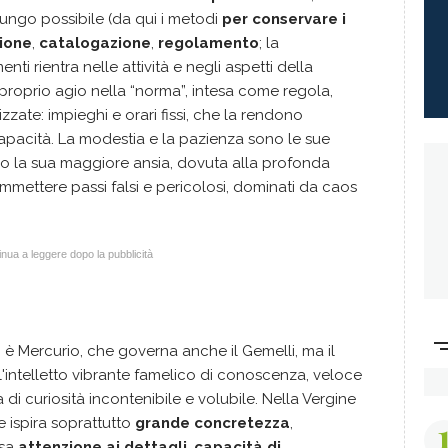
 lungo possibile (da qui i metodi
per conservare i
ione
,
catalogazione
,
regolamento
; la
menti rientra nelle attività e negli aspetti della
proprio agio nella “norma”, intesa come regola,
zzate: impieghi e orari fissi, che la rendono
 capacità. La modestia e la pazienza sono le sue
ollo la sua maggiore ansia, dovuta alla profonda
ommettere passi falsi e pericolosi, dominati da caos
nua a leggere dopo la pubblicità
è Mercurio, che governa anche il Gemelli, ma il
l'intelletto vibrante famelico di conoscenza, veloce
 di curiosità incontenibile e volubile. Nella Vergine
 ispira soprattutto
grande concretezza
,
osa
attenzione ai dettagli
,
capacità di