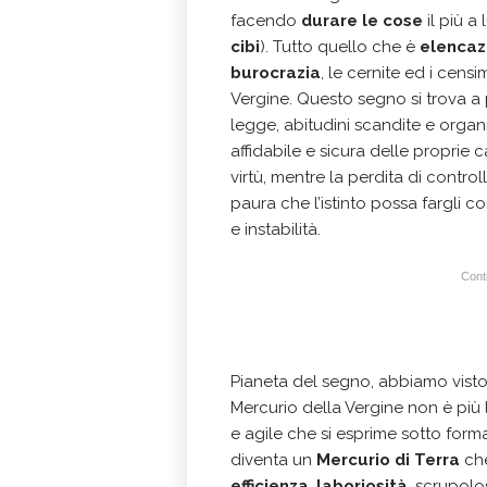
facendo
durare le cose
il più a
cibi
). Tutto quello che è
elencaz
burocrazia
, le cernite ed i censi
Vergine. Questo segno si trova a 
legge, abitudini scandite e organi
affidabile e sicura delle proprie
virtù, mentre la perdita di contr
paura che l’istinto possa fargli c
e instabilità.
Conti
Pianeta del segno, abbiamo visto 
Mercurio della Vergine non è più 
e agile che si esprime sotto forma
diventa un
Mercurio di Terra
che
efficienza
,
laboriosità
, scrupol