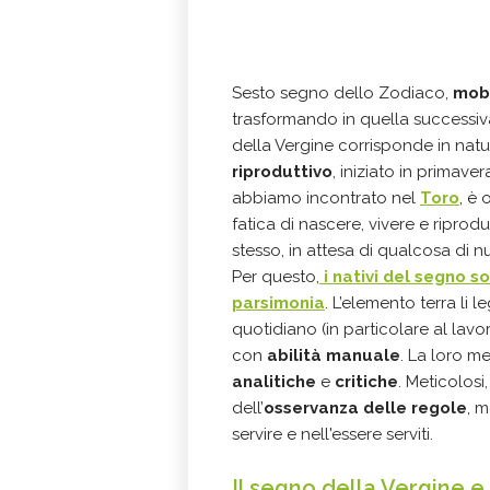
Sesto segno dello Zodiaco,
mob
trasformando in quella successiva
della Vergine corrisponde in nat
riproduttivo
, iniziato in primaver
abbiamo incontrato nel
Toro
, è
fatica di nascere, vivere e riprod
stesso, in attesa di qualcosa di
Per questo,
i nativi del segno so
parsimonia
. L’elemento terra li l
quotidiano (in particolare al lavor
con
abilità manuale
. La loro m
analitiche
e
critiche
. Meticolosi,
dell’
osservanza delle regole
, 
servire e nell'essere serviti.
Il segno della Vergine e