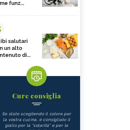
me funz...
3
ibi salutari
n un alto
ntenuto di...
Cure consiglia
Se state scegliendo il colore per
la vostra cucina, è consigliato il
giallo per la "solarità" e per la