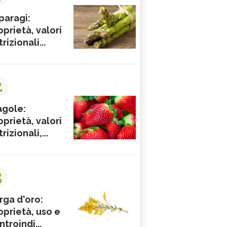
paragi:
oprietà, valori
rizionali...
2
agole:
oprietà, valori
rizionali,...
3
rga d'oro:
oprietà, uso e
ntroindi...