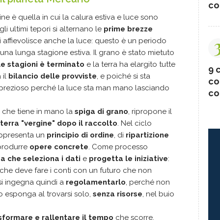
co
ne è quella in cui la calura estiva e luce sono
i ultimi tepori si alternano le
prime brezze
i affievolisce anche la luce: questo è un periodo
i una lunga stagione estiva. Il grano è stato mietuto
le stagioni è terminato
e la terra ha elargito tutte
9 c
 il
bilancio delle provviste
, e poiché si sta
co
è prezioso perché la luce sta man mano lasciando
co
che tiene in mano la
spiga di grano
, ripropone il
terra "vergine" dopo il raccolto
. Nel ciclo
appresenta un
principio di ordine
, di
ripartizione
produrre
opere concrete
. Come processo
za che seleziona i dati
e
progetta le iniziative
:
he deve fare i conti con un futuro che non
si ingegna quindi a
regolamentarlo
, perché non
lo esponga al trovarsi solo,
senza risorse
, nel buio
sformare e rallentare il tempo
che scorre,