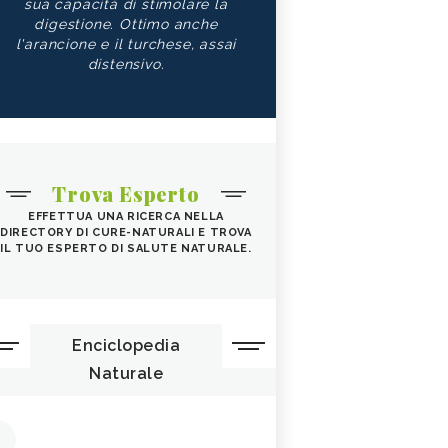
sua capacità di stimolare la
digestione. Ottimo anche
l'arancione e il turchese, assai
distensivo.
Trova Esperto
EFFETTUA UNA RICERCA NELLA
DIRECTORY DI CURE-NATURALI E TROVA
IL TUO ESPERTO DI SALUTE NATURALE.
Enciclopedia
Naturale
1