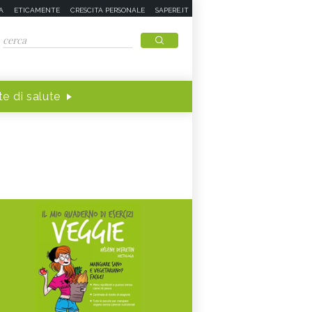
A
ETICAMENTE
CRESCITA PERSONALE
SAPERE.IT
e di salute