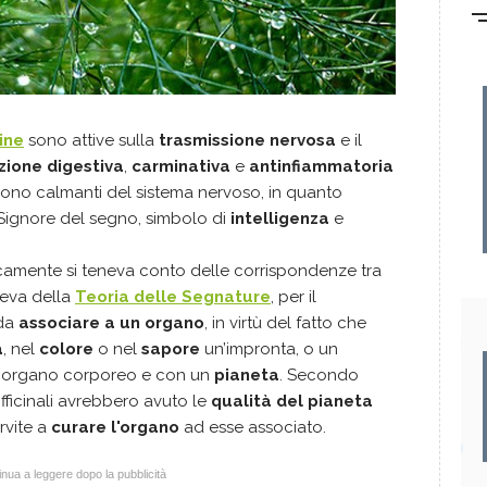
ine
sono attive sulla
trasmissione nervosa
e il
zione digestiva
,
carminativa
e
antinfiammatoria
 sono calmanti del sistema nervoso, in quanto
Signore del segno, simbolo di
intelligenza
e
nticamente si teneva conto delle corrispondenze tra
aleva della
Teoria delle Segnature
, per il
da
associare a un organo
, in virtù del fatto che
a
, nel
colore
o nel
sapore
un’impronta, o un
 organo corporeo e con un
pianeta
. Secondo
fficinali avrebbero avuto le
qualità del pianeta
rvite a
curare l'organo
ad esse associato.
nua a leggere dopo la pubblicità