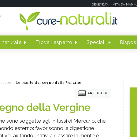
DEABYDAY
VITA DA MAMM
 naturale
Trova l'esperto
Speciali
Rispost
oscopo
Le piante del segno della Vergine
ARTICOLO
segno della Vergine
ne sono soggette agli influssi di Mercurio, che
 mondo esterno: favoriscono la digestione,
vo, aiutando i nativi a rilassare la mente e