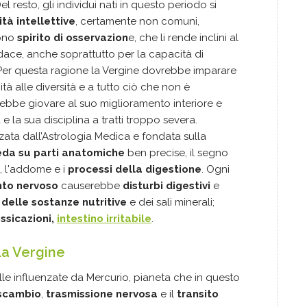
l resto, gli individui nati in questo periodo si
tà intellettive
, certamente non comuni,
ono
spirito di osservazion
e, che li rende inclini al
ace, anche soprattutto per la capacità di
 Per questa ragione la Vergine dovrebbe imparare
ità alle diversità e a tutto ciò che non è
bbe giovare al suo miglioramento interiore e
e la sua disciplina a tratti troppo severa.
lizzata dall’Astrologia Medica e fondata sulla
eda su parti anatomiche
ben precise, il segno
, l'addome e i
processi della digestione
. Ogni
to nervoso
causerebbe
disturbi digestivi
e
elle sostanze nutritive
e dei sali minerali;
ssicazioni,
intestino irritabile
.
la Vergine
le influenzate da Mercurio, pianeta che in questo
 scambio
,
trasmissione nervosa
e il
transito