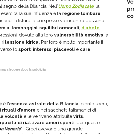
Ve
l segno della Bilancia. Nell'
Uomo Zodiacale
, la
pr
 esercita la sua influenza è la
regione lombare
:
co
inario. I disturbi a cui spesso va incontro possono
emia
,
lombaggini
,
squilibri ormonali
,
diabete
. I
pressioni, dovute alla loro
vulnerabilità emotiva
, a
a
ritenzione idrica.
Per loro è molto importante il
raverso lo
sport
,
interessi piacevoli
e
cure
nua a leggere dopo la pubblicità
s
) è l'
essenza astrale della Bilancia
, pianta sacra,
i
rituali d’amore
e nei sacchetti talismanici di
la volontà
e le venivano attribuite
virtù
pacità di riattivare amori spenti
, per questo
a Veneris
”. I Greci avevano una grande