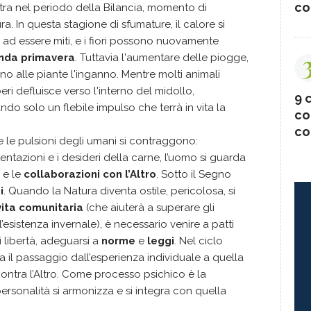
co
entra nel periodo della Bilancia, momento di
ra. In questa stagione di sfumature, il calore si
 ad essere miti, e i fiori possono nuovamente
nda primavera
. Tuttavia l'aumentare delle piogge,
o alle piante l'inganno. Mentre molti animali
beri defluisce verso l'interno del midollo,
9 c
ando solo un flebile impulso che terrà in vita la
co
co
 e le pulsioni degli umani si contraggono:
ntazioni e i desideri della carne, l’uomo si guarda
e le
collaborazioni con l’Altro
. Sotto il Segno
i
. Quando la Natura diventa ostile, pericolosa, si
ita comunitaria
(che aiuterà a superare gli
l’esistenza invernale), è necessario venire a patti
ui libertà, adeguarsi a
norme
e
leggi
. Nel ciclo
a il passaggio dall’esperienza individuale a quella
contra l’Altro. Come processo psichico è la
a personalità si armonizza e si integra con quella