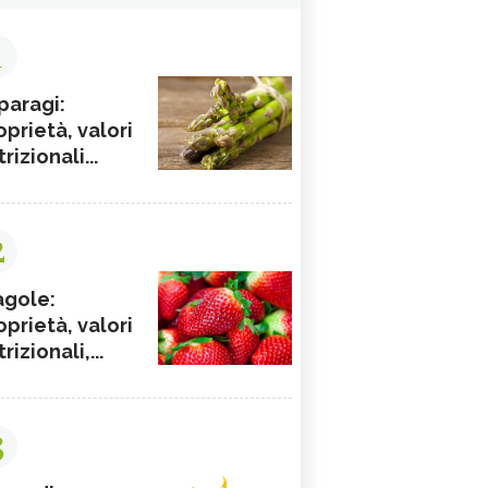
1
paragi:
oprietà, valori
rizionali...
2
agole:
oprietà, valori
rizionali,...
3