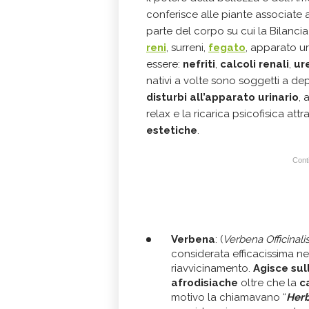
conferisce alle piante associate a
parte del corpo su cui la Bilancia
reni
, surreni,
fegato
, apparato ur
essere:
nefriti
,
calcoli renali
,
ur
nativi a volte sono soggetti a de
disturbi all’apparato urinario
, 
relax e la ricarica psicofisica att
estetiche
.
Conti
Verbena
: (
Verbena Officinali
considerata efficacissima ne
riavvicinamento.
Agisce sul
afrodisiache
oltre che la
ca
motivo la chiamavano “
Herb