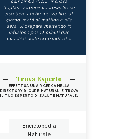
camomilla (fiori), melissa
(foglie), verbena odorosa. Se ne
può bere anche mezzo litro al
giorno, metà al mattino e alla
sera. Si prepara mettendo in
infusione per 12 minuti due
cucchiai delle erbe indicate.
Trova Esperto
EFFETTUA UNA RICERCA NELLA
DIRECTORY DI CURE-NATURALI E TROVA
IL TUO ESPERTO DI SALUTE NATURALE.
Enciclopedia
Naturale