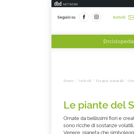
NETWORK
Seguici su
Iscriviti
Enciclopedia
Home
Articoli
Terapie naturali
Or
Le piante del 
Ornate da bellissimi fiori e creat
sono ricche di sostanze volati
Venere, pianeta che simboleggia