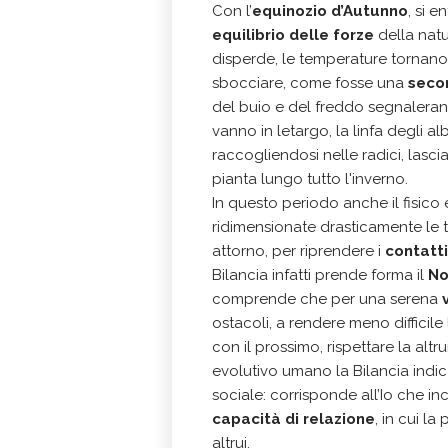
Con l’
equinozio d’Autunno
, si 
equilibrio delle forze
della natu
disperde, le temperature tornano
sbocciare, come fosse una
seco
del buio e del freddo segnalerann
vanno in letargo, la linfa degli al
raccogliendosi nelle radici, lasci
pianta lungo tutto l'inverno.
In questo periodo anche il fisico
ridimensionate drasticamente le te
attorno, per riprendere i
contatti
Bilancia infatti prende forma il
No
comprende che per una serena
v
ostacoli, a rendere meno difficile 
con il prossimo, rispettare la altr
evolutivo umano la Bilancia indic
sociale: corrisponde all’Io che in
capacità di relazione
, in cui l
altrui.