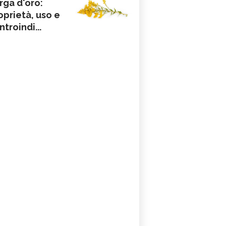
rga d'oro:
oprietà, uso e
ntroindi...