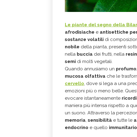
Le piante del segno della Bila
afrodisiache
e
antisettiche per
sostanze volatili
di composizion
nobile
della pianta, presenti sot
nella
buccia
dei frutti, nella
resi
semi
di molti vegetali.
Quando annusiamo un
profumo
mucosa olfattiva
che le trasfor
cervello
, dove si lega a una pr
emozioni più o meno belle. Que
evocare istantaneamente
ricord
maniera più intensa rispetto a qu
un suono. Attraverso la percezion
memoria
,
sensibilità
e tutte le
a
endocrino
e quello
immunitario