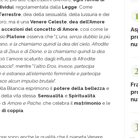
ividui
, regolamentata dalla
Legge
. Come
Terrestre
, dea della sessualità, della lussuria e dei
 Toro; ma è una
Venere Celeste
,
dea dell’Amore
As
 accezioni del concetto di Amore
, così come le
pr
sio
Platone
osserva che "
L'una, senza dubbio la più
nut
rano, e la chiamiamo quindi la dea del cielo, Afrodite
iglia di Zeus e di Dione, e la chiamiamo quindi la dea
ciò l'amore scaturito dagli influssi di Afrodite
saccio
"; mentre "
l'altro Eros, invece, partecipa
e è estranea all'elemento femminile e partecipa
sce alcun impulso brutale
".
Fr
ella Bilancia esprimono il
potere della bellezza
e
pr
 della vita stessa.
Sensualità
e
Spiritualità
nut
o di
Amore e Psiche
, che celebra il
matrimonio
e le
 di coppia
.
more sono anche le qualità che il pianeta Venere