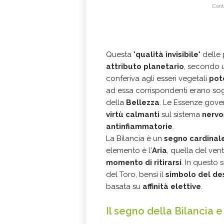
Conti
Questa "
qualità invisibile
" dell
attributo planetario
, secondo 
conferiva agli esseri vegetali
pote
ad essa corrispondenti erano sogg
della
Bellezza
. Le Essenze gover
virtù calmanti
sul sistema
nervo
antinfiammatorie
.
La Bilancia è un
segno cardinal
elemento è l'
Aria
, quella del ven
momento di ritirarsi
. In questo 
del Toro, bensì il
simbolo del de
basata su
affinità elettive
.
Il segno della Bilancia e