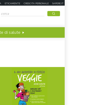
A
ETICAMENTE
CRESCITA PERSONALE
SAPERE.IT
e di salute