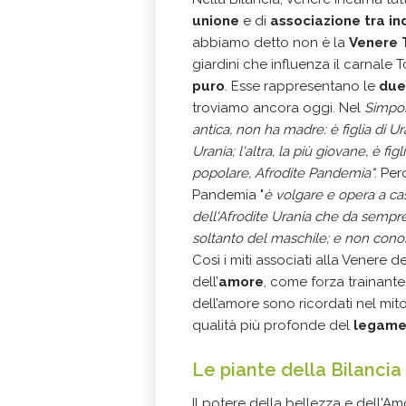
unione
e di
associazione tra ind
abbiamo detto non è la
Venere 
giardini che influenza il carnale
puro
. Esse rappresentano le
due
troviamo ancora oggi. Nel
Simpo
antica, non ha madre: è figlia di U
Urania; l'altra, la più giovane, è f
popolare, Afrodite Pandemia"
. Per
Pandemia "
è volgare e opera a ca
dell'Afrodite Urania che da sempr
soltanto del maschile; e non cono
Così i miti associati alla Venere d
dell’
amore
, come forza trainante
dell’amore sono ricordati nel mit
qualità più profonde del
legame
Le piante della Bilancia
Il potere della bellezza e dell'A