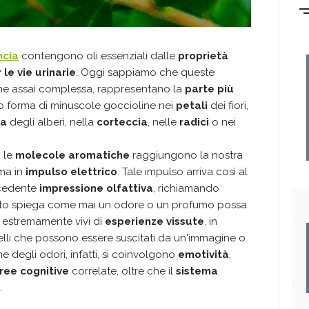
ncia
contengono oli essenziali dalle
proprietà
 le vie urinarie
. Oggi sappiamo che queste
e assai complessa, rappresentano la
parte più
to forma di minuscole goccioline nei
petali
dei fiori,
na
degli alberi, nella
corteccia
, nelle
radici
o nei
, le
molecole aromatiche
raggiungono la nostra
ma in
impulso elettrico
. Tale impulso arriva così al
ecedente
impressione olfattiva
, richiamando
sto spiega come mai un odore o un profumo possa
i
estremamente vivi di
esperienze vissute
, in
elli che possono essere suscitati da un'immagine o
e degli odori, infatti, si coinvolgono
emotività
,
ree cognitive
correlate, oltre che il
sistema
.