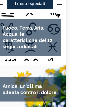
I nostri speciali
Fuoco, Terra, Aria,
Acqua: le
caratteristiche dei 12
segni zodiacali
Arnica, un'ottima
alleata contro il dolore