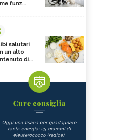
me funz...
3
ibi salutari
n un alto
ntenuto di...
Cure consiglia
Oggi una tisana per guadagnare
tanta energia: 25 grammi di
eleuterococco (radice),