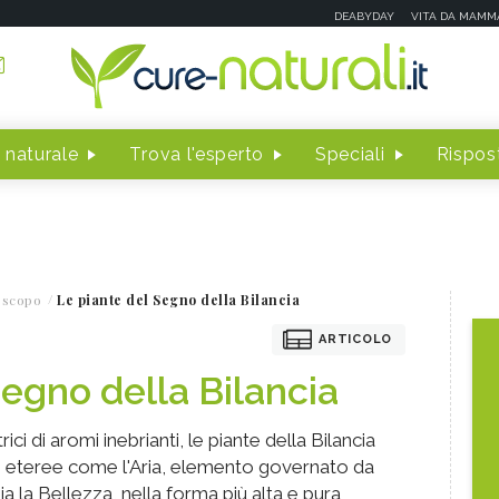
DEABYDAY
VITA DA MAMM
 naturale
Trova l'esperto
Speciali
Rispost
oscopo
Le piante del Segno della Bilancia
ARTICOLO
Segno della Bilancia
rici di aromi inebrianti, le piante della Bilancia
li, eteree come l'Aria, elemento governato da
 la Bellezza, nella forma più alta e pura