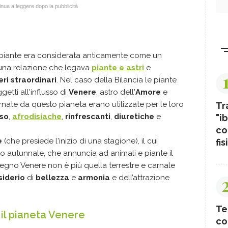
nua a leggere dopo la pubblicità
e piante era considerata anticamente come un
una relazione che legava
piante e astri
e
ri straordinari
. Nel caso della Bilancia le piante
etti all'influsso di
Venere
, astro dell'
Amore
e
nate da questo pianeta erano utilizzate per le loro
Tr
so
,
afrodisiache
,
rinfrescanti
,
diuretiche
e
"ib
co
e
(che presiede l'inizio di una stagione), il cui
fis
to autunnale, che annuncia ad animali e piante il
segno Venere non è più quella terrestre e carnale
siderio
di
bellezza
e
armonia
e dell’attrazione
Te
 il pianeta Venere
co