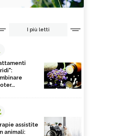
I più letti
1
attamenti
ridi":
mbinare
ioter...
2
rapie assistite
n animali: