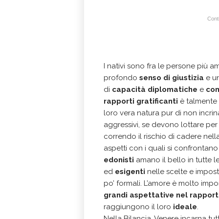
Conti
I nativi sono fra le persone più a
profondo
senso di giustizia
e u
di
capacità diplomatiche
e
com
rapporti gratificanti
è talmente 
loro vera natura pur di non incri
aggressivi, se devono lottare per 
correndo il rischio di cadere nel
aspetti con i quali si confrontano
edonisti
amano il bello in tutte 
ed
esigenti
nelle scelte e impost
po’ formali. L’amore è molto impo
grandi aspettative nel rappor
raggiungono il loro
ideale
.
Nella Bilancia, Venere incarna tut