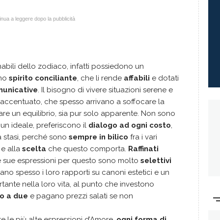
nua a leggere dopo la pubblicità
mabili dello zodiaco, infatti possiedono un
no
spirito conciliante
, che li rende
affabili
e dotati
unicative
. Il bisogno di vivere situazioni serene e
accentuato, che spesso arrivano a soffocare la
nare un equilibrio, sia pur solo apparente. Non sono
un ideale, preferiscono il
dialogo ad ogni costo
,
la stasi, perché sono
sempre in bilico
fra i vari
 e alla
scelta
che questo comporta.
Raffinati
le sue espressioni per questo sono molto
selettivi
ano spesso i loro rapporti su canoni estetici e un
rtante nella loro vita, al punto che investono
to a due
e pagano prezzi salati se non
te le più alte espressioni d’Amore,
ogni forma di