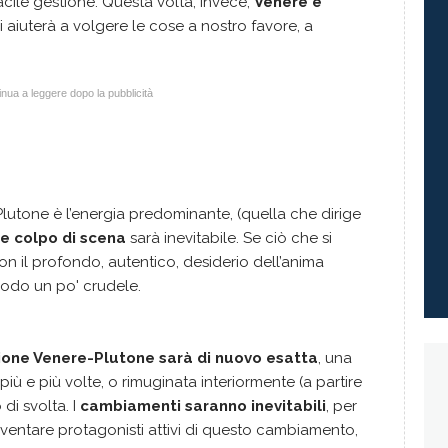
cile gestione. Questa volta, invece,
Venere è
 aiuterà a volgere le cose a nostro favore, a
nua a leggere dopo la pubblicità
lutone è l’energia predominante, (quella che dirige
e colpo di scena
sarà inevitabile. Se ciò che si
on il profondo, autentico, desiderio dell’anima
modo un po' crudele.
zione Venere-Plutone sarà di nuovo esatta
, una
più e più volte, o rimuginata interiormente (a partire
di svolta. I
cambiamenti saranno inevitabili
, per
entare protagonisti attivi di questo cambiamento,