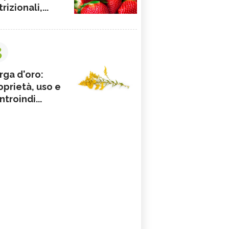
rizionali,...
3
rga d'oro:
oprietà, uso e
ntroindi...