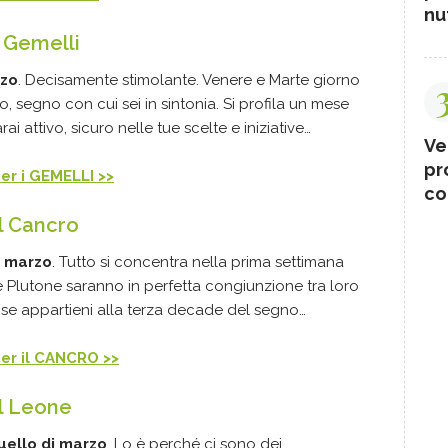
nut
 Gemelli
rzo
. Decisamente stimolante. Venere e Marte giorno
, segno con cui sei in sintonia. Si profila un mese
i attivo, sicuro nelle tue scelte e iniziative…
Ve
pr
per i GEMELLI >>
co
l Cancro
i marzo
. Tutto si concentra nella prima settimana
Plutone saranno in perfetta congiunzione tra loro
e, se appartieni alla terza decade del segno…
 per il CANCRO >>
il Leone
uello di marzo
. Lo è perché ci sono dei