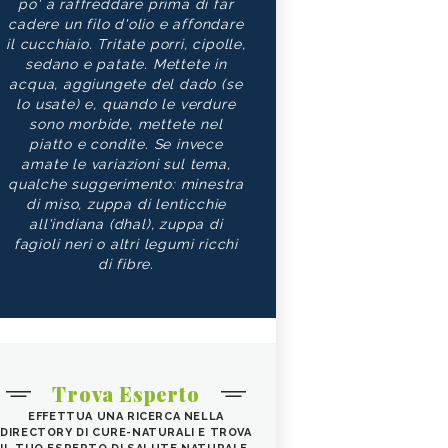
po' a raffreddare prima di far
cadere un filo d'olio e affondare
il cucchiaio. Tritate porri, cipolle,
sedano e patate. Mettete in
acqua, aggiungete del dado (se
lo usate) e, quando le verdure
sono morbide, mettete nel
piatto e condite. Se invece
amate le variazioni sul tema,
qualche suggerimento: minestra
di miso, zuppa di lenticchie
all'indiana (dhal), zuppa di
fagioli neri o altri legumi ricchi
di fibre.
Trova Esperto
EFFETTUA UNA RICERCA NELLA
DIRECTORY DI CURE-NATURALI E TROVA