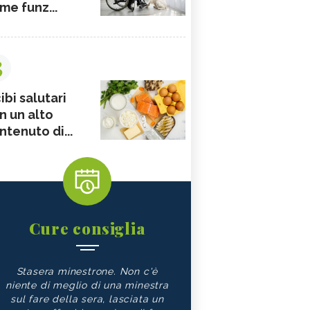
me funz...
3
ibi salutari
n un alto
ntenuto di...
Cure consiglia
Stasera minestrone. Non c'è
niente di meglio di una minestra
sul fare della sera, lasciata un