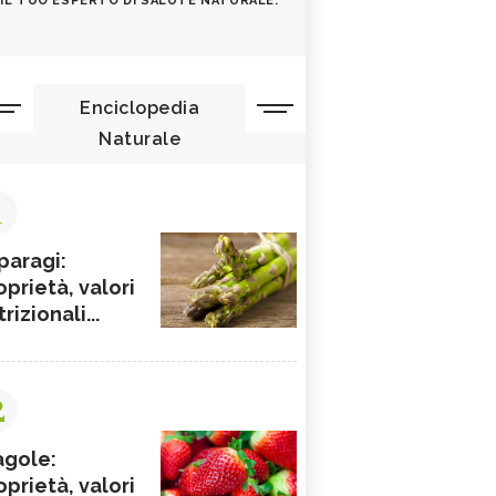
IL TUO ESPERTO DI SALUTE NATURALE.
Enciclopedia
Naturale
1
paragi:
oprietà, valori
rizionali...
2
agole:
oprietà, valori