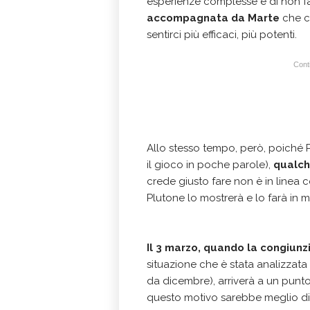
esperienze complesse e di non fa
accompagnata da Marte
che ci
sentirci più efficaci, più potenti.
Conti
Allo stesso tempo, però, poiché P
il gioco in poche parole),
qualch
crede giusto fare non è in linea c
Plutone lo mostrerà e lo farà in 
Il 3 marzo, quando la congiun
situazione che è stata analizzata 
da dicembre), arriverà a un punto 
questo motivo sarebbe meglio div