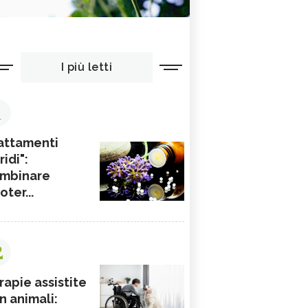
I più letti
1
attamenti
ridi":
mbinare
ioter...
2
rapie assistite
n animali: