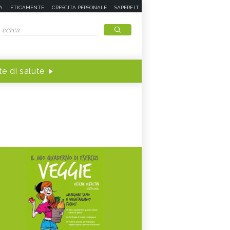
A
ETICAMENTE
CRESCITA PERSONALE
SAPERE.IT
e di salute