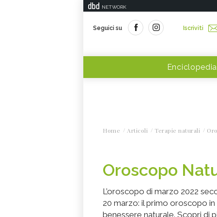
NETWORK
Seguici su
Iscriviti
Enciclopedia
Home
Articoli
Terapie naturali
Or
Oroscopo Natu
L’oroscopo di marzo 2022 secon
20 marzo: il primo oroscopo in c
benessere naturale. Scopri di p