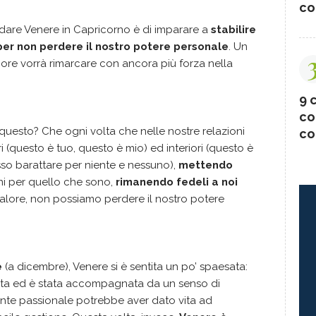
co
dare Venere in Capricorno è di imparare a
stabilire
 per non perdere il nostro potere personale
. Un
re vorrà rimarcare con ancora più forza nella
9 c
co
questo? Che ogni volta che nelle nostre relazioni
co
ri (questo è tuo, questo è mio) ed interiori (questo è
o barattare per niente e nessuno),
mettendo
ni per quello che sono,
rimanendo fedeli a noi
valore, non possiamo perdere il nostro potere
e
(a dicembre), Venere si è sentita un po’ spaesata:
uta ed è stata accompagnata da un senso di
nte passionale potrebbe aver dato vita ad