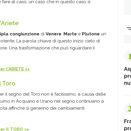
e fare al caso, un caso che in questo caso si
'Ariete
tripla congiunzione
di
Venere
,
Marte
e
Plutone
un
ente. La parola chiave di questo inizio cielo di
ne. Una trasformazione che può riguardare il
As
per l'ARIETE >>
pr
nut
l Toro
 il segno del Toro non è facilissimo, a causa delle
aturno in Acquario e Urano nel segno continuano a
scita affinché si generino dei cambiamenti
Fr
pr
per il TORO >>