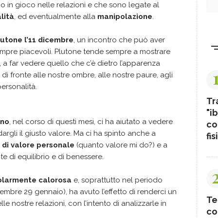
no in gioco nelle relazioni e che sono legate al
lità
, ed eventualmente alla
manipolazione
.
lutone l’11 dicembre
, un incontro che può aver
sempre piacevoli. Plutone tende sempre a mostrare
, a far vedere quello che c’è dietro l’apparenza
 di fronte alle nostre ombre, alle nostre paure, agli
ersonalità.
Tr
"ib
rno
, nel corso di questi mesi, ci ha aiutato a vedere
co
argli il giusto valore. Ma ci ha spinto anche a
fis
 di valore personale
(quanto valore mi do?) e a
te di equilibrio e di benessere.
colarmente calorosa
e, soprattutto nel periodo
embre 29 gennaio), ha avuto l’effetto di renderci un
Te
lle nostre relazioni, con l’intento di analizzarle in
co