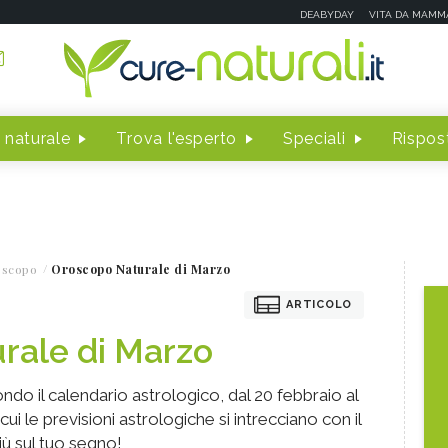
DEABYDAY
VITA DA MAMM
 naturale
Trova l'esperto
Speciali
Rispost
oscopo
Oroscopo Naturale di Marzo
ARTICOLO
rale di Marzo
do il calendario astrologico, dal 20 febbraio al
ui le previsioni astrologiche si intrecciano con il
iù sul tuo segno!