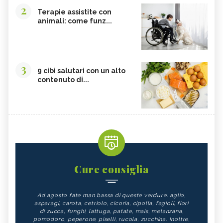
2
Terapie assistite con
animali: come funz...
3
9 cibi salutari con un alto
contenuto di...
Cure consiglia
Ad agosto fate man bassa di queste verdure: aglio,
asparagi, carota, cetriolo, cicoria, cipolla, fagioli, fiori
di zucca, funghi, lattuga, patate, mais, melanzana,
pomodoro, peperone, piselli, rucola, zucchina. Inoltre,