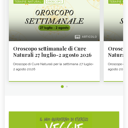
TERAPIE NATURALI
OROSCOPO
TERAPIE NA
ARTICOLO
Oroscopo settimanale di Cure
Oroscop
Naturali 27 luglio-2 agosto 2026
Natural
Oroscopo di Cure Naturali per la settimana 27 luglio-
Oroscopo di 
2 agosto 2026
agosto 2026