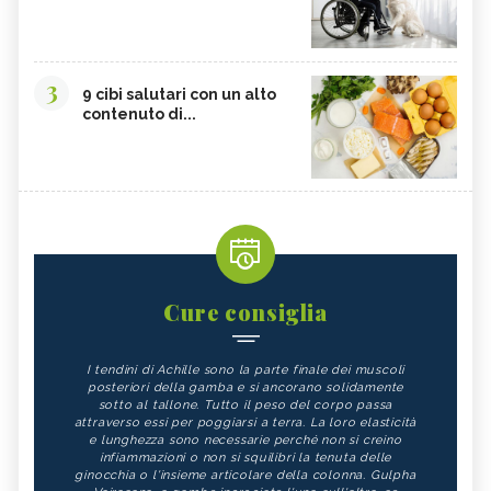
3
9 cibi salutari con un alto
contenuto di...
Cure consiglia
I tendini di Achille sono la parte finale dei muscoli
posteriori della gamba e si ancorano solidamente
sotto al tallone. Tutto il peso del corpo passa
attraverso essi per poggiarsi a terra. La loro elasticità
e lunghezza sono necessarie perché non si creino
infiammazioni o non si squilibri la tenuta delle
ginocchia o l'insieme articolare della colonna. Gulpha