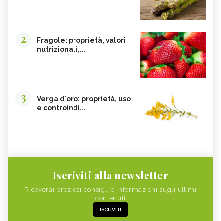
2
Fragole: proprietà, valori
nutrizionali,...
3
Verga d'oro: proprietà, uso
e controindi...
Iscriviti alla newsletter
Riceverai preziosi consigli e informazioni sugli ultimi
contenuti
ISCRIVITI