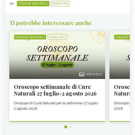
da:
TERAPIE NATURALI
OROSCOPO
Ti potrebbe interessare anche
TERAPIE NATURALI
OROSCOPO
TERAPIE NA
ARTICOLO
Oroscopo settimanale di Cure
Oroscop
Naturali 27 luglio-2 agosto 2026
Natural
Oroscopo di Cure Naturali per la settimana 27 luglio-
Oroscopo di 
2 agosto 2026
2026