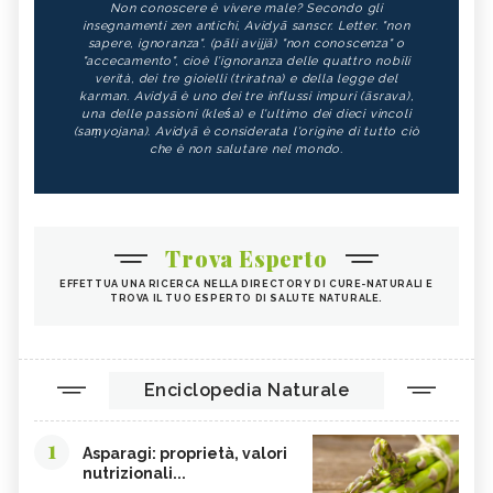
Non conoscere è vivere male? Secondo gli
insegnamenti zen antichi, Avidyā sanscr. Letter. "non
sapere, ignoranza". (pāli avijjā) "non conoscenza" o
"accecamento", cioè l'ignoranza delle quattro nobili
verità, dei tre gioielli (triratna) e della legge del
karman. Avidyā è uno dei tre influssi impuri (āsrava),
una delle passioni (kleśa) e l'ultimo dei dieci vincoli
(saṃyojana). Avidyā è considerata l'origine di tutto ciò
che è non salutare nel mondo.
Trova Esperto
EFFETTUA UNA RICERCA NELLA DIRECTORY DI CURE-NATURALI E
TROVA IL TUO ESPERTO DI SALUTE NATURALE.
Enciclopedia Naturale
1
Asparagi: proprietà, valori
nutrizionali...