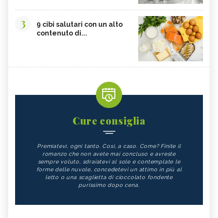
3
9 cibi salutari con un alto
contenuto di...
Cure consiglia
Premiatevi, ogni tanto. Così, a caso. Come? Finite il
romanzo che non avete mai concluso e avreste
sempre voluto, sdraiatevi al sole e contemplate le
forme delle nuvole, concedetevi un attimo in più al
letto o una scaglietta di cioccolato fondente
purissimo dopo cena.