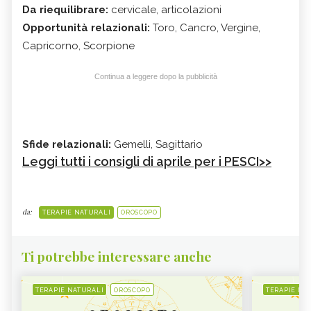
Da riequilibrare:
cervicale, articolazioni
Opportunità relazionali:
Toro, Cancro, Vergine,
Capricorno, Scorpione
Continua a leggere dopo la pubblicità
Sfide relazionali:
Gemelli, Sagittario
Leggi tutti i consigli di aprile per i PESCI>>
da:
TERAPIE NATURALI
OROSCOPO
Ti potrebbe interessare anche
TERAPIE NATURALI
OROSCOPO
TERAPIE NA