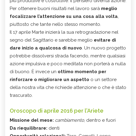
più produttive e costruttive: il pensiero diventa azione.
Per ottenere buoni risultati nel lavoro sarà
meglio
focalizzare l’attenzione su una cosa alla volta
,
piuttosto che tante nello stesso momento.
Il 17 aprile Marte inizierà la sua retrogradazione nel
segno del Sagittario e sarebbe meglio
evitare di
dare inizio a qualcosa di nuovo
. Un nuovo progetto
potrebbe dissolversi strada facendo, mentre qualsiasi
azione impulsiva e poco meditata non porterà a nulla
di buono. È invece un
ottimo momento per
rinforzare o migliorare un aspetto
o un settore
della nostra vita che richiede attenzione o che è stato
trascurato.
Oroscopo di aprile 2016 per l'Ariete
Missione del mese:
cambiamento
, dentro e fuori
Da riequilibrare:
denti
Opportunità relazionali:
Toro, Gemelli, Leone,