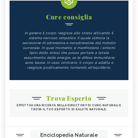
Cure consiglia
In genere il corpo reagisce allo stress attivando il
sistema nervoso simpatico il quale stimola la
secrezione di adrenalina e noradrenalina dal midollo
surrenale. In quel momento si manifestano i sintomi
tipici dello stress che posso portare a totale
esaurimento delle energie, se le difese immunitarie
sono basse. In caso contrario, il corpo si adatta e
reagisce positivamente, tornando all'equilibrio.
Trova Esperto
EFFETTUA UNA RICERCA NELLA DIRECTORY DI CURE-NATURALI E
TROVA IL TUO ESPERTO DI SALUTE NATURALE.
Enciclopedia Naturale