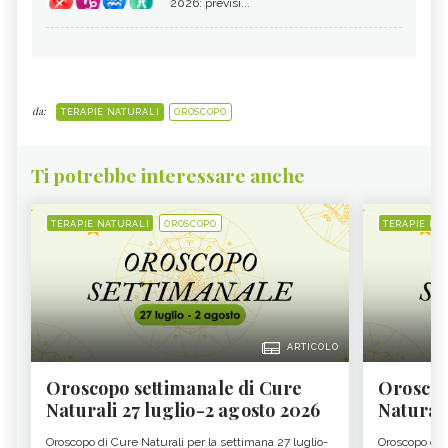
2026: previsi...
da:
TERAPIE NATURALI
OROSCOPO
Ti potrebbe interessare anche
TERAPIE NATURALI
OROSCOPO
TERAPIE NA
ARTICOLO
Oroscopo settimanale di Cure
Oroscop
Naturali 27 luglio-2 agosto 2026
Natural
Oroscopo di Cure Naturali per la settimana 27 luglio-
Oroscopo di 