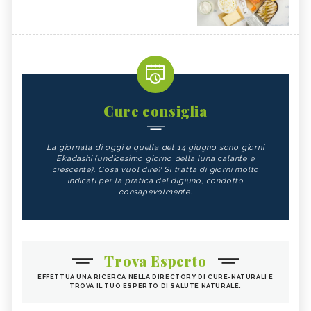
Cure consiglia
La giornata di oggi e quella del 14 giugno sono giorni
Ekadashi (undicesimo giorno della luna calante e
crescente). Cosa vuol dire? Si tratta di giorni molto
indicati per la pratica del digiuno, condotto
consapevolmente.
Trova Esperto
EFFETTUA UNA RICERCA NELLA DIRECTORY DI CURE-NATURALI E
TROVA IL TUO ESPERTO DI SALUTE NATURALE.