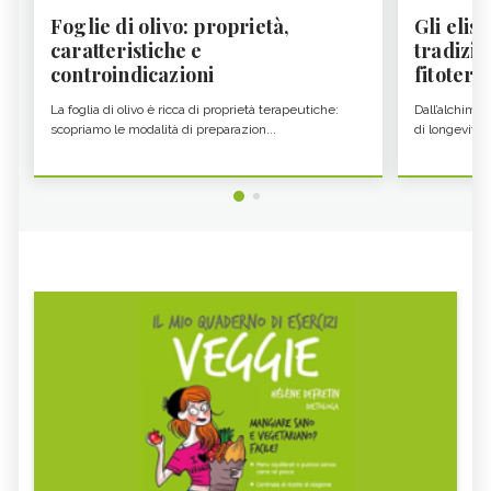
Foglie di olivo: proprietà,
Gli elisi
caratteristiche e
tradizio
controindicazioni
fitoter...
La foglia di olivo è ricca di proprietà terapeutiche:
Dall’alchimia
scopriamo le modalità di preparazion...
di longevità 