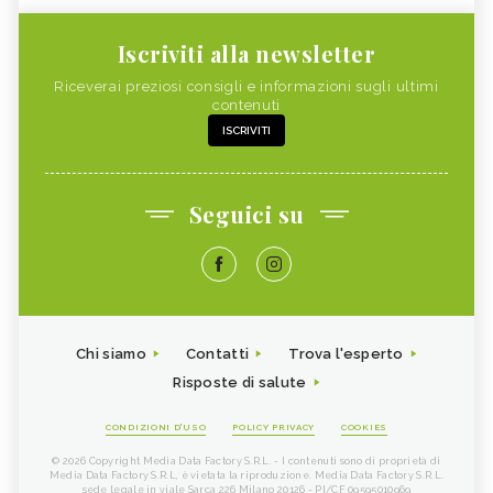
Iscriviti alla newsletter
Riceverai preziosi consigli e informazioni sugli ultimi
contenuti
ISCRIVITI
Seguici su
Chi siamo
Contatti
Trova l'esperto
Risposte di salute
CONDIZIONI D'USO
POLICY PRIVACY
COOKIES
© 2026 Copyright Media Data Factory S.R.L. - I contenuti sono di proprietà di
Media Data Factory S.R.L, è vietata la riproduzione. Media Data Factory S.R.L.
sede legale in viale Sarca 226 Milano 20126 - PI/CF 09595010969