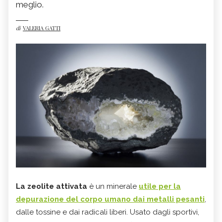
meglio.
di
VALERIA GATTI
La zeolite attivata
è un minerale
utile per la
depurazione del corpo umano dai metalli pesanti
,
dalle tossine e dai radicali liberi. Usato dagli sportivi,