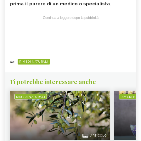
prima il parere di un medico o specialista
.
Continua a leggere dopo la pubblicità
da:
RIMEDI NATURALI
Ti potrebbe interessare anche
RIMEDI NATURALI
RIMEDI NAT
ARTICOLO