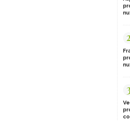
pr
nut
Fr
pr
nut
Ve
pr
co