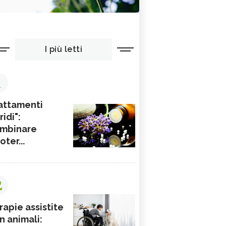
I più letti
1
attamenti
ridi":
mbinare
ioter...
2
rapie assistite
n animali: