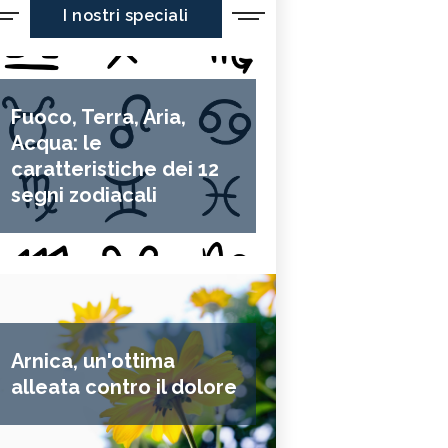
I nostri speciali
Fuoco, Terra, Aria,
Acqua: le
caratteristiche dei 12
segni zodiacali
Arnica, un'ottima
alleata contro il dolore