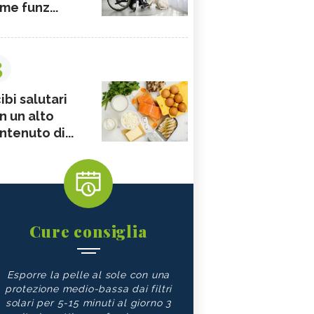
me funz...
3
ibi salutari
n un alto
ntenuto di...
Cure consiglia
Esporre la pelle al sole con una
protezione medio-bassa dai filtri
solari per 5-15 minuti al giorno 3