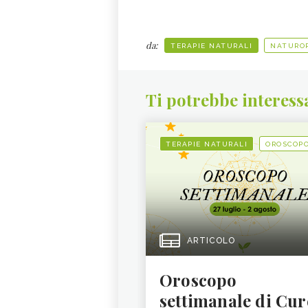
da:
TERAPIE NATURALI
NATURO
Ti potrebbe interess
TERAPIE NATURALI
OROSCOP
ARTICOLO
Oroscopo
settimanale di Cur