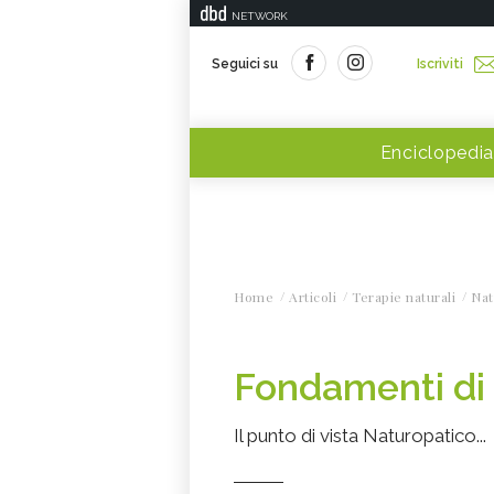
NETWORK
Seguici su
Iscriviti
Enciclopedia
Home
Articoli
Terapie naturali
Nat
Fondamenti di
Il punto di vista Naturopatico...