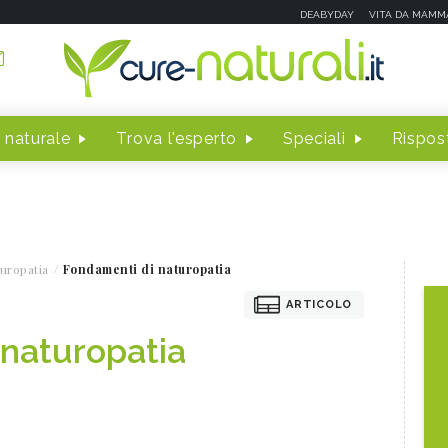
DEABYDAY
VITA DA MAMM
 naturale
Trova l'esperto
Speciali
Rispost
uropatia
Fondamenti di naturopatia
ARTICOLO
 naturopatia