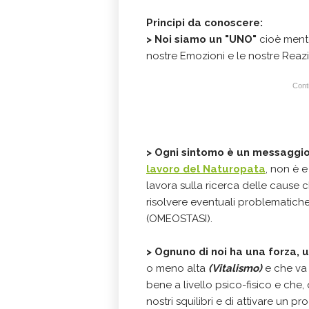
Principi da conoscere:
> N
oi siamo un "UNO"
cioè mente
nostre Emozioni e le nostre Reazi
Conti
>
Ogni sintomo è un messaggi
lavoro del Naturopata
, non è e
lavora sulla ricerca delle cause
risolvere eventuali problematiche
(OMEOSTASI).
> Ognuno di noi ha una forza, u
o meno alta
(Vitalismo)
e che va 
bene a livello psico-fisico e che,
nostri squilibri e di attivare un 