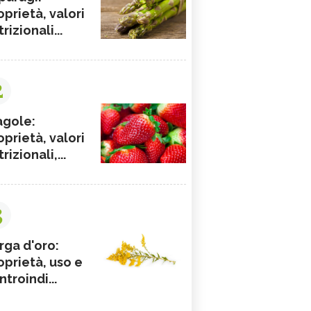
oprietà, valori
rizionali...
2
agole:
oprietà, valori
rizionali,...
3
rga d'oro:
oprietà, uso e
ntroindi...