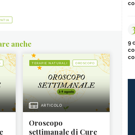
co
PATIA
are anche
9 c
co
co
O
TERAPIE NATURALI
OROSCOPO
ARTICOLO
Oroscopo
e
settimanale di Cure