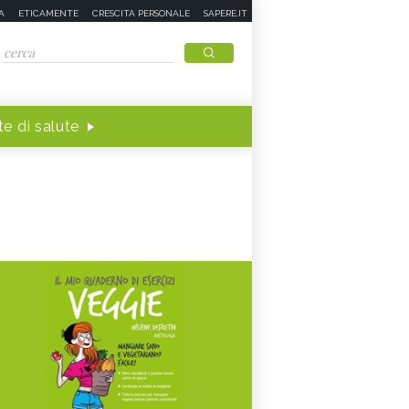
A
ETICAMENTE
CRESCITA PERSONALE
SAPERE.IT
e di salute