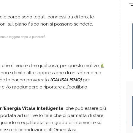
 e corpo sono legati, connessi tra di loro; le
oni sul piano fisico non si possono scindere.
nua a leggere dopo la pubblicità
o
che ci vuole dire qualcosa, per questo motivo,
il
 non si limita alla soppressione di un sintomo ma
 che lo hanno provocato
(CAUSALISMO)
per
 e /o raggiungere o riportare all'equlibrio
n'Energia Vitale Intelligente
, che può essere più
portata ad un livello tale che ci permetta di stare
 quando è equilibrata, è in grado di intervenire sui
processo di riconduzione all'Omeostasi.