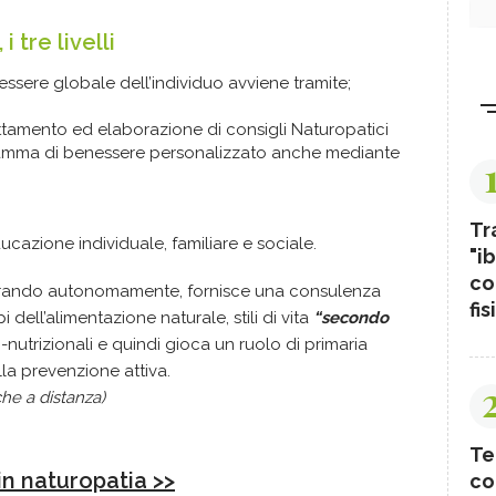
i tre livelli
essere globale dell’individuo avviene tramite;
ttamento ed elaborazione di consigli Naturopatici
gramma di benessere personalizzato anche mediante
Tr
cazione individuale, familiare e sociale.
"ib
co
perando autonomamente, fornisce una consulenza
fis
i dell’alimentazione naturale, stili di vita
“secondo
fito-nutrizionali e quindi gioca un ruolo di primaria
a prevenzione attiva.
he a distanza)
Te
in naturopatia >>
co