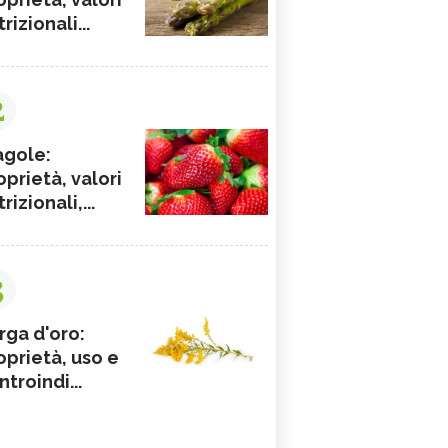
rizionali...
2
agole:
oprietà, valori
rizionali,...
3
rga d'oro:
oprietà, uso e
ntroindi...