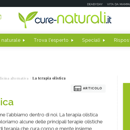
DEABYDAY
VITA DA MAMM
 naturale
Trova l'esperto
Speciali
Rispost
icina alternativa
La terapia olistica
ARTICOLO
tica
e l'abbiamo dentro di noi. La terapia olistica
ploriamo alcune delle principali terapie olistiche
di terapia che cura corpo e mente insieme