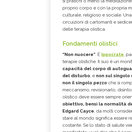
si pratichi o meno la meditazione
proprio corpo e con la propria m
culturale, religioso e sociale. Un
circuizioni di cartomanti e sedic
delle terapia olistica.
Fondamenti olistici
“Non nuocere”
. È
Ippocrate
, p
terapie olistiche. Il suo è un mon
capacità del corpo di autoguar
del disturbo
, e
non sul singolo
non il singolo pezzo
che si rompe
meccanismo, revisionarlo, disinto
olistico deve essere sempre ori
obiettivo, bensì la normalità d
Edgard Cayce
, da molti conside
stare al mondo significa essere r
costante. Se lo stato di salute vi