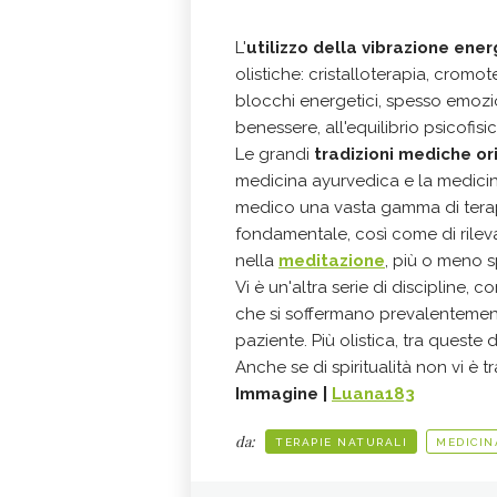
L'
utilizzo della vibrazione ene
olistiche: cristalloterapia, cromot
blocchi energetici, spesso emozio
benessere, all'equilibrio psicofis
Le grandi
tradizioni mediche ori
medicina ayurvedica e la medici
medico una vasta gamma di terapi
fondamentale, così come di rilev
nella
meditazione
, più o meno s
Vi è un'altra serie di discipline, c
che si soffermano prevalentemen
paziente. Più olistica, tra queste
Anche se di spiritualità non vi è t
Immagine |
Luana183
da:
TERAPIE NATURALI
MEDICIN