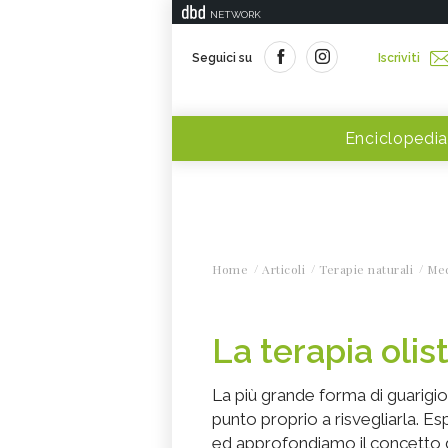
NETWORK
Seguici su
Iscriviti
Enciclopedia
Home
Articoli
Terapie naturali
Med
La terapia olis
La più grande forma di guarigion
punto proprio a risvegliarla. Es
ed approfondiamo il concetto 