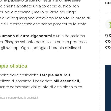
o ha palesato la sua richiesta, il suo malessere
co
ico che ha adottato un approccio olistico non
i dubbi e medicinali, ma lo guiderà nel lungo
 all'autoguarigione, attraverso l’ascolto, la presa di
one sulle esperienze che hanno preceduto lo stato
9 c
o umano di auto-rigenerarsi
è un altro assioma
co
ca. Bisogna soltanto dare il via a questo processo,
co
viluppi. Ogni tipologia di terapia olistica si
pia olistica
e molte delle cosiddette
terapie naturali
.
tilizzo di sostanze, i cosiddetti
olii essenziali
,
icamente comprovati dal punto di vista biochimico.
nua a leggere dopo la pubblicità