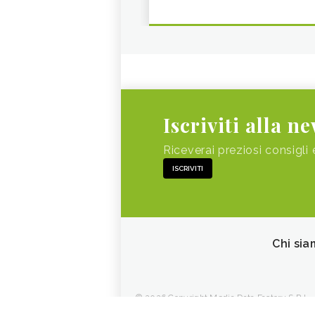
Iscriviti alla n
Riceverai preziosi consigli 
ISCRIVITI
Chi sia
© 2026 Copyright Media Data Factory S.R.L. - 