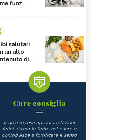
me funz...
3
ibi salutari
n un alto
ntenuto di...
Cure consiglia
Il quarzo rosa agevola relazioni
felici, risana le ferite nel cuore e
contribuisce a fortificare il senso