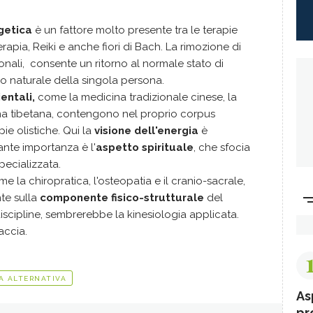
rgetica
è un fattore molto presente tra le terapie
erapia, Reiki e anche fiori di Bach. La rimozione di
nali, consente un ritorno al normale stato di
ico naturale della singola persona.
entali,
come la medicina tradizionale cinese, la
na tibetana, contengono nel proprio corpus
e olistiche. Qui la
visione dell'energia
è
ante importanza è l'
aspetto spirituale
, che sfocia
pecializzata.
ome la chiropratica, l'osteopatia e il cranio-sacrale,
te sulla
componente fisico-strutturale
del
 discipline, sembrerebbe la kinesiologia applicata.
raccia.
A ALTERNATIVA
As
pr