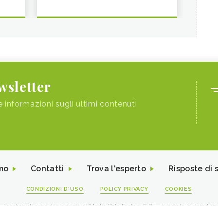
ewsletter
e informazioni sugli ultimi contenuti
mo
Contatti
Trova l'esperto
Risposte di 
CONDIZIONI D'USO
POLICY PRIVACY
COOKIES
I contenuti sono di proprietà di Media Data Factory S.R.L, è vietata la riproduz
viale Sarca 226 Milano 20126 - PI/CF 09595010969