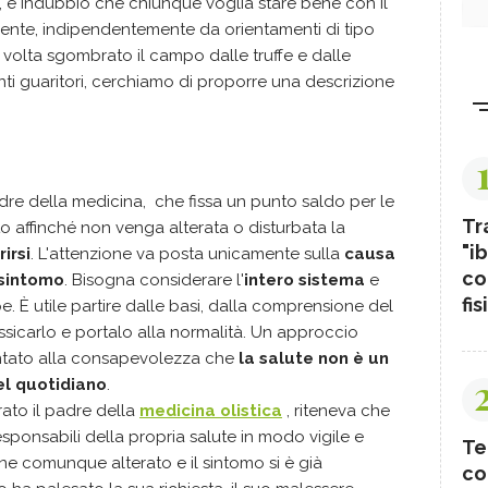
, è indubbio che chiunque voglia stare bene con il
ente, indipendentemente da orientamenti di tipo
a volta sgombrato il campo dalle truffe e dalle
enti guaritori, cerchiamo di proporre una descrizione
adre della medicina, che fissa un punto saldo per le
Tr
ito affinché non venga alterata o disturbata la
"ib
irsi
. L'attenzione va posta unicamente sulla
causa
co
 sintomo
. Bisogna considerare l'
intero sistema
e
fis
. È utile partire dalle basi, dalla comprensione del
ssicarlo e portalo alla normalità. Un approccio
entato alla consapevolezza che
la salute non è un
el quotidiano
.
rato il padre della
medicina olistica
, riteneva che
esponsabili della propria salute in modo vigile e
Te
ene comunque alterato e il sintomo si è già
co