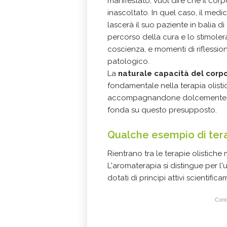
manifestato, vuol dire che il corp
inascoltato. In quel caso, il med
lascerà il suo paziente in balia d
percorso della cura e lo stimolerà
coscienza, e momenti di riflessi
patologico.
La
naturale capacità del corp
fondamentale nella terapia olisti
accompagnandone dolcemente gli s
fonda su questo presupposto.
Qualche esempio di tera
Rientrano tra le terapie olistich
L'aromaterapia si distingue per l'u
dotati di principi attivi scientif
Conti