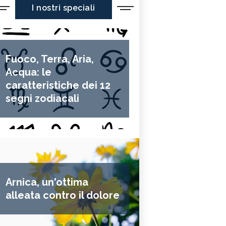
I nostri speciali
Fuoco, Terra, Aria,
Acqua: le
caratteristiche dei 12
segni zodiacali
Arnica, un'ottima
alleata contro il dolore