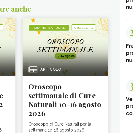
nut
are anche
O
TERAPIE NATURALI
OROSCOPO
Fr
pr
nut
ARTICOLO
Oroscopo
e
settimanale di Cure
Ve
2
Naturali 10-16 agosto
pr
2026
co
Oroscopo di Cure Naturali per la
6
settimana 10-16 agosto 2026