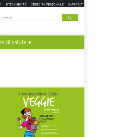
A
ETICAMENTE
CRESCITA PERSONALE
SAPERE.IT
e di salute