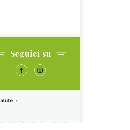
Seguici su
salute
ione. Media Data Factory S.R.L. sede legale in