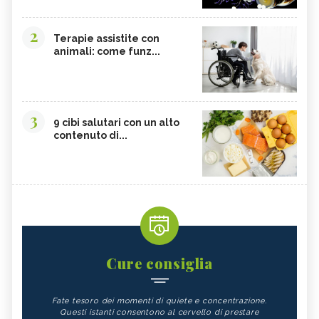
2
Terapie assistite con
animali: come funz...
3
9 cibi salutari con un alto
contenuto di...
Cure consiglia
Fate tesoro dei momenti di quiete e concentrazione.
Questi istanti consentono al cervello di prestare