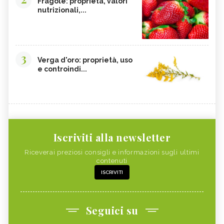
Fragole: proprietà, valori
nutrizionali,...
3
Verga d'oro: proprietà, uso
e controindi...
Iscriviti alla newsletter
Riceverai preziosi consigli e informazioni sugli ultimi
contenuti
ISCRIVITI
Seguici su