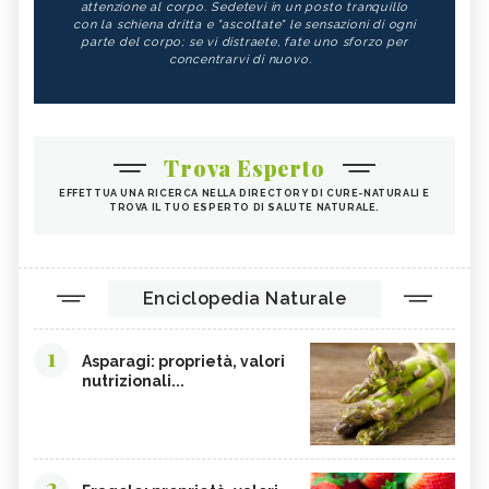
attenzione al corpo. Sedetevi in un posto tranquillo
con la schiena dritta e "ascoltate" le sensazioni di ogni
parte del corpo; se vi distraete, fate uno sforzo per
concentrarvi di nuovo.
Trova Esperto
EFFETTUA UNA RICERCA NELLA DIRECTORY DI CURE-NATURALI E
TROVA IL TUO ESPERTO DI SALUTE NATURALE.
Enciclopedia Naturale
1
Asparagi: proprietà, valori
nutrizionali...
2