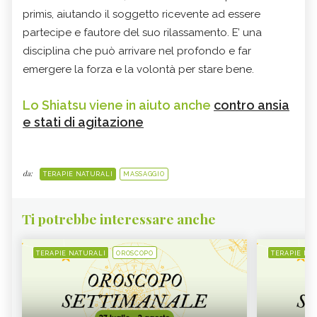
primis, aiutando il soggetto ricevente ad essere
partecipe e fautore del suo rilassamento. E’ una
disciplina che può arrivare nel profondo e far
emergere la forza e la volontà per stare bene.
Lo Shiatsu viene in aiuto anche
contro ansia
e stati di agitazione
da:
TERAPIE NATURALI
MASSAGGIO
Ti potrebbe interessare anche
TERAPIE NATURALI
OROSCOPO
TERAPIE NA