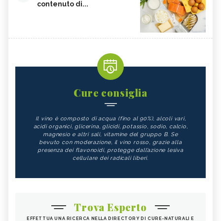
contenuto di...
Cure consiglia
Il vino è composto di acqua (fino al 90%), alcoli vari,
acidi organici, glicerina, glicidi, potassio, sodio, calcio,
magnesio e altri sali, vitamine del gruppo B. Se
bevuto con moderazione, il vino rosso, grazie alla
presenza dei flavonoidi, protegge dall’azione lesiva
cellulare dei radicali liberi.
Trova Esperto
EFFETTUA UNA RICERCA NELLA DIRECTORY DI CURE-NATURALI E