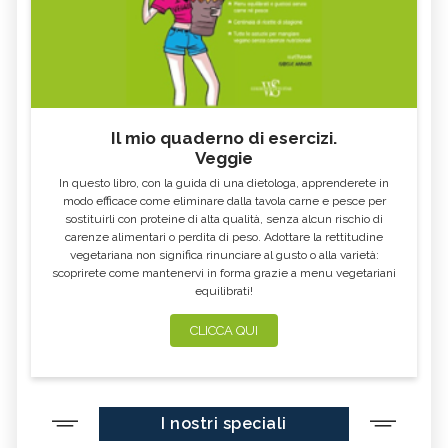
Il mio quaderno di esercizi.
Veggie
In questo libro, con la guida di una dietologa, apprenderete in
modo efficace come eliminare dalla tavola carne e pesce per
sostituirli con proteine di alta qualità, senza alcun rischio di
carenze alimentari o perdita di peso. Adottare la rettitudine
vegetariana non significa rinunciare al gusto o alla varietà:
scoprirete come mantenervi in forma grazie a menu vegetariani
equilibrati!
CLICCA QUI
I nostri speciali