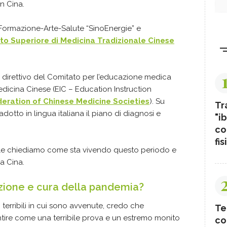
n Cina.
o Formazione-Arte-Salute “SinoEnergie” e
uto Superiore di Medicina Tradizionale Cinese
direttivo del Comitato per l’educazione medica
dicina Cinese (EIC – Education Instruction
ration of Chinese Medicine Societies
). Su
Tr
dotto in lingua italiana il piano di diagnosi e
"ib
co
fis
ti le chiediamo come sta vivendo questo periodo e
la Cina.
nzione e cura della pandemia?
 terribili in cui sono avvenute, credo che
Te
tire come una terribile prova e un estremo monito
co