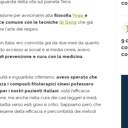
guardia della vita sul pianeta Terra.
co
sione per avvicinarmi alla
filosofia
Yoga
e
ice comune con le tecniche
Qi Gong
che già
 l'arte del respiro.
9 c
 in Italia, ero coinvolta già da due mesi da quanto
co
o accesso ai social e ai media cinesi, avevo
co
di prevenzione e cura con la medicina
uità e inguaribile ottimismo,
avevo sperato che
za i composti fitoterapici cinesi potessero
er i nostri pazienti italiani
, vista l'efficacia
ione, ma anche nella cura dei casi leggeri e medi,
attia verso esiti gravi e critici. Sappiamo però che
esame della efficacia e percorribilità dei metodi