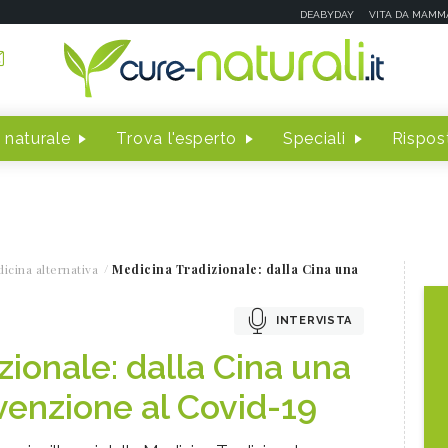
DEABYDAY
VITA DA MAMM
 naturale
Trova l'esperto
Speciali
Rispost
icina alternativa
Medicina Tradizionale: dalla Cina una
INTERVISTA
zionale: dalla Cina una
venzione al Covid-19