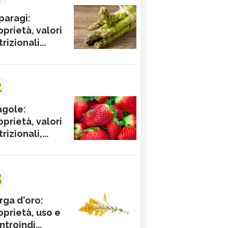
paragi:
oprietà, valori
rizionali...
2
agole:
oprietà, valori
rizionali,...
3
rga d'oro:
oprietà, uso e
ntroindi...