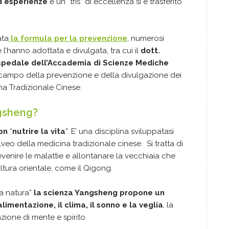
d esperienze
e un “tris” di eccellenza si è trasferito
ata
la formula per la prevenzione
, numerosi
 l’hanno adottata e divulgata, tra cui il
dott.
Ospedale dell’Accademia di Scienze Mediche
 campo della prevenzione e della divulgazione dei
na Tradizionale Cinese.
gsheng?
con
“
nutrire la vita
”. E’ una disciplina sviluppatasi
veo della medicina tradizionale cinese. Si tratta di
nire le malattie e allontanare la vecchiaia che
ura orientale, come il Qigong.
la natura”
la scienza Yangsheng propone un
limentazione, il clima, il sonno e la veglia
, la
zione di mente e spirito.