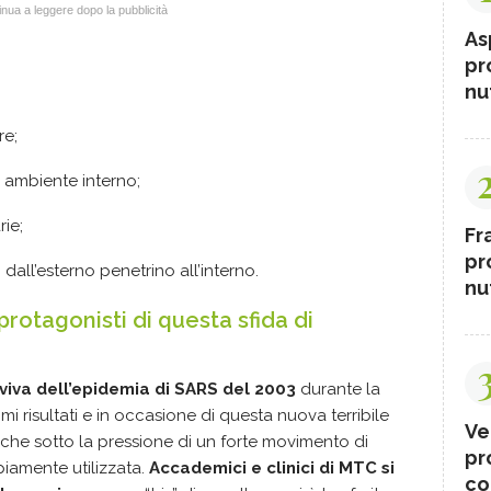
nua a leggere dopo la pubblicità
As
pr
nut
re;
o ambiente interno;
rie;
Fr
pr
 dall’esterno penetrino all’interno.
nut
protagonisti di questa sfida di
viva dell’epidemia di SARS del 2003
durante la
mi risultati e in occasione di questa nuova terribile
Ve
anche sotto la pressione di un forte movimento di
pr
piamente utilizzata.
Accademici e clinici di MTC si
co