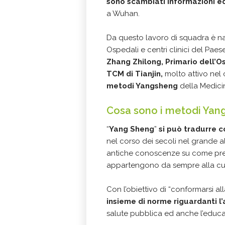
sono scambiati informazioni e
a Wuhan.
Da questo lavoro di squadra è n
Ospedali e centri clinici del Paese
Zhang Zhilong, Primario dell’
TCM di Tianjin,
molto attivo nel
metodi Yangsheng
della Medici
Cosa sono i metodi Yan
“
Yang Sheng
”
si può tradurre 
nel corso dei secoli nel grande al
antiche conoscenze su come preve
appartengono da sempre alla cult
Con l’obiettivo di “conformarsi al
insieme di norme riguardanti l’a
salute pubblica ed anche l’educa