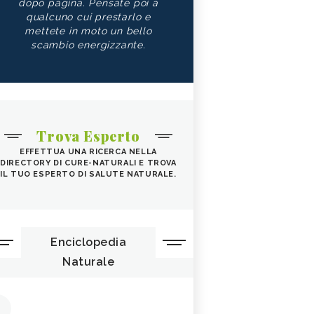
dopo pagina. Pensate poi a
qualcuno cui prestarlo e
mettete in moto un bello
scambio energizzante.
Trova Esperto
EFFETTUA UNA RICERCA NELLA
DIRECTORY DI CURE-NATURALI E TROVA
IL TUO ESPERTO DI SALUTE NATURALE.
Enciclopedia
Naturale
1