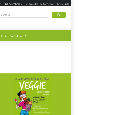
A
ETICAMENTE
CRESCITA PERSONALE
SAPERE.IT
e di salute