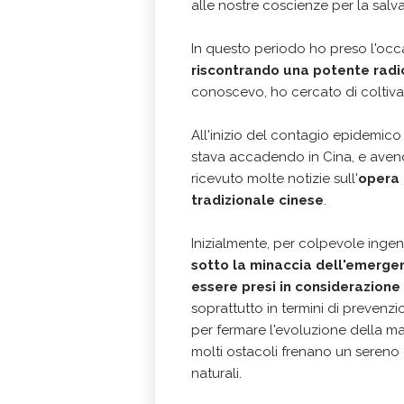
alle nostre coscienze per la salva
In questo periodo ho preso l'occa
riscontrando una potente rad
conoscevo, ho cercato di coltivare
All'inizio del contagio epidemico
stava accadendo in Cina, e avend
ricevuto molte notizie sull'
opera 
tradizionale cinese
.
Inizialmente, per colpevole ingen
sotto la minaccia dell'emergen
essere presi in considerazione p
soprattutto in termini di prevenz
per fermare l'evoluzione della mal
molti ostacoli frenano un sereno 
naturali.