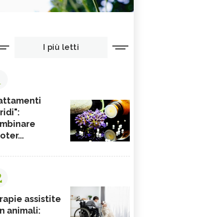
I più letti
1
attamenti
ridi":
mbinare
ioter...
2
rapie assistite
n animali: