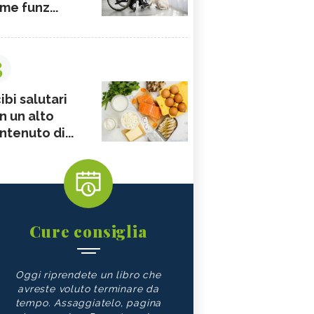
me funz...
3
ibi salutari
n un alto
ntenuto di...
Cure consiglia
Oggi riprendete un libro che
avreste voluto terminare da
tempo. Assaggiatelo, pagina