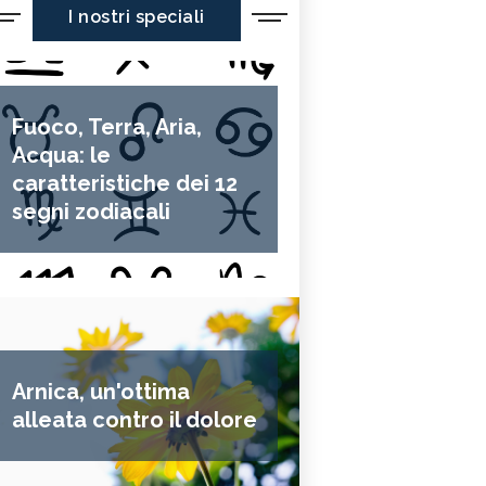
I nostri speciali
Fuoco, Terra, Aria,
Acqua: le
caratteristiche dei 12
segni zodiacali
Arnica, un'ottima
alleata contro il dolore