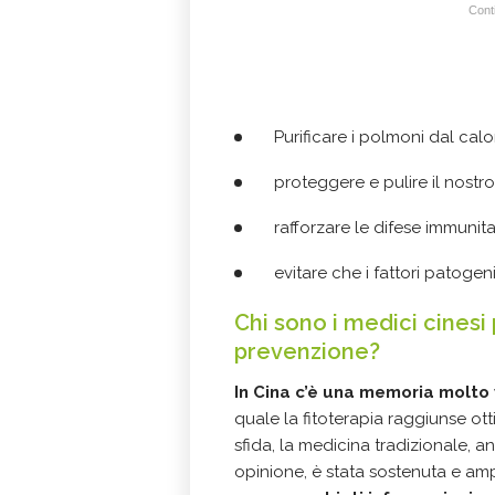
Conti
Purificare i polmoni dal calo
proteggere e pulire il nostr
rafforzare le difese immunita
evitare che i fattori patogeni
Chi sono i medici cinesi 
prevenzione?
In Cina c’è una memoria molto 
quale la fitoterapia raggiunse otti
sfida, la medicina tradizionale, 
opinione, è stata sostenuta e am