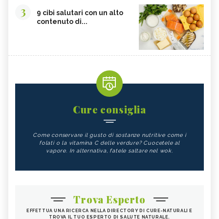
3
9 cibi salutari con un alto
contenuto di...
Cure consiglia
Come conservare il gusto di sostanze nutritive come i
folati o la vitamina C delle verdure? Cuocetele al
vapore. In alternativa, fatele saltare nel wok.
Trova Esperto
EFFETTUA UNA RICERCA NELLA DIRECTORY DI CURE-NATURALI E
TROVA IL TUO ESPERTO DI SALUTE NATURALE.