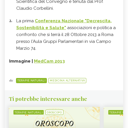
Scientifica del Convegno è tenuta dal Prof.
Claudio Corbellini.
La prima
Conferenza Nazionale "Decrescita,
Sostenibilità e Salute"
associazioni e politica a
confronto che si terrà il 28 Ottobre 2013 a Roma
presso l'Aula Gruppi Parlamentari in via Campo
Marzio 74.
Immagine |
MedCam 2013
da:
TERAPIE NATURALI
MEDICINA ALTERNATIVA
Ti potrebbe interessare anche
TERAPIE NATURALI
OROSCOPO
TERAPIE NA