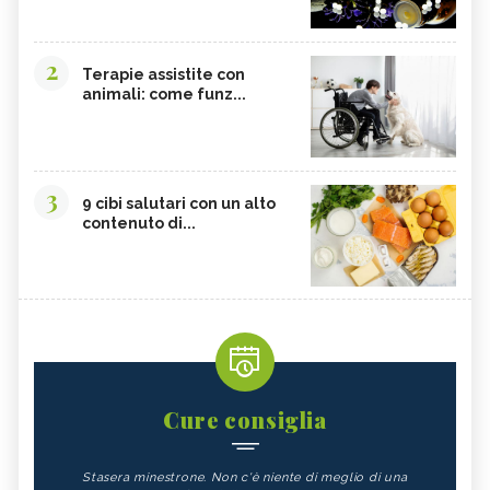
2
Terapie assistite con
animali: come funz...
3
9 cibi salutari con un alto
contenuto di...
Cure consiglia
Stasera minestrone. Non c'è niente di meglio di una