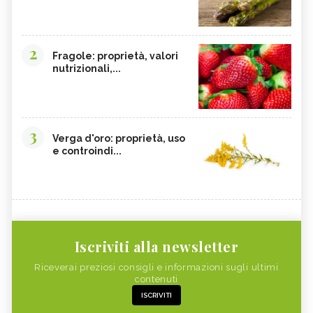
2
Fragole: proprietà, valori
nutrizionali,...
3
Verga d'oro: proprietà, uso
e controindi...
Iscriviti alla newsletter
Riceverai preziosi consigli e informazioni sugli ultimi
contenuti
ISCRIVITI