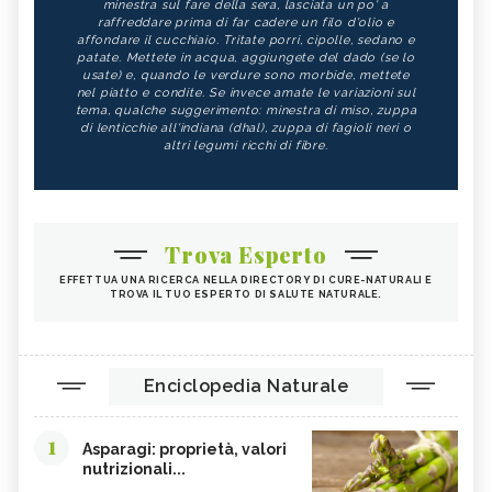
minestra sul fare della sera, lasciata un po' a
raffreddare prima di far cadere un filo d'olio e
affondare il cucchiaio. Tritate porri, cipolle, sedano e
patate. Mettete in acqua, aggiungete del dado (se lo
usate) e, quando le verdure sono morbide, mettete
nel piatto e condite. Se invece amate le variazioni sul
tema, qualche suggerimento: minestra di miso, zuppa
di lenticchie all'indiana (dhal), zuppa di fagioli neri o
altri legumi ricchi di fibre.
Trova Esperto
EFFETTUA UNA RICERCA NELLA DIRECTORY DI CURE-NATURALI E
TROVA IL TUO ESPERTO DI SALUTE NATURALE.
Enciclopedia Naturale
1
Asparagi: proprietà, valori
nutrizionali...