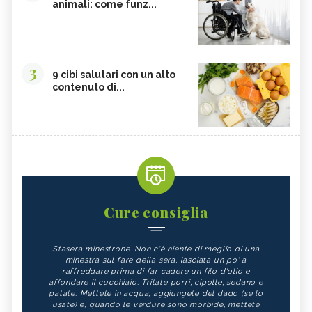
animali: come funz...
3
9 cibi salutari con un alto
contenuto di...
Cure consiglia
Stasera minestrone. Non c'è niente di meglio di una
minestra sul fare della sera, lasciata un po' a
raffreddare prima di far cadere un filo d'olio e
affondare il cucchiaio. Tritate porri, cipolle, sedano e
patate. Mettete in acqua, aggiungete del dado (se lo
usate) e, quando le verdure sono morbide, mettete