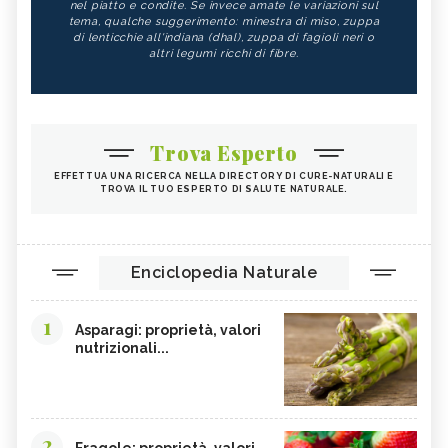
nel piatto e condite. Se invece amate le variazioni sul
tema, qualche suggerimento: minestra di miso, zuppa
di lenticchie all'indiana (dhal), zuppa di fagioli neri o
altri legumi ricchi di fibre.
Trova Esperto
EFFETTUA UNA RICERCA NELLA DIRECTORY DI CURE-NATURALI E
TROVA IL TUO ESPERTO DI SALUTE NATURALE.
Enciclopedia Naturale
1
Asparagi: proprietà, valori
nutrizionali...
2