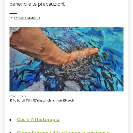
benefici e le precauzioni.
di
TATIANA MASELLI
Credit foto
©Foto di TitinWahyuIndriani su iStock
Cos'è l'ittioterapia
Come funziona il trattamento con i pesci