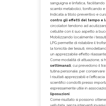
sanguigna e linfatica, facilitando
scambi metabolici, tonificando e
Indicata a titolo preventivo e cur
contro gli effetti del tempo e l
circolatori tendono ad acutizzarsi
cellulite con il suo aspetto a buc
Mobilizzando localmente i tessut
LPG permette di ristabilire il trof
la tonicità dei tessuti, rimodella
un apprezzabile effetto rilassant
Come modalità di attuazione, si
settimanali
, cui prevedono il tr
tutina personale, per conservare l
I risultati apprezzabili e l'efficac
scientifici condotti presso impor
espressamente utile in associazi
liposuzioni
.
Come risultato si possono ottene
vellutata, senza interventi invasi