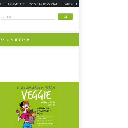
A
ETICAMENTE
CRESCITA PERSONALE
SAPERE.IT
e di salute