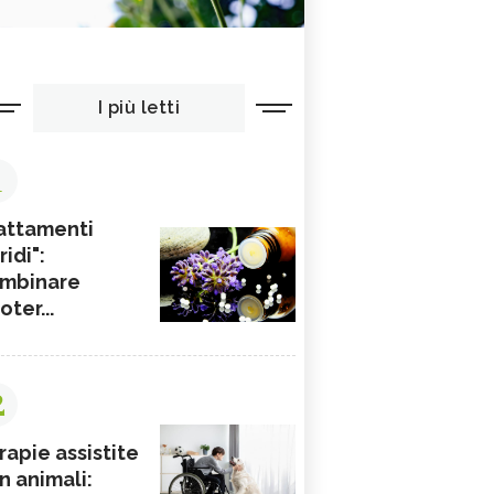
I più letti
1
attamenti
ridi":
mbinare
ioter...
2
rapie assistite
n animali: