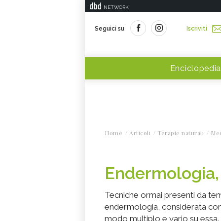
NETWORK
Seguici su
Iscriviti
Enciclopedia
Home
Articoli
Terapie naturali
Med
Endermologia, 
Tecniche ormai presenti da temp
endermologia, considerata come 
modo multiplo e vario su essa.