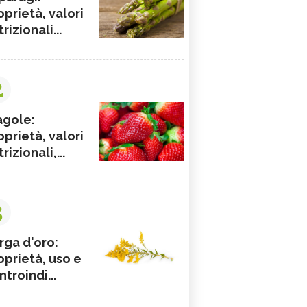
oprietà, valori
rizionali...
2
agole:
oprietà, valori
rizionali,...
3
rga d'oro:
oprietà, uso e
ntroindi...