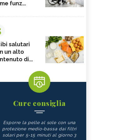
me funz...
3
ibi salutari
n un alto
ntenuto di...
Cure consiglia
Esporre la pelle al sole con una
protezione medio-bassa dai filtri
solari per 5-15 minuti al giorno 3