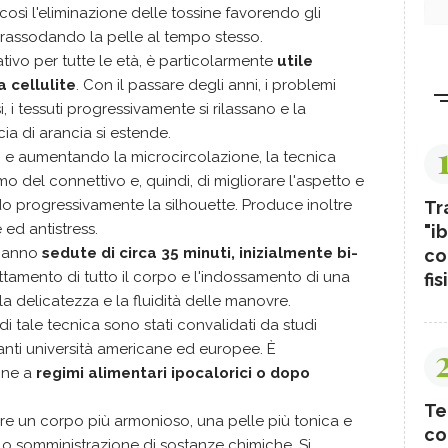
 così l'eliminazione delle tossine favorendo gli
 rassodando la pelle al tempo stesso.
ativo per tutte le età, è particolarmente
utile
a cellulite
. Con il passare degli anni, i problemi
, i tessuti progressivamente si rilassano e la
cia di arancia si estende.
i e aumentando la microcircolazione, la tecnica
ismo del connettivo e, quindi, di migliorare l'aspetto e
ndo progressivamente la silhouette. Produce inoltre
Tr
e ed antistress.
"ib
 hanno
sedute di circa 35 minuti, inizialmente bi-
co
attamento di tutto il corpo e l'indossamento di una
fis
a delicatezza e la fluidità delle manovre.
ia di tale tecnica sono stati convalidati da studi
tanti università americane ed europee. È
one a
regimi alimentari ipocalorici o dopo
Te
re un corpo più armonioso, una pelle più tonica e
co
vi o somministrazione di sostanze chimiche. Si