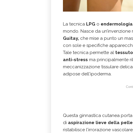
La tecnica
LPG
o
endermologi
mondo. Nasce da un’invenzione r
Guitay,
che mise a punto un mass
con sole e specifiche apparecchi
Tale tecnica permette al
tessuto 
anti-stress
ma principalmente ril
meccanizzazione tissulare delicata
adipose dell'ipoderma.
Conti
Questa ginnastica cutanea porta 
di
aspirazione lieve della pell
ristabilisce l'irrorazione vascolar