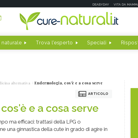
DEABYDAY
VITA DA MAMM
 naturale
Trova l'esperto
Speciali
Rispost
icina alternativa
Endermologia, cos'è e a cosa serve
ARTICOLO
cos'è e a cosa serve
o ma efficaci: trattasi della LPG o
una ginnastica della cute in grado di agire in