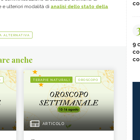
co
 e ulteriori modalità di
analisi dello stato della
A ALTERNATIVA
9 c
co
are anche
co
O
TERAPIE NATURALI
OROSCOPO
ARTICOLO