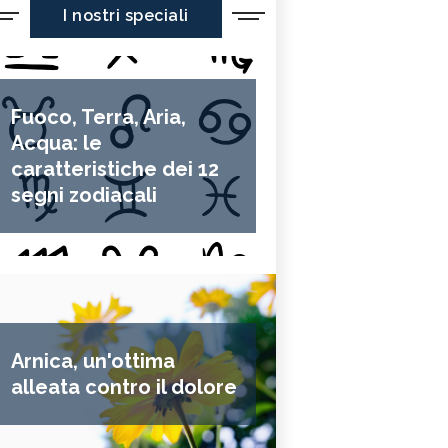
I nostri speciali
Fuoco, Terra, Aria,
Acqua: le
caratteristiche dei 12
segni zodiacali
Arnica, un'ottima
alleata contro il dolore