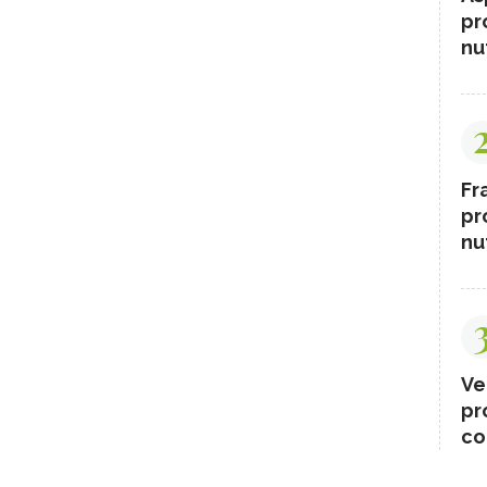
pr
nut
Fr
pr
nut
Ve
pr
co