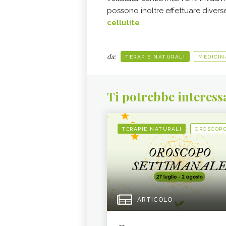
possono inoltre effettuare diverse
cellulite
.
da:
TERAPIE NATURALI
MEDICIN
Ti potrebbe interess
TERAPIE NATURALI
OROSCOP
ARTICOLO