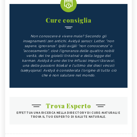
Cure consiglia
Non conoscere è vivere male? Secondo gli
insegnamenti zen antichi, Avidyā sanscr. Letter. "non
sapere, ignoranza". (pāli avijjā) "non conoscenza" o
"accecamento", cioè l'ignoranza delle quattro nobili
verità, dei tre gioielli (triratna) e della legge del
karman. Avidyā è uno dei tre influssi impuri (āsrava),
una delle passioni (kleśa) e l'ultimo dei dieci vincoli
(saṃyojana). Avidyā è considerata l'origine di tutto ciò
che è non salutare nel mondo.
Trova Esperto
EFFETTUA UNA RICERCA NELLA DIRECTORY DI CURE-NATURALI E
TROVA IL TUO ESPERTO DI SALUTE NATURALE.