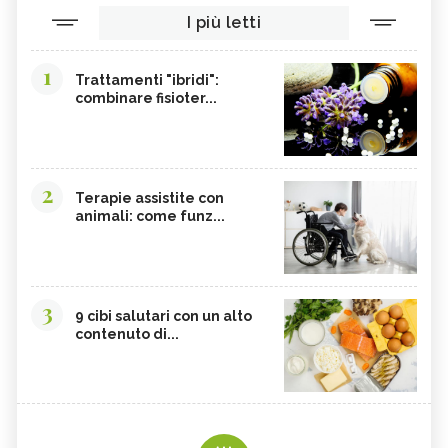
I più letti
1
Trattamenti "ibridi":
combinare fisioter...
2
Terapie assistite con
animali: come funz...
3
9 cibi salutari con un alto
contenuto di...