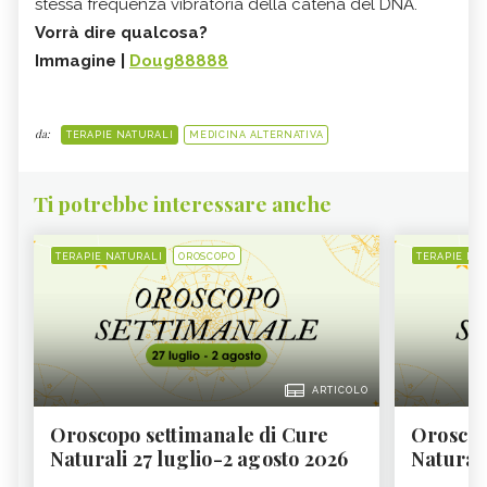
stessa frequenza vibratoria della catena del DNA.
Vorrà dire qualcosa?
Immagine |
Doug88888
da:
TERAPIE NATURALI
MEDICINA ALTERNATIVA
Ti potrebbe interessare anche
TERAPIE NATURALI
OROSCOPO
TERAPIE NA
ARTICOLO
Oroscopo settimanale di Cure
Oroscop
Naturali 27 luglio-2 agosto 2026
Natural