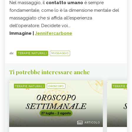
Nel massaggio, il
contatto umano
è sempre
fondamentale, come lo è la dimensione mentale del
massaggiato che si affida all'esperienza
dell'operatore. Decidete voi...
Immagine |
Jennifercarbone
da:
TERAPIE NATURALI
MASSAGGIO
Ti potrebbe interessare anche
TERAPIE NATURALI
OROSCOPO
TERAPIE NA
ARTICOLO