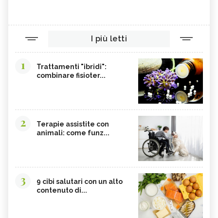
I più letti
1
Trattamenti "ibridi":
combinare fisioter...
2
Terapie assistite con
animali: come funz...
3
9 cibi salutari con un alto
contenuto di...