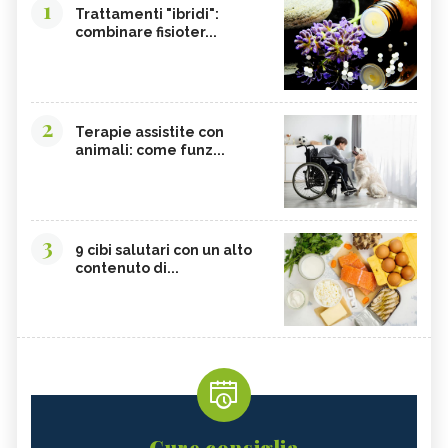
1
Trattamenti "ibridi":
combinare fisioter...
2
Terapie assistite con
animali: come funz...
3
9 cibi salutari con un alto
contenuto di...
Cure consiglia