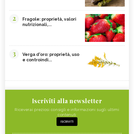
2
Fragole: proprietà, valori
nutrizionali,...
3
Verga d'oro: proprietà, uso
e controindi...
Iscriviti alla newsletter
Riceverai preziosi consigli e informazioni sugli ultimi
contenuti
ISCRIVITI