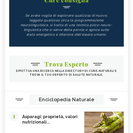
Se avete voglia di esplorare qualcosa di nuovo,
leggete qualcosa circa la programmazione
neurolinguistica; si tratta di una tecnica psico-neuro-
linguistica che si serve della parola e agisce sullo
stato energetico e interiore dell'essere umano.
Trova Esperto
EFFETTUA UNA RICERCA NELLA DIRECTORY DI CURE-NATURALI E
TROVA IL TUO ESPERTO DI SALUTE NATURALE.
Enciclopedia Naturale
1
Asparagi: proprietà, valori
nutrizionali...