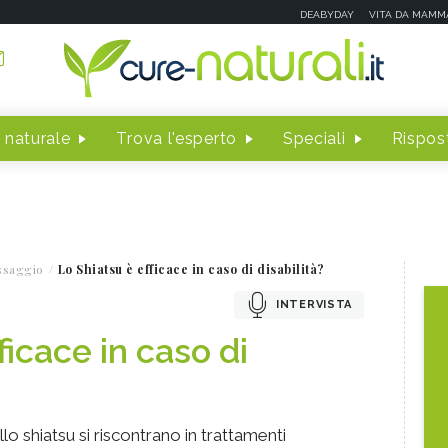
DEABYDAY
VITA DA MAMM
 naturale
Trova l'esperto
Speciali
Rispost
ssaggio
Lo Shiatsu è efficace in caso di disabilità?
INTERVISTA
ficace in caso di
lo shiatsu si riscontrano in trattamenti