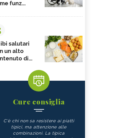
me funz...
3
ibi salutari
n un alto
ntenuto di...
Cure consiglia
C'è chi non sa resistere ai piatti
tipici, ma attenzione alle
combinazioni. La tipica