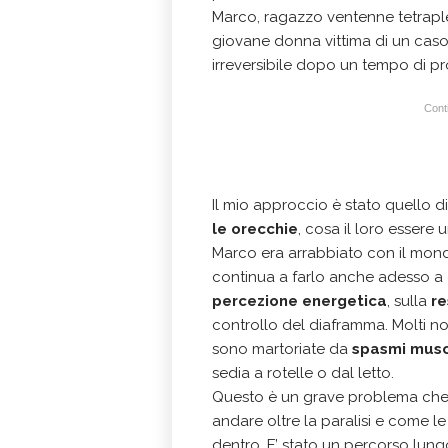
Marco, ragazzo ventenne tetrapl
giovane donna vittima di un caso
irreversibile dopo un tempo di p
Conti
Il mio approccio è stato quello di
le orecchie
, cosa il loro essere u
Marco era arrabbiato con il mondo
continua a farlo anche adesso a d
percezione energetica
, sulla
re
controllo del diaframma. Molti n
sono martoriate da
spasmi musc
sedia a rotelle o dal letto.
Questo è un grave problema che
andare oltre la paralisi e come l
dentro. E’ stato un percorso lungo, di