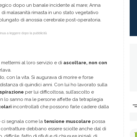
egico dopo un banale incidente al mare; Anna
 di malasanità rimasta in uno stato vegetativo
rolungato di anossia cerebrale post-operatoria.
nua a leggere dopo la pubblicità
 mettermi al loro servizio e di
ascoltare, non con
rlava.
, con la vita. Si augurava di morire e forse
istanza di quindici anni. Con lui ho lavorato sulla
spirazione
per lui difficoltosa, sull’ascolto e
on lo sanno ma le persone affette da tetraplegia
olari
incontrollati che possono farle cadere dalla
 ci segnala come la
tensione muscolare
possa
e contratture debbano essere sciolte anche dal di
fficile, fatto di rifiuti e di chiusure iniziali, di