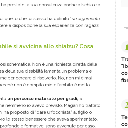
i ha prestato la sua consulenza anche a Ischia e a
i quello che lui stesso ha definito "
un argomento
ttere a disposizione la sua esperienza con ragazzi
ile si avvicina allo shiatsu? Cosa
Tr
sì schematica. Non è una richiesta diretta della
"ib
sa della sua disabilità lamenta un problema e
co
 me per cercare di risolverlo. No, non mi è mai
fis
e perché non è compito mio e l’ambito è molto
tato
un percorso maturato per gradi,
e
 che nemmeno io avevo previsto. Magari ho trattato
i ha proposto di “dare un’occhiata” al figlio o
Te
loro lo stesso benessere che aveva sperimentato.
co
 profonde e formative, sono avvenute per caso.