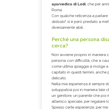
ayurvedico di Lodi
, che per ann
Roma.
Con qualche reticenza a parlare d
delicato
", si è però prestato a me
diversamente abili.
Perché una persona disab
cerca?
Non avviene proprio in maniera co
persona con difficoltà, che a cau
come ultima spiaggia si rivolge a
capitato in questi termini, anch
delicato.
Nella mia esperienza è sempre s
sviluppatosi poi in maniera tale
un genitore, un parente che poi m
all’amico speciale, per regalare 
Spesso certe esperienze, per me