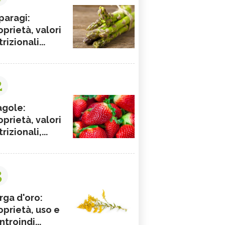
paragi:
oprietà, valori
rizionali...
2
agole:
oprietà, valori
rizionali,...
3
rga d'oro:
oprietà, uso e
ntroindi...