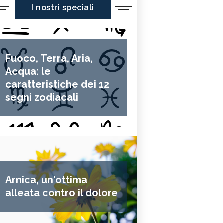
I nostri speciali
Fuoco, Terra, Aria,
Acqua: le
caratteristiche dei 12
segni zodiacali
Arnica, un'ottima
alleata contro il dolore