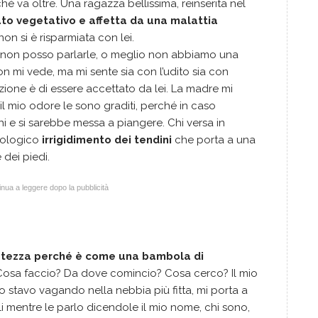
é va oltre. Una ragazza bellissima, reinserita nel
ato vegetativo e affetta da una malattia
a non si è risparmiata con lei.
 non posso parlarle, o meglio non abbiamo una
 mi vede, ma mi sente sia con l’udito sia con
zione è di essere accettato da lei. La madre mi
il mio odore le sono graditi, perché in caso
i e si sarebbe messa a piangere. Chi versa in
iologico
irrigidimento dei tendini
che porta a una
 dei piedi.
nua a leggere dopo la pubblicità
atezza perché è come una bambola di
 Cosa faccio? Da dove comincio? Cosa cerco? Il mio
so stavo vagando nella nebbia più fitta, mi porta a
li mentre le parlo dicendole il mio nome, chi sono,