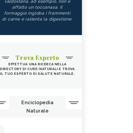
valdostana, ad esempio, non è
affatto un toccanasa. Il
formaggio ingloba i frammenti
di carne e rallenta la digestione.
Trova Esperto
EFFETTUA UNA RICERCA NELLA
DIRECTORY DI CURE-NATURALI E TROVA
IL TUO ESPERTO DI SALUTE NATURALE.
Enciclopedia
Naturale
1