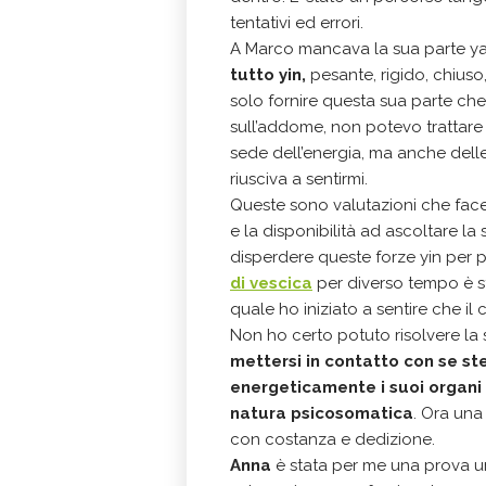
tentativi ed errori.
A Marco mancava la sua parte yan
tutto yin,
pesante, rigido, chiuso
solo fornire questa sua parte che
sull’addome, non potevo trattar
sede dell’energia, ma anche dell
riusciva a sentirmi.
Queste sono valutazioni che fac
e la disponibilità ad ascoltare l
disperdere queste forze yin per po
di vescica
per diverso tempo è st
quale ho iniziato a sentire che il 
Non ho certo potuto risolvere la 
mettersi in contatto con se st
energeticamente i suoi organi i
natura psicosomatica
. Ora una
con costanza e dedizione.
Anna
è stata per me una prova u