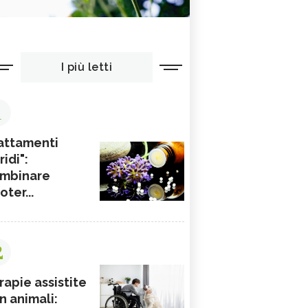
I più letti
1
attamenti
ridi":
mbinare
ioter...
2
rapie assistite
n animali: