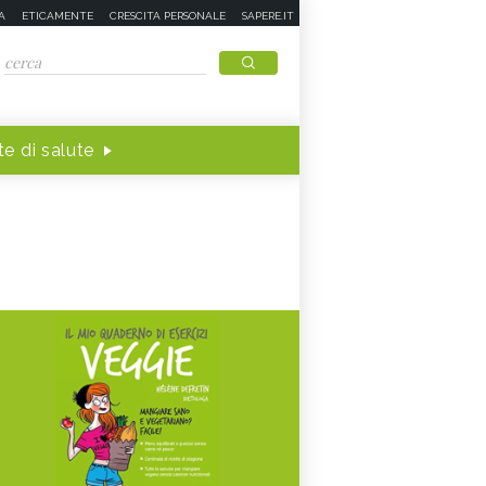
A
ETICAMENTE
CRESCITA PERSONALE
SAPERE.IT
e di salute