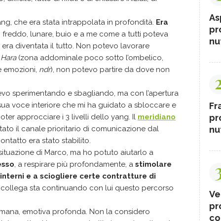
As
g, che era stata intrappolata in profondità.
Era
pr
, freddo, lunare, buio e a me come a tutti poteva
nut
 era diventata il tutto. Non potevo lavorare
e
Hara
(zona addominale poco sotto l’ombelico,
e emozioni,
ndr
), non potevo partire da dove non
evo sperimentando e sbagliando, ma con l’apertura
Fr
a sua voce interiore che mi ha guidato a sbloccare e
pr
ter approcciare i 3 livelli dello yang. Il
meridiano
nut
ato il canale prioritario di comunicazione dal
contatto era stato stabilito.
situazione di Marco, ma ho potuto aiutarlo a
esso
, a respirare più profondamente, a
stimolare
nterni e a sciogliere certe contratture di
 collega sta continuando con lui questo percorso
Ve
pr
mana, emotiva profonda. Non la considero
co