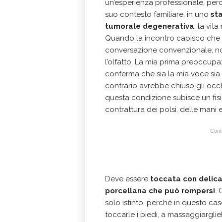
un’esperienza professionale, perch
suo contesto familiare, in uno
st
tumorale degenerativa
: la vit
Quando la incontro capisco che
conversazione convenzionale, non
l’olfatto. La mia prima preoccupa
conferma che sia la mia voce sia 
contrario avrebbe chiuso gli occh
questa condizione subisce un fis
contrattura dei polsi, delle mani e
Conti
Deve essere
toccata con delic
porcellana che può rompersi
.
solo istinto, perché in questo ca
toccarle i piedi, a massaggiarglie