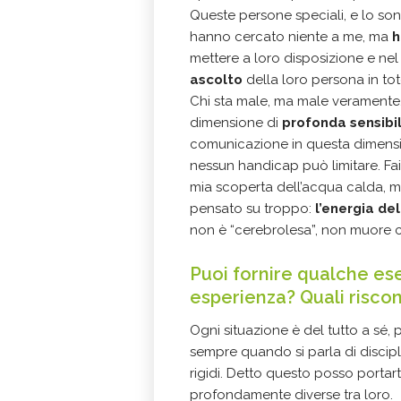
Queste persone speciali, e lo so
hanno cercato niente a me, ma
h
mettere a loro disposizione e n
ascolto
della loro persona in tot
Chi sta male, ma male veramente, c
dimensione di
profonda sensibil
comunicazione in questa dimensi
nessun handicap può limitare. Fai
mia scoperta dell’acqua calda, ma
pensato su troppo:
l’energia de
non è “cerebrolesa”, non muore co
Puoi fornire qualche ese
esperienza? Quali riscon
Ogni situazione è del tutto a sé, 
sempre quando si parla di discipli
rigidi. Detto questo posso porta
profondamente diverse tra loro.