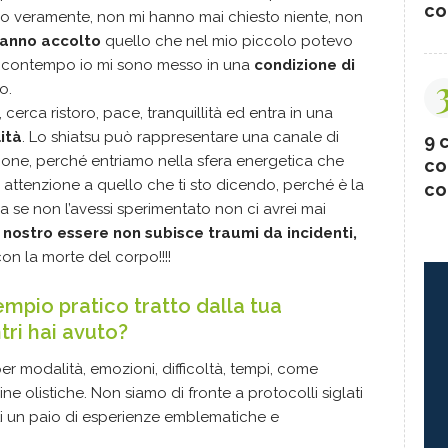
co
no veramente, non mi hanno mai chiesto niente, non
anno accolto
quello che nel mio piccolo potevo
el contempo io mi sono messo in una
condizione di
o.
erca ristoro, pace, tranquillità ed entra in una
ità
. Lo shiatsu può rappresentare una canale di
9 c
one, perché entriamo nella sfera energetica che
co
 attenzione a quello che ti sto dicendo, perché è la
co
 se non l’avessi sperimentato non ci avrei mai
l nostro essere non subisce traumi da incidenti,
n la morte del corpo!!!!
mpio pratico tratto dalla tua
tri hai avuto?
per modalità, emozioni, difficoltà, tempi, come
ne olistiche. Non siamo di fronte a protocolli siglati
rti un paio di esperienze emblematiche e