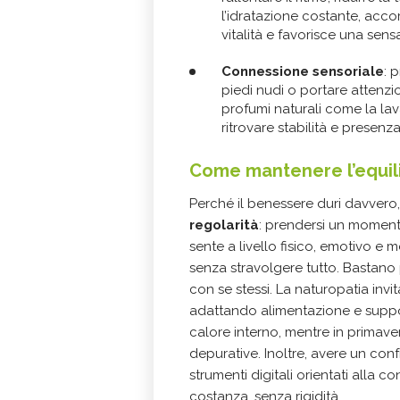
l’idratazione costante, acco
vitalità e favorisce una sens
Connessione sensoriale
: 
piedi nudi o portare attenzi
profumi naturali come la lav
ritrovare stabilità e presenza
Come mantenere l’equil
Perché il benessere duri davvero
regolarità
: prendersi un momento
sente a livello fisico, emotivo e 
senza stravolgere tutto. Bastano p
con se stessi. La naturopatia invi
adattando alimentazione e supporti
calore interno, mentre in primave
depurative. Inoltre, avere un con
strumenti digitali orientati alla
costanza, senza rigidità.