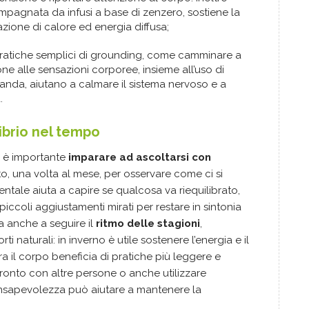
mpagnata da infusi a base di zenzero, sostiene la
azione di calore ed energia diffusa;
pratiche semplici di grounding, come camminare a
one alle sensazioni corporee, insieme all’uso di
anda, aiutano a calmare il sistema nervoso e a
.
ibrio nel tempo
, è importante
imparare ad ascoltarsi con
, una volta al mese, per osservare come ci si
mentale aiuta a capire se qualcosa va riequilibrato,
iccoli aggiustamenti mirati per restare in sintonia
ta anche a seguire il
ritmo delle stagioni
,
 naturali: in inverno è utile sostenere l’energia e il
ra il corpo beneficia di pratiche più leggere e
fronto con altre persone o anche utilizzare
 consapevolezza può aiutare a mantenere la