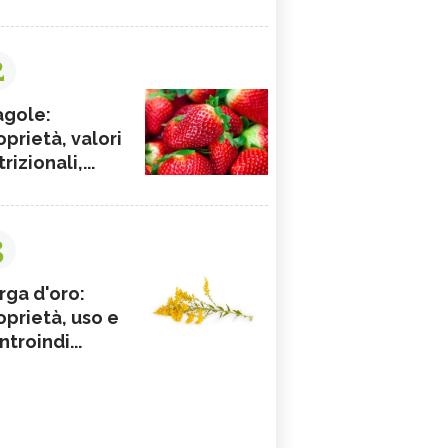
2
agole:
oprietà, valori
rizionali,...
3
rga d'oro:
oprietà, uso e
ntroindi...