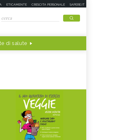
A
ETICAMENTE
CRESCITA PERSONALE
SAPERE.IT
e di salute