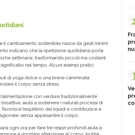
otidiani
Fr
pr
e il cambiamento sostenibile nasce da gesti minimi
nut
nto indicano che la ripetizione quotidiana porta
 poche settimane, trasformando piccoli ma costanti
 significativi nel tempo. Alcuni esempi pratici:
inuti di yoga dolce o una breve camminata
imolare il corpo senza stress;
Ve
pr
e l’alimentazione con verdure tradizionalmente
co
 bioattive, aiuta a sostenere i naturali processi di
avorisce l’equilibrio dei liquidi e contribuisce a
tagionale, senza appesantire il corpo;
marsi ogni ora per fare tre respiri profondi aiuta a
a tensione e riportare attenzione al corpo. Inoltre