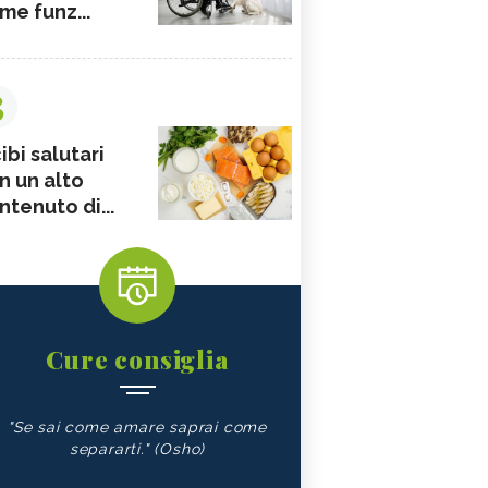
me funz...
3
ibi salutari
n un alto
ntenuto di...
Cure consiglia
"Se sai come amare saprai come
separarti." (Osho)