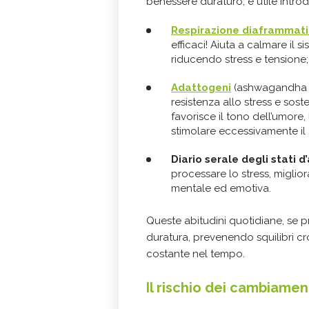
benessere duraturo, è utile intro
Respirazione diaframmat
efficaci! Aiuta a calmare il si
riducendo stress e tensione;
Adattogeni
(ashwagandha e r
resistenza allo stress e sos
favorisce il tono dell’umore
stimolare eccessivamente il
Diario serale degli stati d
processare lo stress, miglio
mentale ed emotiva.
Queste abitudini quotidiane, se p
duratura, prevenendo squilibri cr
costante nel tempo.
Il rischio dei cambiament