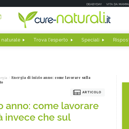
DEABYDAY
VITA DA MAMM
 naturale
Trova l'esperto
Speciali
Rispost
rgia
Energia di inizio anno: come lavorare sulla
to
ARTICOLO
io anno: come lavorare
à invece che sul