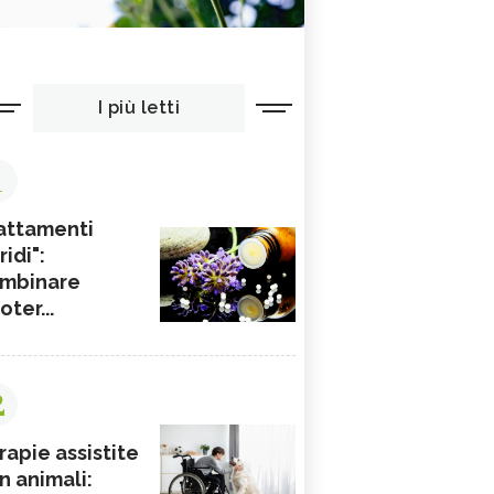
I più letti
1
attamenti
ridi":
mbinare
ioter...
2
rapie assistite
n animali: