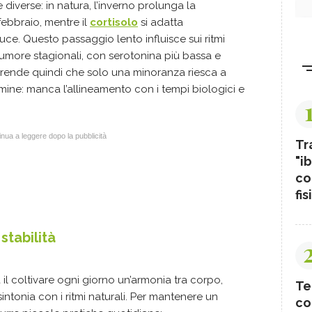
diverse: in natura, l’inverno prolunga la
febbraio, mentre il
cortisolo
si adatta
ce. Questo passaggio lento influisce sui ritmi
l’umore stagionali, con serotonina più bassa e
prende quindi che solo una minoranza riesca a
mine: manca l’allineamento con i tempi biologici e
nua a leggere dopo la pubblicità
Tr
"ib
co
fis
stabilità
 il coltivare ogni giorno un’armonia tra corpo,
Te
sintonia con i ritmi naturali. Per mantenere un
co