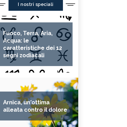
I nostri speciali
Fuoco, Terra, Aria,
Acqua: le
caratteristiche dei 12
segni zodiacali
Arnica, un'ottima
alleata contro il dolore