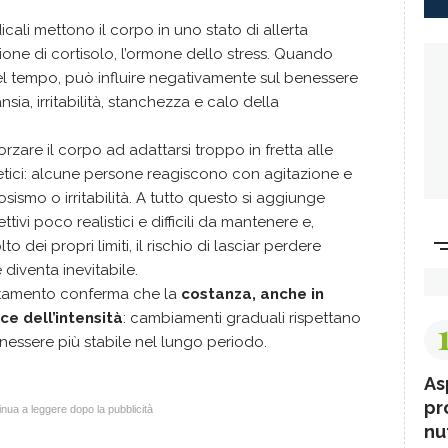
cali mettono il corpo in uno stato di allerta
ne di cortisolo, l’ormone dello stress. Quando
l tempo, può influire negativamente sul benessere
ia, irritabilità, stanchezza e calo della
orzare il corpo ad adattarsi troppo in fretta alle
getici: alcune persone reagiscono con agitazione e
osismo o irritabilità. A tutto questo si aggiunge
ivi poco realistici e difficili da mantenere e,
dei propri limiti, il rischio di lasciar perdere
 diventa inevitabile.
rtamento conferma che la
costanza, anche in
ace dell’intensità
: cambiamenti graduali rispettano
nessere più stabile nel lungo periodo.
As
pr
nua a leggere dopo la pubblicità
nut