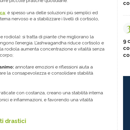
durre piccole pratiche quotidiane:
co
ica
: è spesso una delle soluzioni più semplici ed
stema nervoso e a stabilizzare i livelli di cortisolo,
odiola): si tratta di piante che migliorano la
9 c
tengono l’energia. L’ashwagandha riduce cortisolo e
co
, la rodiola aumenta concentrazione e vitalità senza
co
 corpo;
’animo:
annotare emozioni e riflessioni aiuta a
rare la consapevolezza e consolidare stabilità
raticate con costanza, creano una stabilità interna
onici e infiammazioni, e favorendo una vitalità
i drastici