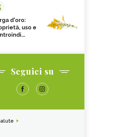
3
rga d'oro:
oprietà, uso e
ntroindi...
Seguici su
salute