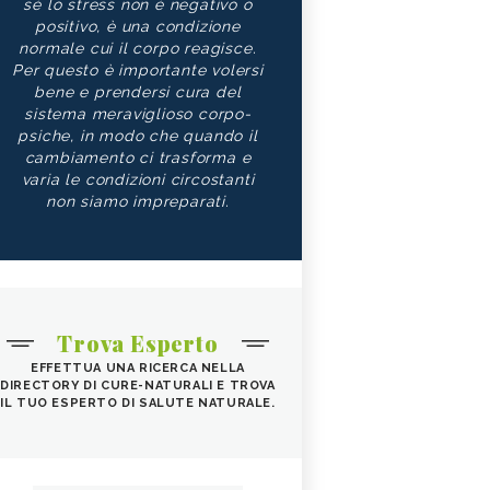
sé lo stress non è negativo o
positivo, è una condizione
normale cui il corpo reagisce.
Per questo è importante volersi
bene e prendersi cura del
sistema meraviglioso corpo-
psiche, in modo che quando il
cambiamento ci trasforma e
varia le condizioni circostanti
non siamo impreparati.
Trova Esperto
EFFETTUA UNA RICERCA NELLA
DIRECTORY DI CURE-NATURALI E TROVA
IL TUO ESPERTO DI SALUTE NATURALE.