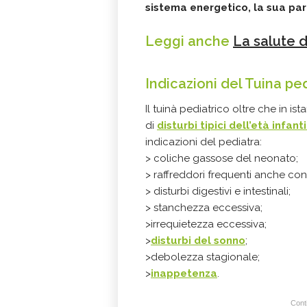
sistema energetico, la sua parte 
Leggi anche
La salute d
Indicazioni del Tuina pe
Il tuinà pediatrico oltre che in 
di
disturbi tipici dell’età infant
indicazioni del pediatra:
> coliche gassose del neonato;
> raffreddori frequenti anche con
> disturbi digestivi e intestinali;
> stanchezza eccessiva;
>irrequietezza eccessiva;
>
disturbi del sonno
;
>debolezza stagionale;
>
inappetenza
.
Conti