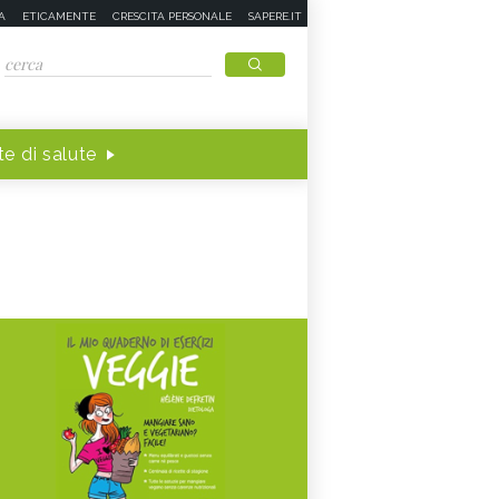
A
ETICAMENTE
CRESCITA PERSONALE
SAPERE.IT
e di salute