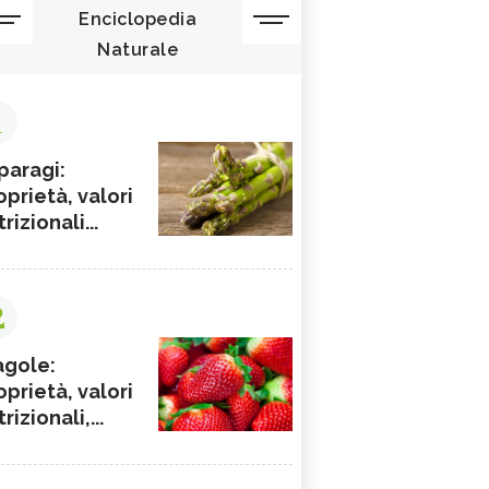
Enciclopedia
Naturale
1
paragi:
oprietà, valori
rizionali...
2
agole:
oprietà, valori
rizionali,...