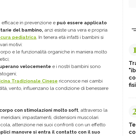
 efficace in prevenzione e
può essere applicato
itarie del bambino,
anzi esiste una vera e propria
 cura pediatrica
. In tenera età infatti i bambini si
ari motivi:
corpo e le funzionalità organiche in maniera molto
tici;
Tr
auperano velocemente
e i nostri bambini sono
"ib
atogeni;
co
cina Tradizionale Cinese
riconosce nei cambi
fis
idità, vento, influenzano la condizione di benessere
l corpo con stimolazioni molto soft
, attraverso la
 meridiani, impastamenti, distensioni muscolari.
Te
ola, attenzione nei suoi confronti con un effetto
co
lici manovre si entra il contatto con il suo