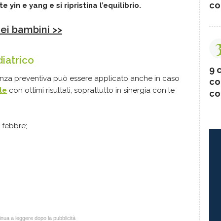
co
yin e yang e si ripristina l’equilibrio.
ei bambini >>
diatrico
9 c
istanza preventiva può essere applicato anche in caso
co
ile
con ottimi risultati, soprattutto in sinergia con le
co
 febbre;
nua a leggere dopo la pubblicità