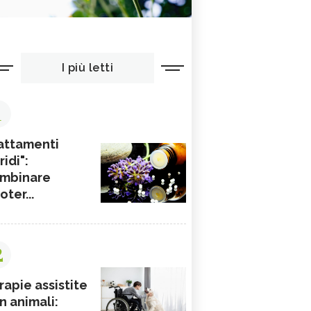
I più letti
1
attamenti
ridi":
mbinare
ioter...
2
rapie assistite
n animali: