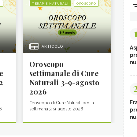
O
TERAPIE NATURALI
OROSCOPO
As
ARTICOLO
pr
nut
Oroscopo
e
settimanale di Cure
2
Naturali 3-9-agosto
2026
Fr
Oroscopo di Cure Naturali per la
pr
6
settimana 3-9-agosto 2026
nut