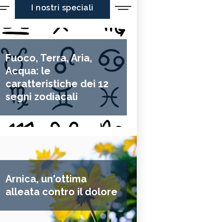
I nostri speciali
Fuoco, Terra, Aria,
Acqua: le
caratteristiche dei 12
segni zodiacali
Arnica, un'ottima
alleata contro il dolore