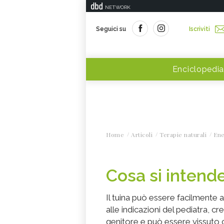
NETWORK
Seguici su
Iscriviti
Enciclopedia
Home
Articoli
Terapie naturali
Ene
Cosa si intende
Il tuina può essere facilmente 
alle indicazioni del pediatra, 
genitore e può essere vissuto