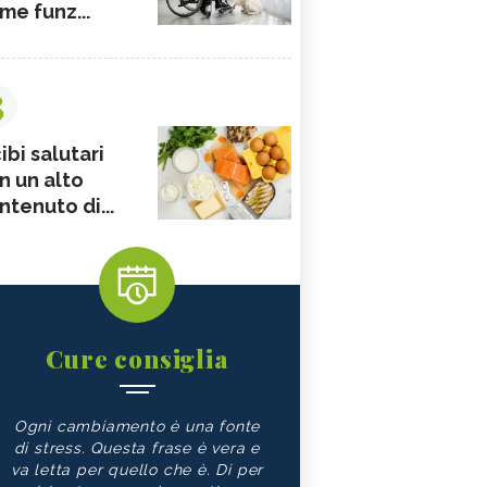
me funz...
3
ibi salutari
n un alto
ntenuto di...
Cure consiglia
Ogni cambiamento è una fonte
di stress. Questa frase è vera e
va letta per quello che è. Di per