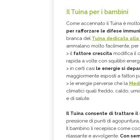
Il Tuina per i bambini
Come accennato il Tuina è molto
per rafforzare le difese immun
branca del
Tuina dedicata alla
ammalano molto facilmente, per v
> il
fattore crescita
modifica il 
rapida a volte con squilibri energe
> in certi casi
le energie si dep
maggiormente esposti a fattori p
> le energie perverse che la
Medi
climatici quali freddo, caldo, um
e di salute.
Il Tuina consente di trattare i
pressione di punti di agopuntura,
Il bambino li recepisce come cocc
rilassante e avvolgente.
Con semp