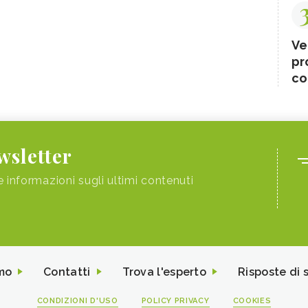
Ve
pr
co
ewsletter
e informazioni sugli ultimi contenuti
mo
Contatti
Trova l'esperto
Risposte di 
CONDIZIONI D'USO
POLICY PRIVACY
COOKIES