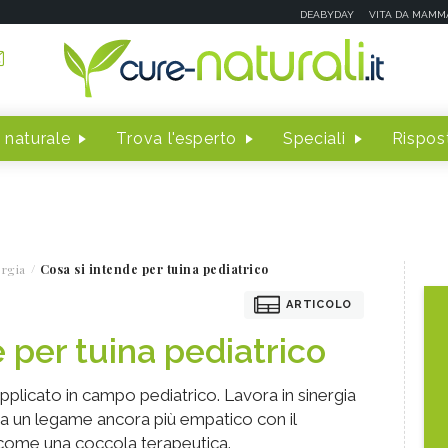
DEABYDAY
VITA DA MAMM
 naturale
Trova l'esperto
Speciali
Rispost
rgia
Cosa si intende per tuina pediatrico
ARTICOLO
 per tuina pediatrico
applicato in campo pediatrico. Lavora in sinergia
crea un legame ancora più empatico con il
 come una coccola terapeutica.