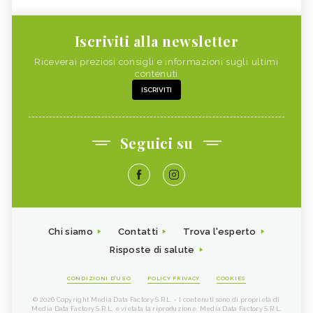
Iscriviti alla newsletter
Riceverai preziosi consigli e informazioni sugli ultimi
contenuti
ISCRIVITI
Seguici su
Chi siamo
Contatti
Trova l'esperto
Risposte di salute
CONDIZIONI D'USO
POLICY PRIVACY
COOKIES
© 2026 Copyright Media Data Factory S.R.L. - I contenuti sono di proprietà di
Media Data Factory S.R.L, è vietata la riproduzione. Media Data Factory S.R.L.