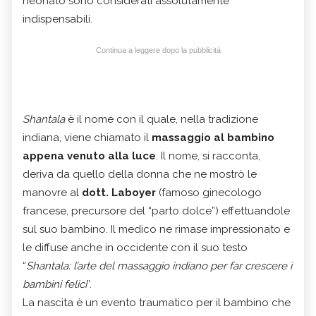
neonato sono considerati assolutamente
indispensabili.
Continua a leggere dopo la pubblicità
Shantala
è il nome con il quale, nella tradizione
indiana, viene chiamato il
massaggio al bambino
appena venuto alla luce
. Il nome, si racconta,
deriva da quello della donna che ne mostrò le
manovre al
dott. Laboyer
(famoso ginecologo
francese, precursore del “parto dolce”) effettuandole
sul suo bambino. Il medico ne rimase impressionato e
le diffuse anche in occidente con il suo testo
“
Shantala: l’arte del massaggio indiano per far crescere i
bambini felici
”.
La nascita è un evento traumatico per il bambino che