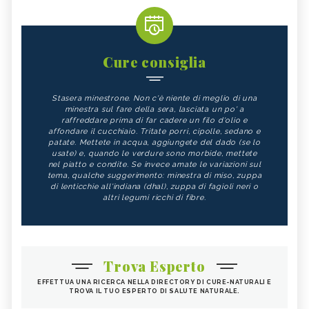
Cure consiglia
Stasera minestrone. Non c'è niente di meglio di una
minestra sul fare della sera, lasciata un po' a
raffreddare prima di far cadere un filo d'olio e
affondare il cucchiaio. Tritate porri, cipolle, sedano e
patate. Mettete in acqua, aggiungete del dado (se lo
usate) e, quando le verdure sono morbide, mettete
nel piatto e condite. Se invece amate le variazioni sul
tema, qualche suggerimento: minestra di miso, zuppa
di lenticchie all'indiana (dhal), zuppa di fagioli neri o
altri legumi ricchi di fibre.
Trova Esperto
EFFETTUA UNA RICERCA NELLA DIRECTORY DI CURE-NATURALI E
TROVA IL TUO ESPERTO DI SALUTE NATURALE.