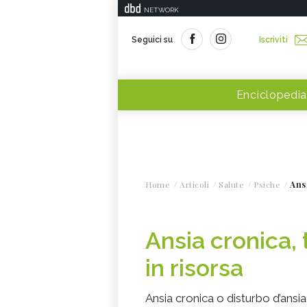
NETWORK
Seguici su
Iscriviti
Enciclopedia
Home
Articoli
Salute
Psiche
Ansi
Ansia cronica, 
in risorsa
Ansia cronica o disturbo d’ansi