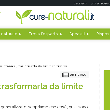
DEABYDAY
VITA DA MAMM
 naturale
Trova l'esperto
Speciali
Rispost
a cronica, trasformarla da limite in risorsa
ARTICOLO
trasformarla da limite
a generalizzato: scopriamo che cos’è, quali sono