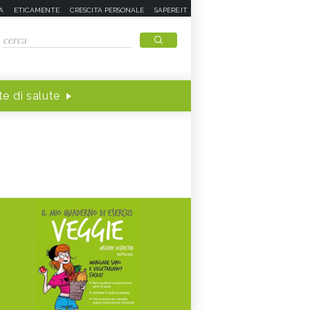
A
ETICAMENTE
CRESCITA PERSONALE
SAPERE.IT
e di salute