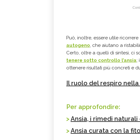
Conti
Può, inoltre, essere utile ricorre
autogeno
, che aiutano a ristabil
Certo, oltre a quelli di sintesi, ci
tenere sotto controllo l’ansia
;
ottenere risultati più concreti e du
Il ruolo del respiro nell
Per approfondire:
>
Ansia, i rimedi natural
>
Ansia curata con la fit