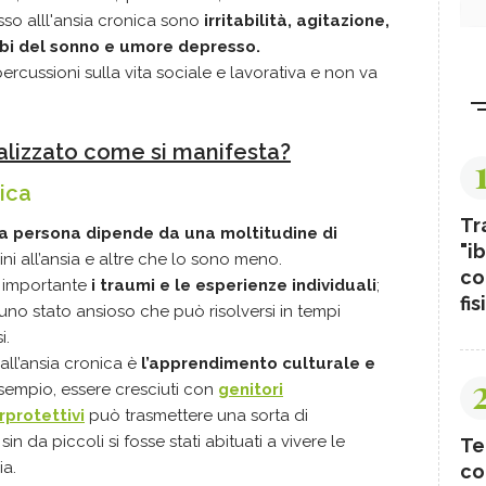
sso alll'ansia cronica sono
irritabilità, agitazione,
urbi del sonno e umore depresso.
percussioni sulla vita sociale e lavorativa e non va
ralizzato come si manifesta?
ica
Tr
a persona dipende da una moltitudine di
"ib
ini all’ansia e altre che lo sono meno.
co
 importante
i traumi e le esperienze individuali
;
fis
no stato ansioso che può risolversi in tempi
i.
all’ansia cronica è
l’apprendimento culturale e
esempio, essere cresciuti con
genitori
protettivi
può trasmettere una sorta di
in da piccoli si fosse stati abituati a vivere le
Te
ia.
co