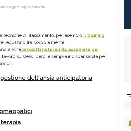
nua a leggere dopo la pubblicità
re a tecniche di rilassamento, per esempio
il training
ire l’equilibrio tra corpo e mente.
 sono anche
prodotti naturali da assumere per
 il lavoro su stessi, però, è sempre indispensabile per
raturi.
a gestione dell'ansia anticipatoria
i omeopatici
oterapia