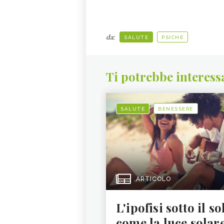
da:
SALUTE
PSICHE
Ti potrebbe interess
SALUTE
BENESSERE
ARTICOLO
L'ipofisi sotto il so
come la luce solar