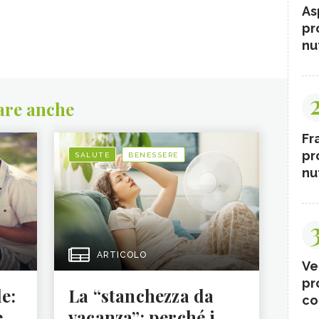
As
pr
nut
are anche
Fr
pr
SALUTE
BENESSERE
nut
ARTICOLO
Ve
pr
le:
La “stanchezza da
co
e
vacanza”: perché i