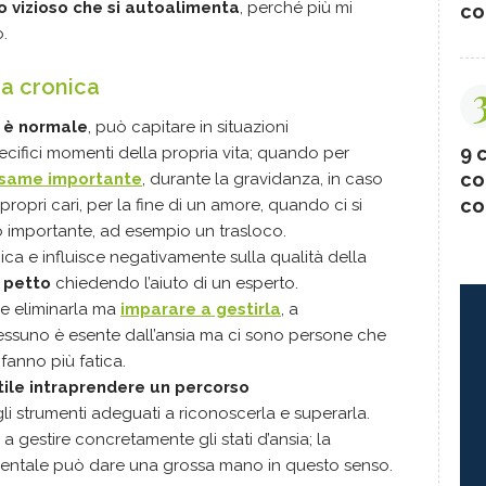
lo vizioso che si autoalimenta
,
perché più mi
co
.
a cronica
 è normale
, può capitare in situazioni
9 c
pecifici momenti della propria vita; quando per
co
esame importante
, durante la gravidanza, in caso
co
propri cari, per la fine di un amore, quando ci si
 importante, ad esempio un trasloco.
ca e influisce negativamente sulla qualità della
i petto
chiedendo l’aiuto di un esperto.
re eliminarla ma
imparare a gestirla
, a
 Nessuno è esente dall’ansia ma ci sono persone che
fanno più fatica.
ile intraprendere un percorso
li strumenti adeguati a riconoscerla e superarla.
 gestire concretamente gli stati d’ansia; la
entale può dare una grossa mano in questo senso.