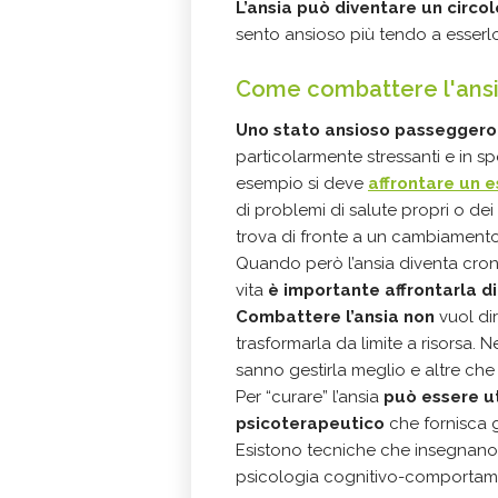
L’ansia può diventare un circo
sento ansioso più tendo a esserlo
Come combattere l'ansi
Uno stato ansioso passeggero
particolarmente stressanti e in s
esempio si deve
affrontare un 
di problemi di salute propri o dei 
trova di fronte a un cambiamento
Quando però l’ansia diventa croni
vita
è importante affrontarla d
Combattere l’ansia non
vuol di
trasformarla da limite a risorsa.
sanno gestirla meglio e altre che 
Per “curare” l’ansia
può essere ut
psicoterapeutico
che fornisca g
Esistono tecniche che insegnano a
psicologia cognitivo-comportam