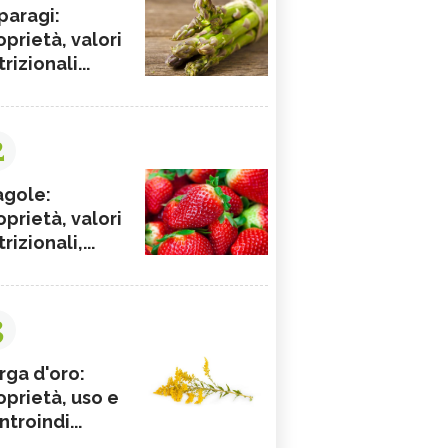
paragi:
oprietà, valori
rizionali...
2
agole:
oprietà, valori
rizionali,...
3
rga d'oro:
oprietà, uso e
ntroindi...