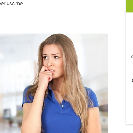
er uscirne
c