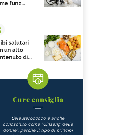
me funz...
3
ibi salutari
n un alto
ntenuto di...
Cure consiglia
L’eleuterococco è anche
conosciuto come “Ginseng delle
donne”, perché il tipo di principi