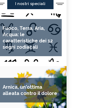
I nostri speciali
Fuoco, Terra, Aria,
Acqua: le
caratteristiche dei 12
segni zodiacali
Arnica, un'ottima
alleata contro il dolore