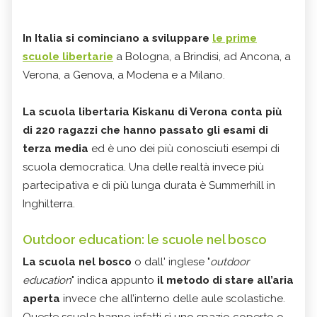
In Italia si cominciano a sviluppare
le prime
scuole libertarie
a Bologna, a Brindisi, ad Ancona, a
Verona, a Genova, a Modena e a Milano.
La scuola libertaria Kiskanu di Verona conta più
di 220 ragazzi che hanno passato gli esami di
terza media
ed è uno dei più conosciuti esempi di
scuola democratica. Una delle realtà invece più
partecipativa e di più lunga durata è Summerhill in
Inghilterra.
Outdoor education: le scuole nel bosco
La scuola nel bosco
o dall' inglese "
outdoor
education
" indica appunto
il metodo di stare all’aria
aperta
invece che all’interno delle aule scolastiche.
Queste scuole hanno infatti sì uno spazio coperto o