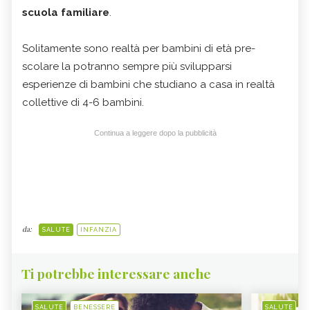
scuola familiare
.
Solitamente sono realtà per bambini di età pre-
scolare la potranno sempre più svilupparsi
esperienze di bambini che studiano a casa in realtà
collettive di 4-6 bambini.
Continua a leggere dopo la pubblicità
da:
SALUTE
INFANZIA
Ti potrebbe interessare anche
SALUTE
BENESSERE
SALUTE
B