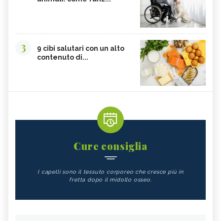
3
9 cibi salutari con un alto
contenuto di...
Cure consiglia
I capelli sono il tessuto corporeo che cresce più in
fretta dopo il midollo osseo.