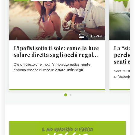
ARTICOLO
L'ipofisi sotto il sole: come la luce
La “sta
solare diretta sugli occhi regol...
perché i
senti es.
C'è un gesto che molti fanno automaticamente
appena escono di casa in estate: infilare gli...
Sentirsi stan
un’esperienz