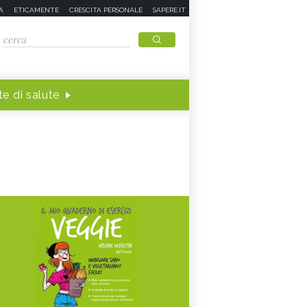
A
ETICAMENTE
CRESCITA PERSONALE
SAPERE.IT
e di salute