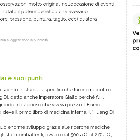
 osservazioni molto originali nell’occasione di eventi
atti notato il potere benefico che avevano
lore, pressione, puntura, taglio, ecc) qualora
si punti.
Ve
pr
nua a leggere dopo la pubblicità
co
i e suoi punti
 spunto di studi più specifici che furono raccolti e
g Di, detto anche Imperatore Giallo perché fu il
rande tribù cinese che viveva presso il Fiume
 deve il primo libro di medicina interna, il “Huang Di
suo enorme sviluppo grazie alle ricerche mediche
i stati combattenti, ovvero dal 500 a.C. al 217 a.C.,