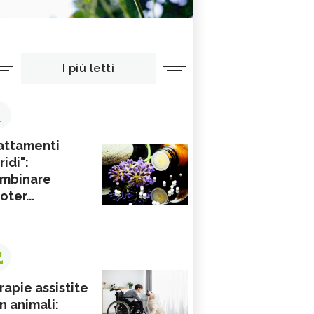
I più letti
1
attamenti
ridi":
mbinare
ioter...
2
rapie assistite
n animali: