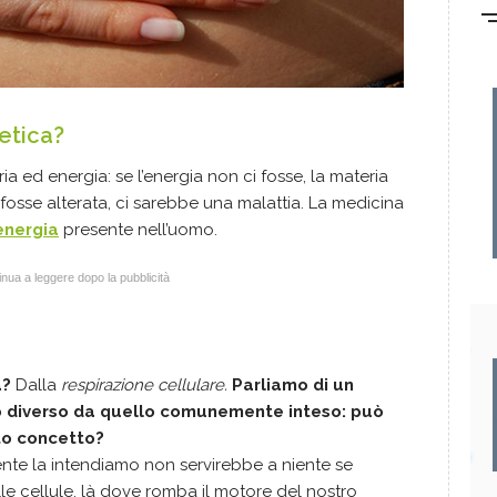
etica?
ia ed energia: se l’energia non ci fosse, la materia
 fosse alterata, ci sarebbe una malattia. La medicina
energia
presente nell’uomo.
nua a leggere dopo la pubblicità
a?
Dalla
respirazione cellulare.
Parliamo di un
o diverso da quello comunemente inteso: può
to concetto?
e la intendiamo non servirebbe a niente se
lle cellule, là dove romba il motore del nostro