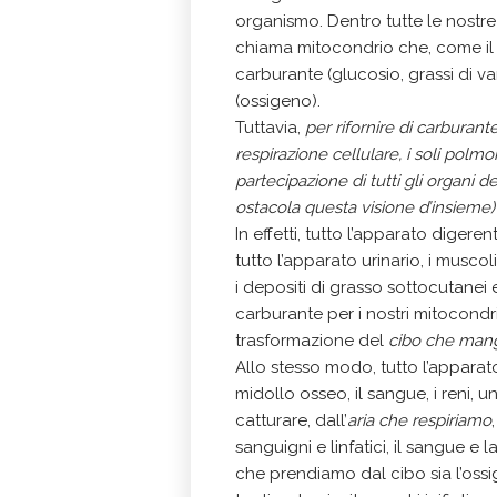
organismo. Dentro tutte le nostre c
chiama mitocondrio che, come il 
carburante (glucosio, grassi di v
(ossigeno).
Tuttavia,
per
rifornire di carburant
respirazione cellulare, i soli pol
partecipazione di tutti gli organi 
ostacola questa visione d’insieme) t
In effetti, tutto l’apparato digere
tutto l’apparato urinario, i muscol
i depositi di grasso sottocutanei e
carburante per i nostri mitocondri
trasformazione del
cibo che man
Allo stesso modo, tutto l’apparato
midollo osseo, il sangue, i reni, 
catturare, dall’
aria che respiriamo
sanguigni e linfatici, il sangue e l
che prendiamo dal cibo sia l’oss