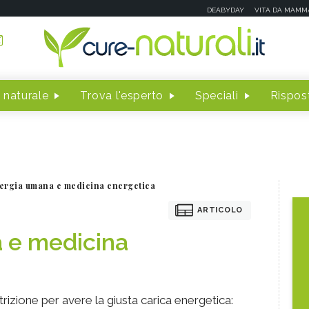
DEABYDAY
VITA DA MAMM
 naturale
Trova l'esperto
Speciali
Rispost
ergia umana e medicina energetica
ARTICOLO
 e medicina
rizione per avere la giusta carica energetica: