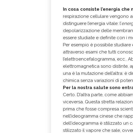
In cosa consiste l’energia che 
respirazione cellulare vengono a
distinguere l’energia vitale: l’
energ
depolarizzazione delle membrane c
essere studiate e definite con i 
Per esempio è possibile studiare e
attraverso esami che tutti cono
l’elettroencefalogramma, ecc.. A
elettromagnetica sono distinte,
una è la mutazione dell’altra: è 
chimica senza variazioni di potenz
Per la nostra salute sono ent
Certo. D’altra parte, come abbiam
viceversa. Questa stretta relazio
prima che fosse compresa scient
nell’ideogramma cinese che rappre
dell’ideogramma è stilizzato un c
stilizzato il vapore che sale, ovv