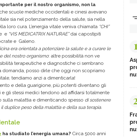
importante per il nostro organismo, non la
iche scuole mediche occidentali e cinesi avevano
itale sia nel potenziamento della salute, sia nella
lla loro cura. L’energia vitale veniva chiamata
“CHI”
se e
“VIS MEDICATRIX NATURAE”
dai capostipiti
ocrate e Galeno.
cina era orientata a potenziare la salute e a curare le
le del nostro organismo
: altre possibilità non ve
As
ssibilità terapeutiche e diagnostiche ci sembrano
pr
sua domanda, posso dirle che oggi non scopriamo
nut
vitale, tendiamo anzi a dimenticarla!
amento e della guarigione, più potenti diventano gli
ti e gli stessi medici tendono ad affidarsi totalmente
o sulla malattia e dimenticando spesso
di sostenere
 il duplice peso della malattia e della sua terapia.
Fr
pr
dentale
nut
e
ha studiato l’energia umana?
Circa 5000 anni