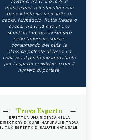
mattino, tra le 8 e le 9, si
dedicavano al ientaculum con
pane intinto nel vino, latte di
capra, formaggio, frutta fresca o
secca. Tra le 12 e le 13 uno
spuntino frugale consumato
nelle tabernae, spesso
consumando del puls, la
classica polenta di farro. La
cena era il pasto più importante
per l'aspetto conviviale e per il
numero di portate.
Trova Esperto
EFFETTUA UNA RICERCA NELLA
DIRECTORY DI CURE-NATURALI E TROVA
IL TUO ESPERTO DI SALUTE NATURALE.