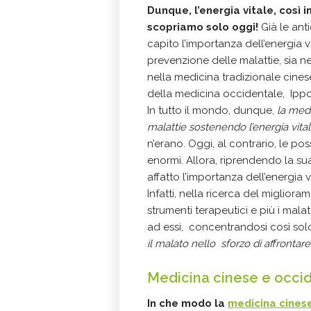
Dunque, l’energia vitale, così 
scopriamo solo oggi!
Già le ant
capito l’importanza dell’energia v
prevenzione delle malattie, sia ne
nella medicina tradizionale cine
della medicina occidentale, Ipp
In tutto il mondo, dunque,
la medi
malattie sostenendo l’energia vita
n’erano. Oggi, al contrario, le po
enormi. Allora, riprendendo la 
affatto l’importanza dell’energia 
Infatti, nella ricerca del miglior
strumenti terapeutici e più i mala
ad essi, concentrandosi così sol
il malato nello sforzo di affrontare
Medicina cinese e occi
In che modo la
medicina cines