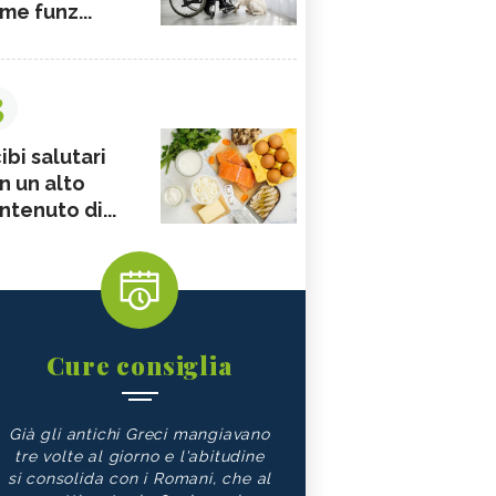
me funz...
3
ibi salutari
n un alto
ntenuto di...
Cure consiglia
Già gli antichi Greci mangiavano
tre volte al giorno e l'abitudine
si consolida con i Romani, che al