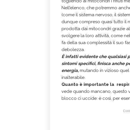
togliendo ai mitocondri i rifiuti 
Nell’elenco, che potremmo anche a
(come il sistema nervoso, il sistem
dunque compreso quasi tutto il 
prodotta dai mitocondri grazie all
svolgere la loro attività, come ne
fa della sua complessità il suo fa
debolezza.
È infatti evidente che qualsiasi 
sintomi specifici, finisca anche
energia,
mutando in vizioso quel 
inalterabile.
Quanto è importante la respir
vede quando mancano, questo vale
blocco ci uccide: è così, per ese
Conti