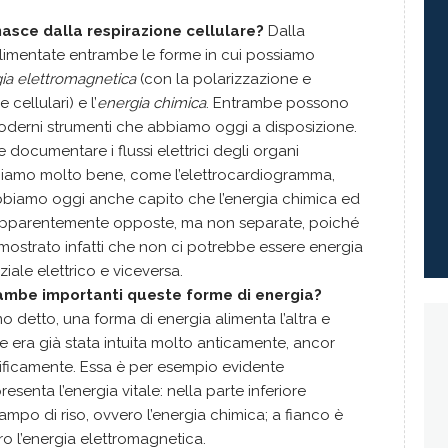
nasce dalla respirazione cellulare?
Dalla
limentate entrambe le forme in cui possiamo
ia elettromagnetica
(con la polarizzazione e
ellulari) e l’
energia chimica
. Entrambe possono
moderni strumenti che abbiamo oggi a disposizione.
 documentare i flussi elettrici degli organi
sciamo molto bene, come l’elettrocardiogramma,
bbiamo oggi anche capito che l’energia chimica ed
 apparentemente opposte, ma non separate, poiché
dimostrato infatti che non ci potrebbe essere energia
iale elettrico e viceversa.
rambe importanti queste forme di energia?
o detto, una forma di energia alimenta l’altra e
ne era già stata intuita molto anticamente, ancor
ificamente. Essa è per esempio evidente
senta l’energia vitale: nella parte inferiore
ampo di riso, ovvero l’energia chimica; a fianco è
ero l’energia elettromagnetica.