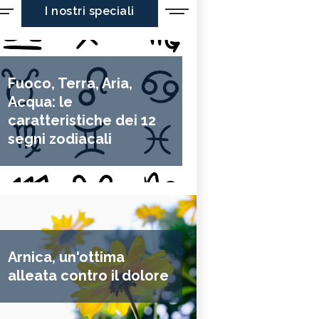
I nostri speciali
Fuoco, Terra, Aria,
Acqua: le
caratteristiche dei 12
segni zodiacali
Arnica, un'ottima
alleata contro il dolore