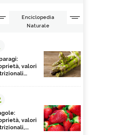
Enciclopedia
Naturale
1
paragi:
oprietà, valori
rizionali...
2
agole:
oprietà, valori
rizionali,...