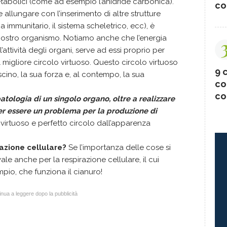
metabolici (come ad esempio l’anidride carbonica).
co
llungare con l’inserimento di altre strutture
a immunitario, il sistema scheletrico, ecc), è
nostro organismo. Notiamo anche che l’energia
’attività degli organi, serve ad essi proprio per
l migliore circolo virtuoso. Questo circolo virtuoso
9 c
scino, la sua forza e, al contempo, la sua
co
co
patologia di un singolo organo, oltre a realizzare
 per essere un problema per la produzione di
virtuoso e perfetto circolo dall’apparenza
azione cellulare?
Se l’importanza delle cose si
 anche per la respirazione cellulare, il cui
mpio, che funziona il cianuro!
nua a leggere dopo la pubblicità