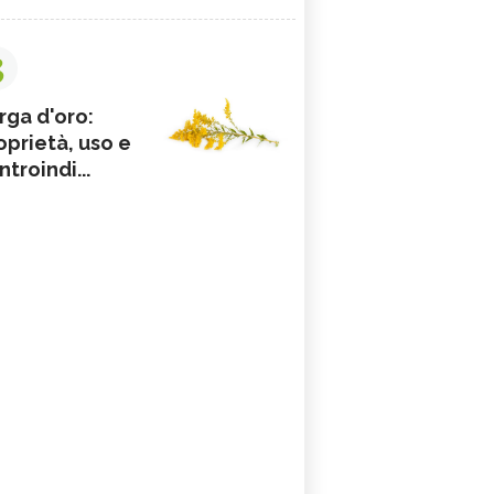
3
rga d'oro:
oprietà, uso e
ntroindi...