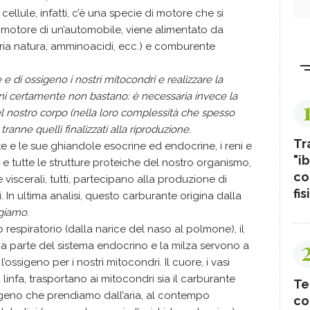
ellule, infatti, c’è una specie di motore che si
motore di un’automobile, viene alimentato da
aria natura, amminoacidi, ecc.) e comburente
e e di ossigeno i nostri mitocondri
e realizzare la
moni certamente non bastano: è necessaria invece la
del nostro corpo (nella loro complessità che spesso
ranne quelli finalizzati alla riproduzione.
Tr
nte e le sue ghiandole esocrine ed endocrine, i reni e
"ib
i e tutte le strutture proteiche del nostro organismo,
co
 viscerali, tutti, partecipano alla produzione di
fis
. In ultima analisi, questo carburante origina dalla
giamo
.
 respiratorio (dalla narice del naso al polmone), il
una parte del sistema endocrino e la milza servono a
, l’ossigeno per i nostri mitocondri. Il cuore, i vasi
a linfa, trasportano ai mitocondri sia il carburante
Te
igeno che prendiamo dall’aria, al contempo
co