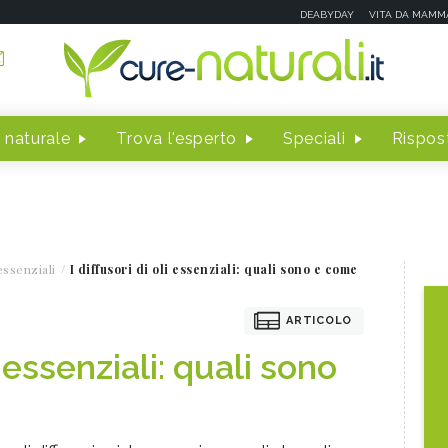
DEABYDAY
VITA DA MAMM
 naturale
Trova l'esperto
Speciali
Rispost
essenziali
I diffusori di oli essenziali: quali sono e come
ARTICOLO
li essenziali: quali sono