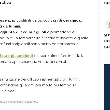
co
rativa
.
ssenziali costituiti da piccoli
vasi di ceramica,
i da lumini
.
ggiunta di acqua agli oli
e permettono di
9 c
aduale. La temperatura è inferiore rispetto a quella
co
 profumi sprigionati sono meno compromessi e
co
icare gli ambienti
e creare atmosfere in tutta la
materapia chiunque vi stazioni e vi abiti.
a funzione dei diffusori alimentati con i lumini.
diffondere gli aromi per molto più tempo, in
ù veloce.
nua a leggere dopo la pubblicità