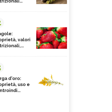
rizionali...
2
agole:
oprietà, valori
rizionali,...
3
rga d'oro:
oprietà, uso e
ntroindi...