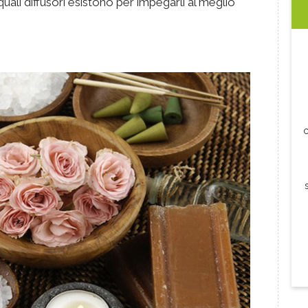
quali diffusori esistono per impegarli al meglio
c