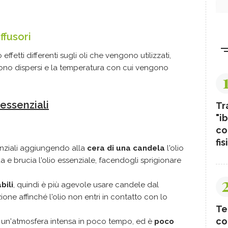
ffusori
effetti differenti sugli oli che vengono utilizzati,
ono dispersi e la temperatura con cui vengono
 essenziali
Tr
"ib
co
fis
enziali aggiungendo alla
cera di una candela
l'olio
e brucia l'olio essenziale, facendogli sprigionare
bili
, quindi è più agevole usare candele dal
one affinché l'olio non entri in contatto con lo
Te
co
e un'atmosfera intensa in poco tempo, ed è
poco