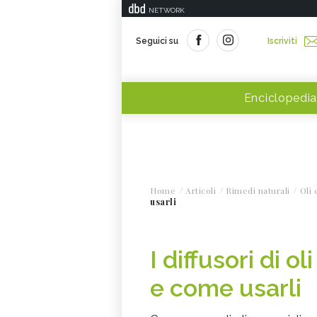
NETWORK
Seguici su
Iscriviti
Enciclopedia
Home
Articoli
Rimedi naturali
Oli 
usarli
I diffusori di o
e come usarli