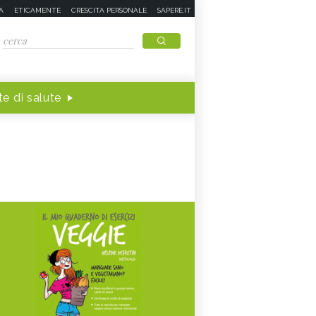
A
ETICAMENTE
CRESCITA PERSONALE
SAPERE.IT
e di salute