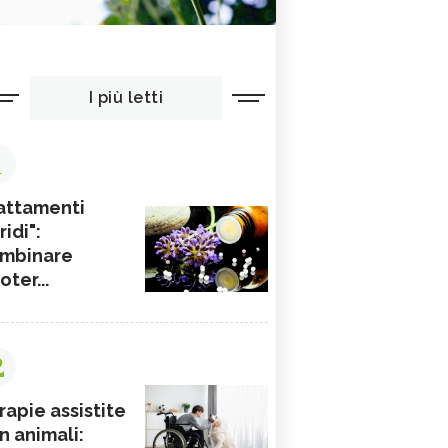
I più letti
1
attamenti
ridi":
mbinare
ioter...
2
rapie assistite
n animali: