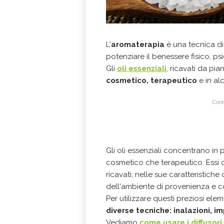
L'
aromaterapia
è una tecnica di
potenziare il benessere fisico, ps
Gli
oli essenziali
, ricavati da pian
cosmetico, terapeutico
e in alc
Conti
Gli oli essenziali concentrano in 
cosmetico che terapeutico. Essi 
ricavati, nelle sue caratteristich
dell'ambiente di provenienza e co
Per utilizzare questi preziosi ele
diverse tecniche: inalazioni, im
Vediamo
come usare i diffusori
.