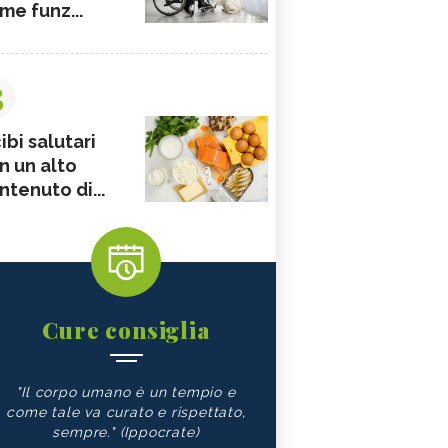
me funz...
3
ibi salutari
n un alto
ntenuto di...
Cure consiglia
"Il corpo umano è un tempio e
come tale va curato e rispettato,
sempre." (Ippocrate)