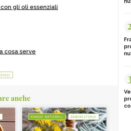
nut
con gli oli essenziali
Fr
pr
 a cosa serve
nut
ZIALI
Ve
are anche
pr
co
RIMEDI NATURALI
ERBORISTERIA