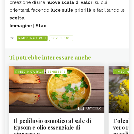
creazione di una
nuova scala di valori
su cui
orientarsi, facendo
luce sulle priorità
e facilitando le
scelte.
Immagine | Stax
da:
RIMEDI NATURALI
FIORI DI BACH
Ti potrebbe interessare anche
RIMEDI NATURALI
BENESSERE
RIMEDI NAT
ARTICOLO
Il pediluvio osmotico al sale di
L'oleolit
Epsom e olio essenziale di
vero re 
cipresso p...
megli...