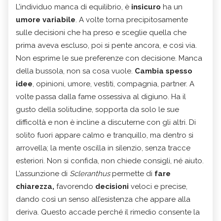
L’individuo manca di equilibrio, è
insicuro
ha un
umore variabile
. A volte torna precipitosamente
sulle decisioni che ha preso e sceglie quella che
prima aveva escluso, poi si pente ancora, e così via.
Non esprime le sue preferenze con decisione. Manca
della bussola, non sa cosa vuole.
Cambia spesso
idee
, opinioni, umore, vestiti, compagnia, partner. A
volte passa dalla fame ossessiva al digiuno. Ha il
gusto della solitudine, sopporta da solo le sue
difficoltà e non è incline a discuterne con gli altri. Di
solito fuori appare calmo e tranquillo, ma dentro si
arrovella; la mente oscilla in silenzio, senza tracce
esteriori. Non si confida, non chiede consigli, né aiuto.
L’assunzione di
Scleranthus
permette di
fare
chiarezza,
favorendo
decisioni
veloci e precise,
dando così un senso all’esistenza che appare alla
deriva. Questo accade perché il rimedio consente la