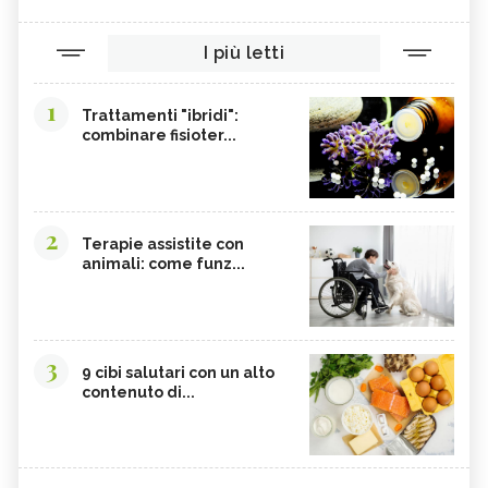
I più letti
1
Trattamenti "ibridi":
combinare fisioter...
2
Terapie assistite con
animali: come funz...
3
9 cibi salutari con un alto
contenuto di...