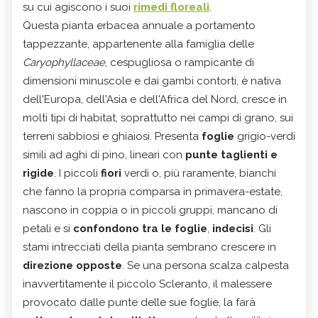
su cui agiscono i suoi
rimedi floreali
.
Questa pianta erbacea annuale a portamento
tappezzante, appartenente alla famiglia delle
Caryophyllaceae
, cespugliosa o rampicante di
dimensioni minuscole e dai gambi contorti, è nativa
dell'Europa, dell'Asia e dell'Africa del Nord, cresce in
molti tipi di habitat, soprattutto nei campi di grano, sui
terreni sabbiosi e ghiaiosi. Presenta
foglie
grigio-verdi
simili ad aghi di pino, lineari con
punte taglienti e
rigide
. I piccoli
fiori
verdi o, più raramente, bianchi
che fanno la propria comparsa in primavera-estate,
nascono in coppia o in piccoli gruppi, mancano di
petali e si
confondono tra le foglie
,
indecisi
. Gli
stami intrecciati della pianta sembrano crescere in
direzione opposte
. Se una persona scalza calpesta
inavvertitamente il piccolo Scleranto, il malessere
provocato dalle punte delle sue foglie, la farà