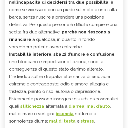
nell’
incapacità di decidersi tra due possibilità
: è
come se vivessero con un piede sul molo e uno sulla
barca, senza riuscire a prendere una posizione
definitiva. Per queste persone è difficile compiere una
scelta fra due alternative,
perché non riescono a
rinunciare
a qualcosa, in quanto in fondo
vorrebbero poterle avere entrambe.
Instabilità interiore
,
sbalzi d’umore
e
confusione
,
che bloccano e impediscono l'azione, sono la
conseguenza di questo stato d’animo alterato.
L’individuo soffre di apatia, alternanza di emozioni
estreme e contrapposte: odio e amore, allegria e
tristezza, pianto o riso, euforia o depressione.
Fisicamente possono insorgere disturbi psicosomatici
quali
stitichezza
alternata a
diarrea
;
mal d’auto
,
mal di mare o vertigini;
insonnia
notturna e
sonnolenza diurna;
mal di testa
e
stress
.