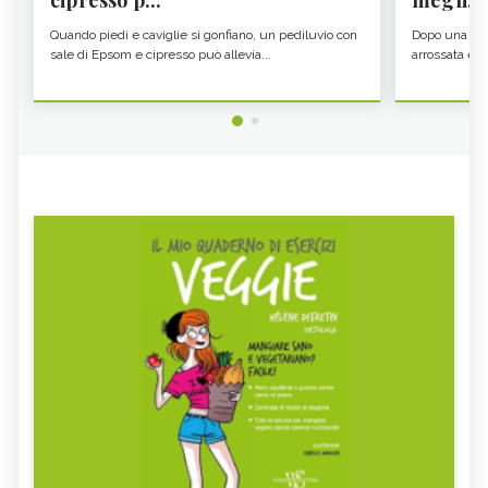
Quando piedi e caviglie si gonfiano, un pediluvio con
Dopo una gior
sale di Epsom e cipresso può allevia...
arrossata e se