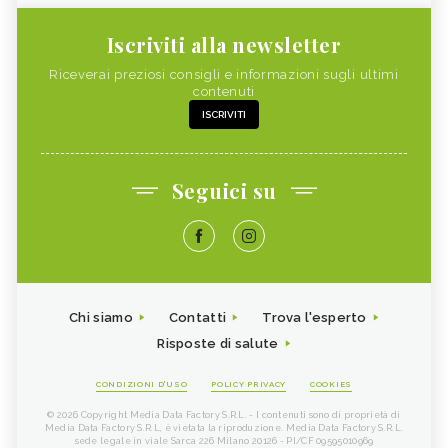
Iscriviti alla newsletter
Riceverai preziosi consigli e informazioni sugli ultimi
contenuti
ISCRIVITI
Seguici su
Chi siamo
Contatti
Trova l'esperto
Risposte di salute
CONDIZIONI D'USO
POLICY PRIVACY
COOKIES
© 2026 Copyright Media Data Factory S.R.L. - I contenuti sono di proprietà di
Media Data Factory S.R.L, è vietata la riproduzione. Media Data Factory S.R.L.
sede legale in viale Sarca 226 Milano 20126 - PI/CF 09595010969