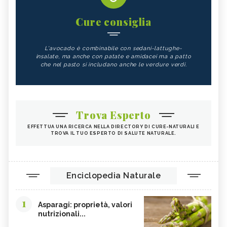
Cure consiglia
L'avocado è combinabile con sedani-lattughe-
insalate, ma anche con patate e amidacei ma a patto
che nel pasto si includano anche le verdure verdi.
Trova Esperto
EFFETTUA UNA RICERCA NELLA DIRECTORY DI CURE-NATURALI E
TROVA IL TUO ESPERTO DI SALUTE NATURALE.
Enciclopedia Naturale
1
Asparagi: proprietà, valori
nutrizionali...