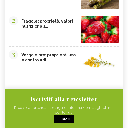
2
Fragole: proprietà, valori
nutrizionali,...
3
Verga d'oro: proprietà, uso
e controindi...
Iscriviti alla newsletter
Riceverai preziosi consigli e informazioni sugli ultimi
contenuti
ISCRIVITI