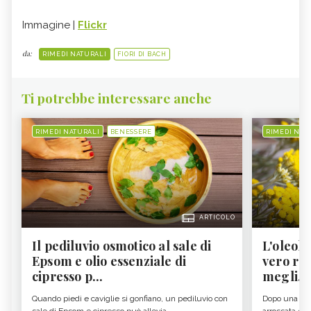
Immagine |
Flickr
da:
RIMEDI NATURALI
FIORI DI BACH
Ti potrebbe interessare anche
RIMEDI NATURALI
BENESSERE
RIMEDI NAT
ARTICOLO
Il pediluvio osmotico al sale di
L'oleolit
Epsom e olio essenziale di
vero re 
cipresso p...
megli...
Quando piedi e caviglie si gonfiano, un pediluvio con
Dopo una gior