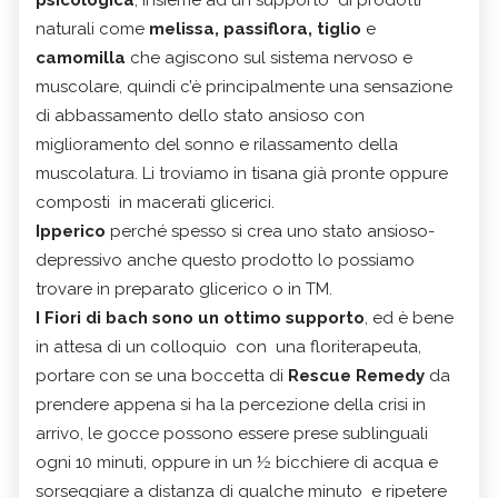
psicologica
, insieme ad un supporto di prodotti
naturali come
melissa, passiflora, tiglio
e
camomilla
che agiscono sul sistema nervoso e
muscolare, quindi c’è principalmente una sensazione
di abbassamento dello stato ansioso con
miglioramento del sonno e rilassamento della
muscolatura. Li troviamo in tisana già pronte oppure
composti in macerati glicerici.
Ipperico
perché spesso si crea uno stato ansioso-
depressivo anche questo prodotto lo possiamo
trovare in preparato glicerico o in TM.
I Fiori di bach sono un ottimo supporto
, ed è bene
in attesa di un colloquio con una floriterapeuta,
portare con se una boccetta di
Rescue Remedy
da
prendere appena si ha la percezione della crisi in
arrivo, le gocce possono essere prese sublinguali
ogni 10 minuti, oppure in un ½ bicchiere di acqua e
sorseggiare a distanza di qualche minuto e ripetere