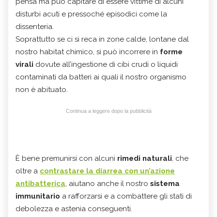
pensa ma può capitare di essere vittime di alcuni
disturbi acuti e pressoché episodici come la
dissenteria.
Soprattutto se ci si reca in zone calde, lontane dal
nostro habitat chimico, si può incorrere in
forme
virali
dovute all’ingestione di cibi crudi o liquidi
contaminati da batteri ai quali il nostro organismo
non è abituato.
Continua a leggere dopo la pubblicità
È bene premunirsi con alcuni
rimedi naturali
, che
oltre a
contrastare la diarrea
con un’azione
antibatterica
, aiutano anche il nostro
sistema
immunitario
a rafforzarsi e a combattere gli stati di
debolezza e astenia conseguenti.