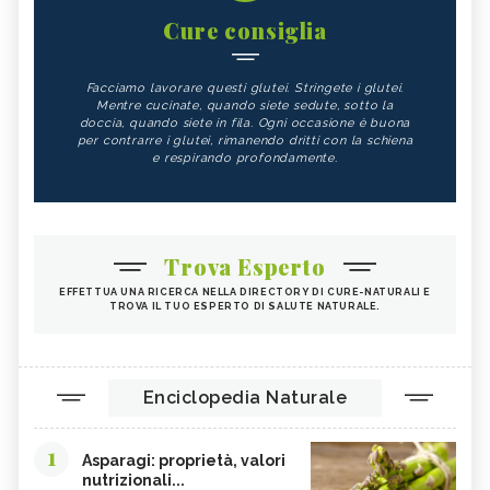
Cure consiglia
Facciamo lavorare questi glutei. Stringete i glutei.
Mentre cucinate, quando siete sedute, sotto la
doccia, quando siete in fila. Ogni occasione è buona
per contrarre i glutei, rimanendo dritti con la schiena
e respirando profondamente.
Trova Esperto
EFFETTUA UNA RICERCA NELLA DIRECTORY DI CURE-NATURALI E
TROVA IL TUO ESPERTO DI SALUTE NATURALE.
Enciclopedia Naturale
1
Asparagi: proprietà, valori
nutrizionali...