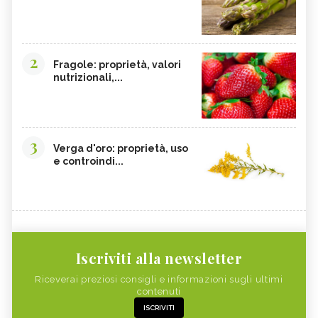
2
Fragole: proprietà, valori
nutrizionali,...
3
Verga d'oro: proprietà, uso
e controindi...
Iscriviti alla newsletter
Riceverai preziosi consigli e informazioni sugli ultimi
contenuti
ISCRIVITI