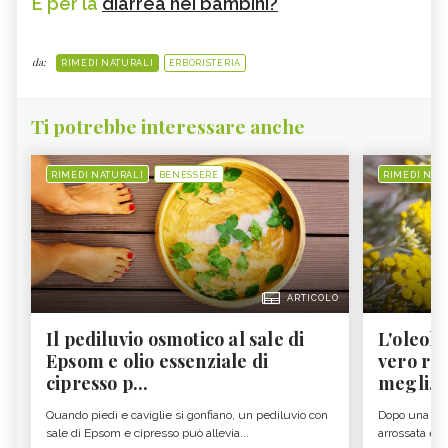
E per la
diarrea nei bambini?
da:
RIMEDI NATURALI
ERBORISTERIA
Ti potrebbe interessare anche
RIMEDI NATURALI
BENESSERE
RIMEDI NAT
ARTICOLO
Il pediluvio osmotico al sale di
L'oleolit
Epsom e olio essenziale di
vero re 
cipresso p...
megli...
Quando piedi e caviglie si gonfiano, un pediluvio con
Dopo una gior
sale di Epsom e cipresso può allevia...
arrossata e se