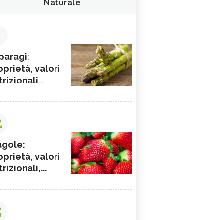
Naturale
1
paragi:
oprietà, valori
rizionali...
2
agole:
oprietà, valori
rizionali,...
3