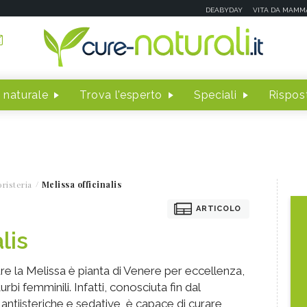
DEABYDAY
VITA DA MAMM
 naturale
Trova l'esperto
Speciali
Rispost
risteria
Melissa officinalis
ARTICOLO
lis
re la Melissa è pianta di Venere per eccellenza,
urbi femminili. Infatti, conosciuta fin dal
ntiisteriche e sedative, è capace di curare