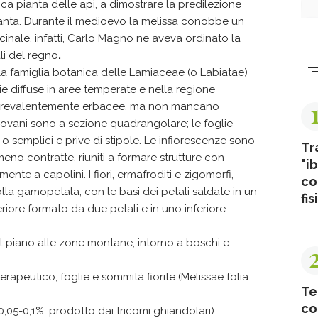
fica pianta delle api, a dimostrare la predilezione
pianta. Durante il medioevo la melissa conobbe un
nale, infatti, Carlo Magno ne aveva ordinato la
li del regno
.
lla famiglia botanica delle Lamiaceae (o Labiatae)
 diffuse in aree temperate e nella regione
te prevalentemente erbacee, ma non mancano
ti giovani sono a sezione quadrangolare; le foglie
o semplici e prive di stipole. Le infiorescenze sono
Tr
eno contratte, riuniti a formare strutture con
"ib
ente a capolini. I fiori, ermafroditi e zigomorfi,
co
a gamopetala, con le basi dei petali saldate in un
fis
iore formato da due petali e in uno inferiore
dal piano alle zone montane, intorno a boschi e
terapeutico, foglie e sommità fiorite (Melissae folia
Te
co
0,05-0,1%, prodotto dai tricomi ghiandolari)