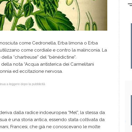
nosciuta come Cedronella, Erba limona o Erba
a utilizzano come cordiale e contro la malinconia. La
della “chartreuse” del “bénédictine”.
 della nota “Acqua antisterica dei Carmelitani
insonnia ed eccitazione nervosa.
nua a leggere dopo la pubblicità
deriva dalla radice indoeuropea “Mel”, la stessa da
a sua è una storia antica, essendo stata coltivata da
Romani, Francesi, che già ne conoscevano le molte