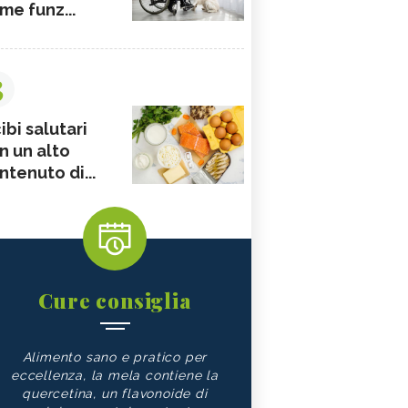
me funz...
3
ibi salutari
n un alto
ntenuto di...
Cure consiglia
Alimento sano e pratico per
eccellenza, la mela contiene la
quercetina, un flavonoide di