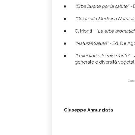
“Erbe buone per la salute” -
“Guida alla Medicina Natural
C. Monti -
“Le erbe aromatich
“Natura&Salute” -
Ed. De Ago
“I miei fiori e le mie piante” -
generale e diversità vegetale
Conti
Giuseppe Annunziata