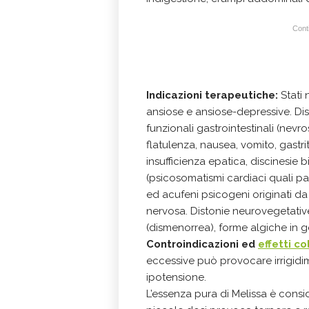
Conti
Indicazioni terapeutiche:
Stati 
ansiose e ansiose-depressive. Dis
funzionali gastrointestinali (nevro
flatulenza, nausea, vomito, gastri
insufficienza epatica, discinesie b
(psicosomatismi cardiaci quali palpi
ed acufeni psicogeni originati da
nervosa. Distonie neurovegetati
(dismenorrea), forme algiche in g
Controindicazioni ed
effetti co
eccessive può provocare irrigidi
ipotensione.
L’essenza pura di Melissa è cons