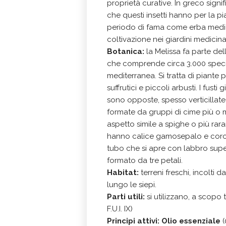
proprietà curative. In greco signi
che questi insetti hanno per la 
periodo di fama come erba medici
coltivazione nei giardini medicina
Botanica:
la Melissa fa parte de
che comprende circa 3.000 specie
mediterranea. Si tratta di pian
suffrutici e piccoli arbusti. I fus
sono opposte, spesso verticillate 
formate da gruppi di cime più o m
aspetto simile a spighe o più raram
hanno calice gamosepalo e coroll
tubo che si apre con labbro super
formato da tre petali.
Habitat:
terreni freschi, incolti 
lungo le siepi.
Parti utili:
si utilizzano, a scopo 
F.U.I. IX)
Principi attivi:
Olio essenziale
(