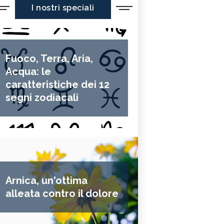
I nostri speciali
Fuoco, Terra, Aria,
Acqua: le
caratteristiche dei 12
segni zodiacali
Arnica, un'ottima
alleata contro il dolore