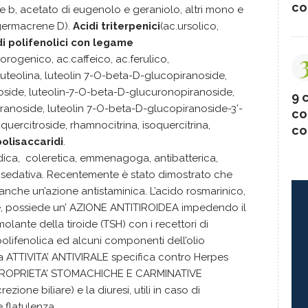
co
 e b, acetato di eugenolo e geraniolo, altri mono e
 germacrene D).
Acidi triterpenici
(ac.ursolico,
di polifenolici con legame
orogenico, ac.caffeico, ac.ferulico,
luteolina, luteolin 7-O-beta-D-glucopiranoside,
side, luteolin-7-O-beta-D-glucuronopiranoside,
9 c
ranoside, luteolin 7-O-beta-D-glucopiranoside-3’-
co
ercitroside, rhamnocitrina, isoquercitrina,
co
olisaccaridi
.
ca, coleretica, emmenagoga, antibatterica,
ca, sedativa. Recentemente è stato dimostrato che
 anche un’azione antistaminica. L’acido rosmarinico,
e, possiede un’ AZIONE ANTITIROIDEA impedendo il
olante della tiroide (TSH) con i recettori di
olifenolica ed alcuni componenti dell’olio
a ATTIVITA’ ANTIVIRALE specifica contro Herpes
de PROPRIETA’ STOMACHICHE E CARMINATIVE
ezione biliare) e la diuresi, utili in caso di
 flatulenza.