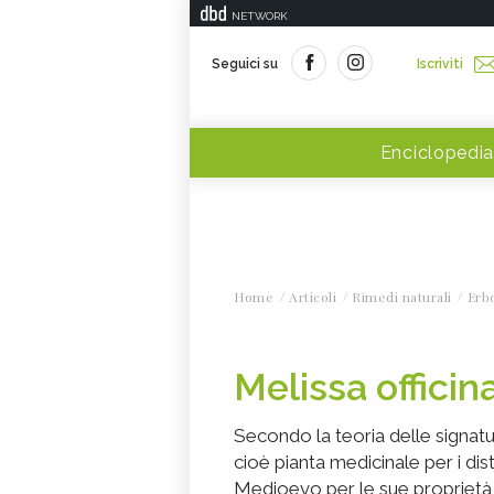
NETWORK
Seguici su
Iscriviti
Enciclopedia
Home
Articoli
Rimedi naturali
Erbo
Melissa officina
Secondo la teoria delle signatu
cioè pianta medicinale per i dist
Medioevo per le sue proprietà a