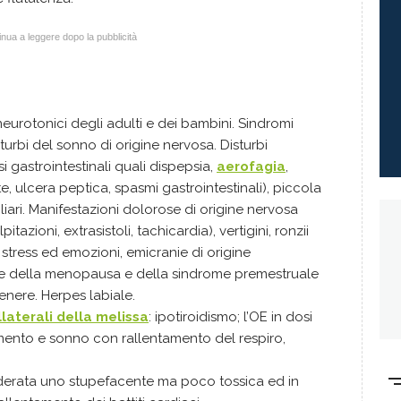
nua a leggere dopo la pubblicità
neurotonici degli adulti e dei bambini. Sindromi
turbi del sonno di origine nervosa. Disturbi
si gastrointestinali quali dispepsia,
aerofagia
,
te, ulcera peptica, spasmi gastrointestinali), piccola
iliari. Manifestazioni dolorose di origine nervosa
tazioni, extrasistoli, tachicardia), vertigini, ronzii
 stress ed emozioni, emicranie di origine
ve della menopausa e della sindrome premestruale
enere. Herpes labiale.
llaterali della melissa
: ipotiroidismo; l’OE in dosi
mento e sonno con rallentamento del respiro,
iderata uno stupefacente ma poco tossica ed in