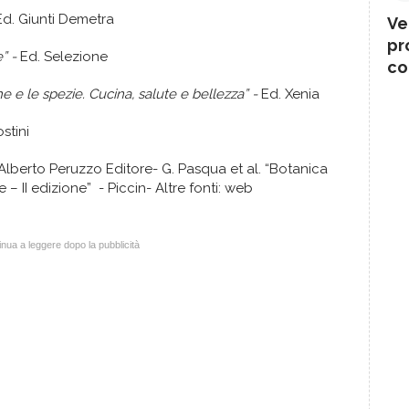
Ed. Giunti Demetra
Ve
pr
e” -
Ed. Selezione
co
e e le spezie. Cucina, salute e bellezza” -
Ed. Xenia
stini
Alberto Peruzzo Editore- G. Pasqua et al. “Botanica
 – II edizione” - Piccin- Altre fonti: web
nua a leggere dopo la pubblicità