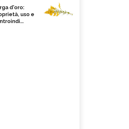
rga d'oro:
oprietà, uso e
ntroindi...