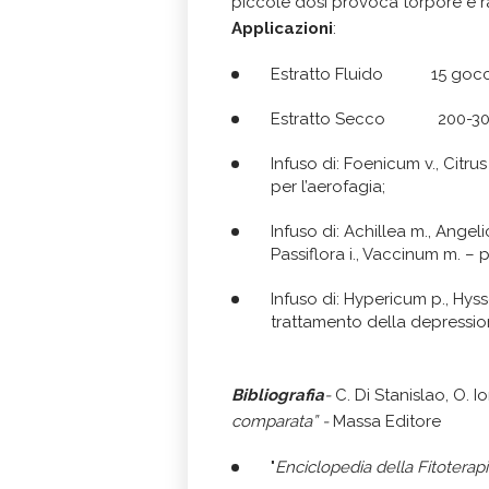
piccole dosi provoca torpore e ra
Applicazioni
:
Estratto Fluido 15 gocce 
Estratto Secco 200-300 m
Infuso di: Foenicum v., Citrus
per l’aerofagia;
Infuso di: Achillea m., Angeli
Passiflora i., Vaccinum m. – p
Infuso di: Hypericum p., Hyss
trattamento della depressio
Bibliografia
-
C. Di Stanislao, O. I
comparata” -
Massa Editore
"
Enciclopedia della Fitoterapi