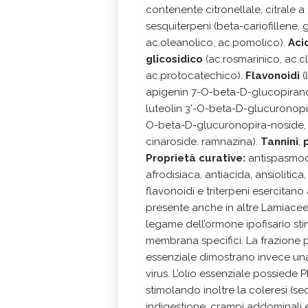
contenente citronellale, citrale a
sesquiterpeni (beta-cariofillene,
ac.oleanolico, ac.pomolico).
Aci
glicosidico
(ac.rosmarinico, ac.cl
ac.protocatechico).
Flavonoidi
(
apigenin 7-O-beta-D-glucopirano
luteolin 3’-O-beta-D-glucuronopi
O-beta-D-glucuronopira-noside, qu
cinaroside. ramnazina).
Tannini
;
p
Proprietà curative:
antispasmodi
afrodisiaca, antiacida, ansioliti
flavonoidi e triterpeni esercitano
presente anche in altre Lamiace
legame dell’ormone ipofisario stim
membrana specifici. La frazione p
essenziale dimostrano invece un
virus. L’olio essenziale possie
stimolando inoltre la coleresi (secr
indigestione, crampi addominali e