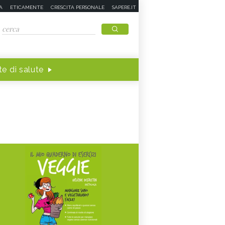
A
ETICAMENTE
CRESCITA PERSONALE
SAPERE.IT
e di salute