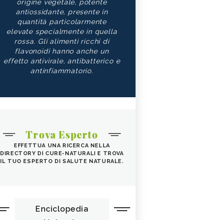
origine vegetale, potente
antiossidante, presente in
quantità particolarmente
elevate specialmente in quella
rossa. Gli alimenti ricchi di
flavonoidi hanno anche un
effetto antivirale, antibatterico e
antinfiammatorio.
Trova Esperto
EFFETTUA UNA RICERCA NELLA
DIRECTORY DI CURE-NATURALI E TROVA
IL TUO ESPERTO DI SALUTE NATURALE.
Enciclopedia