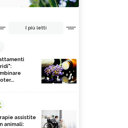
I più letti
1
attamenti
ridi":
mbinare
ioter...
2
rapie assistite
n animali: