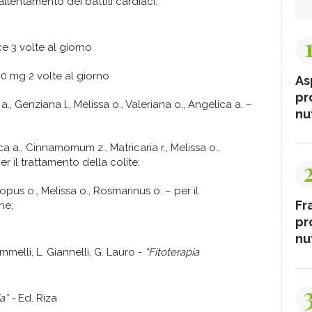
llentamento dei battiti cardiaci.
3 volte al giorno
g 2 volte al giorno
As
pr
 a., Genziana l., Melissa o., Valeriana o., Angelica a. –
nut
ca a., Cinnamomum z., Matricaria r., Melissa o.,
er il trattamento della colite;
opus o., Melissa o., Rosmarinus o. – per il
Fr
ne;
pr
nut
ommelli, L. Giannelli, G. Lauro -
“Fitoterapia
a” -
Ed. Riza