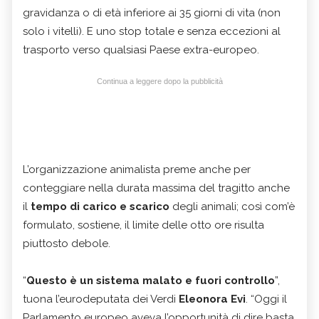
gravidanza o di età inferiore ai 35 giorni di vita (non
solo i vitelli). E uno stop totale e senza eccezioni al
trasporto verso qualsiasi Paese extra-europeo.
Continua a leggere dopo la pubblicità
L’organizzazione animalista preme anche per
conteggiare nella durata massima del tragitto anche
il
tempo di carico e scarico
degli animali; così com’è
formulato, sostiene, il limite delle otto ore risulta
piuttosto debole.
“
Questo è un sistema malato e fuori controllo
”,
tuona l’eurodeputata dei Verdi
Eleonora Evi
. “Oggi il
Parlamento europeo aveva l’opportunità di dire basta