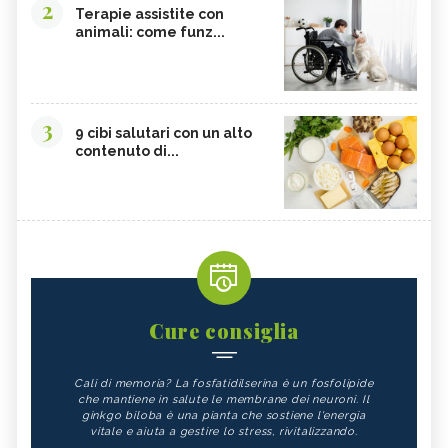
2
Terapie assistite con
animali: come funz...
3
9 cibi salutari con un alto
contenuto di...
Cure consiglia
Cali di memoria? La fosfatidilserina è un fosfolipide
che mantiene in salute le membrane dei neuroni. Il
ginkgo biloba è una pianta che sostiene l'energia
vitale e aiuta a gestire lo stress, rivitalizzando.