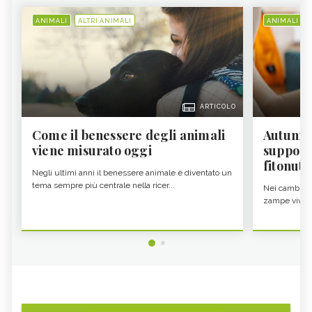
ANIMALI
ALTRI ANIMALI
ANIMALI
ARTICOLO
Come il benessere degli animali
Autunno
viene misurato oggi
supporta
fitonutr
Negli ultimi anni il benessere animale è diventato un
tema sempre più centrale nella ricer...
Nei cambi di 
zampe vivono 