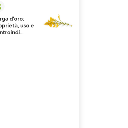
3
rga d'oro:
oprietà, uso e
ntroindi...