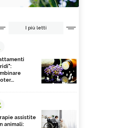
I più letti
1
attamenti
ridi":
mbinare
ioter...
2
rapie assistite
n animali: