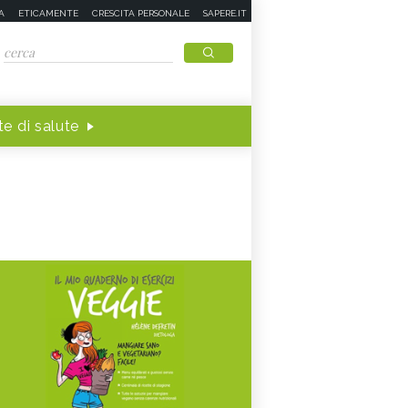
A
ETICAMENTE
CRESCITA PERSONALE
SAPERE.IT
e di salute