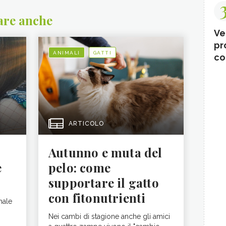
are anche
Ve
pr
ANIMALI
GATTI
co
ARTICOLO
Autunno e muta del
e
pelo: come
supportare il gatto
con fitonutrienti
male
Nei cambi di stagione anche gli amici