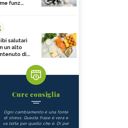
me funz...
3
ibi salutari
n un alto
ntenuto di...
Cure consiglia
Ogni cambiamento è una fonte
di stress. Questa frase è vera e
va letta per quello che è. Di per