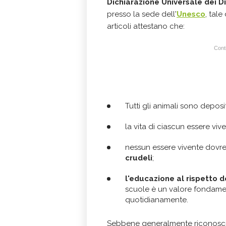
Dichiarazione Universale dei Dir
presso la sede dell'
Unesco
, tale
articoli attestano che:
Conti
Tutti gli animali sono deposi
la vita di ciascun essere viv
nessun essere vivente dovr
crudeli
;
l'educazione al rispetto d
scuole è un valore fondame
quotidianamente.
Sebbene generalmente riconosciu