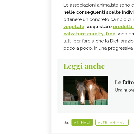
Le associazioni animaliste sono c
nelle conseguenti scelte indiv
ottenere un concreto cambio di 
vegetale
, acquistare
prodotti 
calzature cruelty-free
sono pri
tutti, per fare sì che la Dichiarazi
poco a poco, in una progressiva 
Leggi anche
Le fatt
Una nuova
da:
ANIMALI
ALTRI ANIMALI