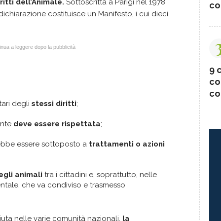
itti dell’Animale.
Sottoscritta a Parigi nel 1978
co
 dichiarazione costituisce un Manifesto, i cui dieci
nua a leggere dopo la pubblicità
9 c
co
co
tari degli
stessi diritti
;
ente
deve essere rispettata
;
ebbe essere sottoposto a
trattamenti o azioni
egli animali
tra i cittadini e, soprattutto, nelle
ntale, che va condiviso e trasmesso
ta nelle varie comunità nazionali,
la