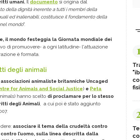
ritti umani.
Il
documento
si origina dal
to della dignità inerente a tutti i membri della
guali ed inalienabili, costituisce il fondamento della
ce nel mondo
".
e, il mondo festeggia la Giornata mondiale dei
ettivo di promuovere- a ogni latitudine- l'attuazione
iarazione è formata.
Tr
tti degli animali
"ib
co
 associazioni animaliste britanniche Uncaged
fis
ntre for Animals and Social Justice
)
e
Peta
animals) hanno scelto
di proclamare per lo stesso
itti degli Animali
, a cui poi è stato aggiunto
007.
ndere:
associare il tema della crudeltà contro
Te
contro l’uomo, sulla linea descritta dalla
co