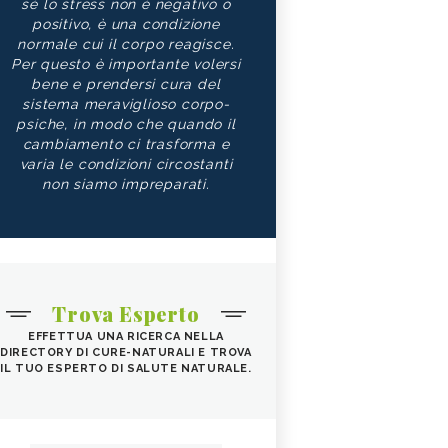
sé lo stress non è negativo o
positivo, è una condizione
normale cui il corpo reagisce.
Per questo è importante volersi
bene e prendersi cura del
sistema meraviglioso corpo-
psiche, in modo che quando il
cambiamento ci trasforma e
varia le condizioni circostanti
non siamo impreparati.
Trova Esperto
EFFETTUA UNA RICERCA NELLA
DIRECTORY DI CURE-NATURALI E TROVA
IL TUO ESPERTO DI SALUTE NATURALE.