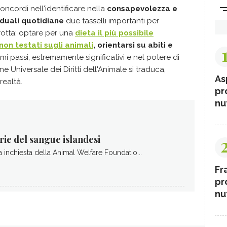
oncordi nell'identificare nella
consapevolezza e
iduali quotidiane
due tasselli importanti per
rotta: optare per una
dieta il più possibile
non testati sugli animali
, orientarsi su abiti e
mi passi, estremamente significativi e nel potere di
one Universale dei Diritti dell'Animale si traduca,
As
realtà.
pr
nut
orie del sangue islandesi
 inchiesta della Animal Welfare Foundatio...
Fr
pr
nut