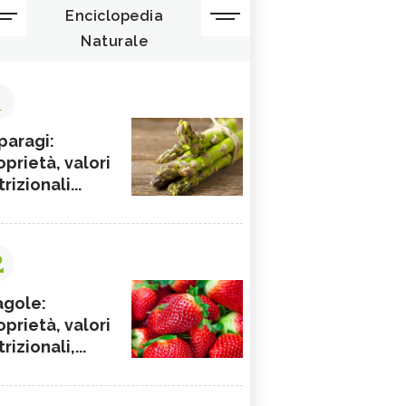
Enciclopedia
Naturale
1
paragi:
oprietà, valori
rizionali...
2
agole:
oprietà, valori
rizionali,...