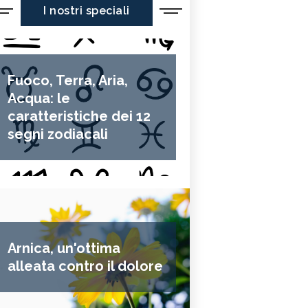
I nostri speciali
Fuoco, Terra, Aria,
Acqua: le
caratteristiche dei 12
segni zodiacali
Arnica, un'ottima
alleata contro il dolore