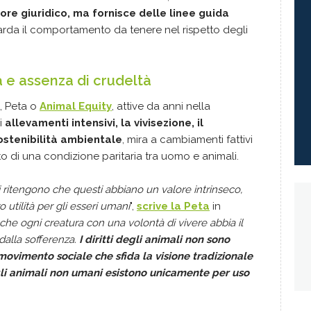
ore giuridico, ma fornisce delle linee guida
rda il comportamento da tenere nel rispetto degli
ità e assenza di crudeltà
, Peta o
Animal Equity
, attive da anni nella
i
allevamenti intensivi, la vivisezione, il
ostenibilità ambientale
, mira a cambiamenti fattivi
o di una condizione paritaria tra uomo e animali.
mali ritengono che questi abbiano un valore intrinseco,
utilità per gli esseri umani
",
scrive la Peta
in
he ogni creatura con una volontà di vivere abbia il
 dalla sofferenza.
I diritti degli animali non sono
n movimento sociale che sfida la visione tradizionale
 gli animali non umani esistono unicamente per uso