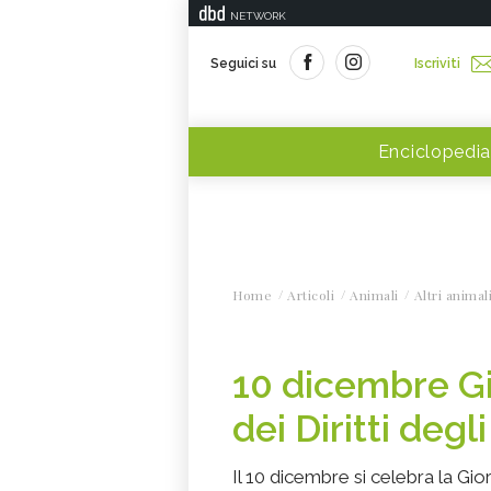
NETWORK
Seguici su
Iscriviti
Enciclopedia
Home
Articoli
Animali
Altri animal
10 dicembre Gi
dei Diritti degl
Il 10 dicembre si celebra la Gior