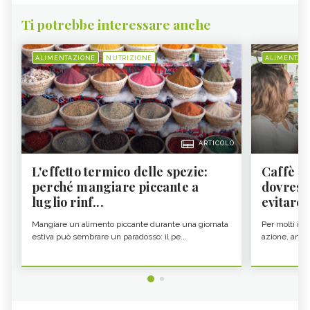
Ti potrebbe interessare anche
ALIMENTAZIONE
NUTRIZIONE
ALIMENTAZ
ARTICOLO
L'effetto termico delle spezie:
Caffè a
perché mangiare piccante a
dovresti
luglio rinf...
evitare i
Mangiare un alimento piccante durante una giornata
Per molti il c
estiva può sembrare un paradosso: il pe...
azione, ancor