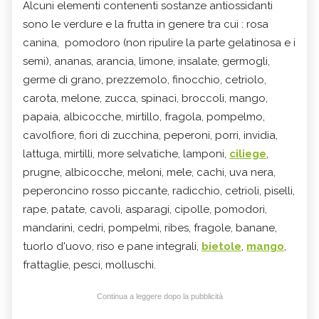
Alcuni elementi contenenti sostanze antiossidanti
sono le verdure e la frutta in genere tra cui : rosa
canina, pomodoro (non ripulire la parte gelatinosa e i
semi), ananas, arancia, limone, insalate, germogli,
germe di grano, prezzemolo, finocchio, cetriolo,
carota, melone, zucca, spinaci, broccoli, mango,
papaia, albicocche, mirtillo, fragola, pompelmo,
cavolfiore, fiori di zucchina, peperoni, porri, invidia,
lattuga, mirtilli, more selvatiche, lamponi,
ciliege
,
prugne, albicocche, meloni, mele, cachi, uva nera,
peperoncino rosso piccante, radicchio, cetrioli, piselli,
rape, patate, cavoli, asparagi, cipolle, pomodori,
mandarini, cedri, pompelmi, ribes, fragole, banane,
tuorlo d'uovo, riso e pane integrali,
bietole
,
mango
,
frattaglie, pesci, molluschi.
Continua a leggere dopo la pubblicità